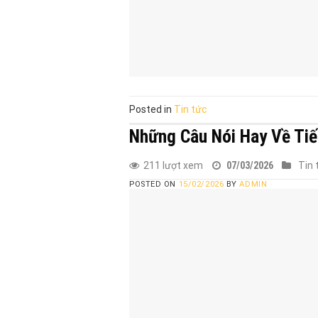
Posted in
Tin tức
Những Câu Nói Hay Về Tiế
211 lượt xem
07/03/2026
Tin 
POSTED ON
15/02/2026
BY
ADMIN