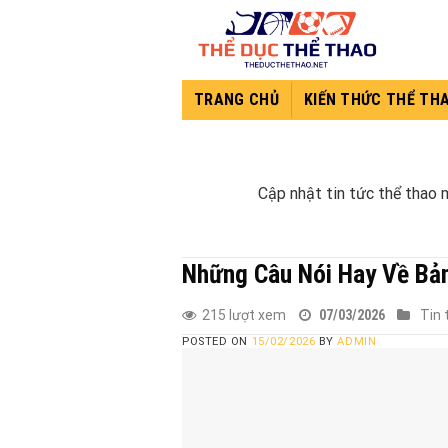
Skip
to
content
TRANG CHỦ
KIẾN THỨC THỂ TH
Cập nhật tin tức thể thao m
Những Câu Nói Hay Về Bả
215 lượt xem
07/03/2026
Tin 
POSTED ON
15/02/2026
BY
ADMIN