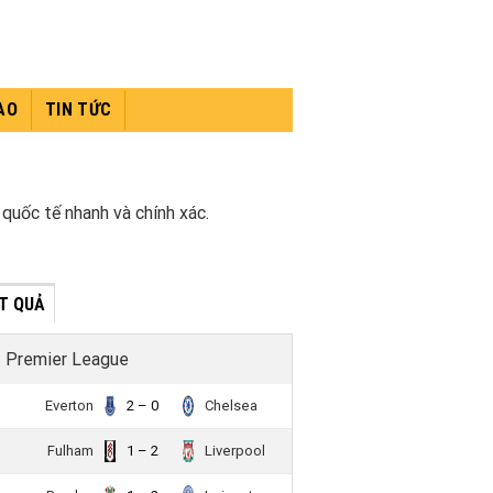
AO
TIN TỨC
 quốc tế nhanh và chính xác.
́T QUẢ
Premier League
Everton
2 – 0
Chelsea
Fulham
1 – 2
Liverpool