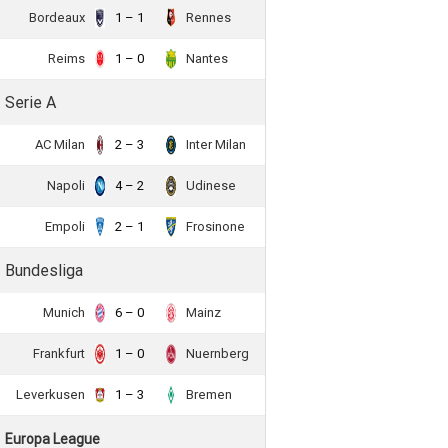
Bordeaux
1 – 1
Rennes
Reims
1 – 0
Nantes
Serie A
AC Milan
2 – 3
Inter Milan
Napoli
4 – 2
Udinese
Empoli
2 – 1
Frosinone
Bundesliga
Munich
6 – 0
Mainz
Frankfurt
1 – 0
Nuernberg
Leverkusen
1 – 3
Bremen
Europa League