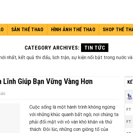
AO
SÂN THỂ THAO
HÌNH ẢNH THỂ THAO
SHOP THỂ TH
CATEGORY ARCHIVES:
TIN TỨC
ới nhất, kết quả thi đấu, lịch trận, sự kiện nổi bật trong nước và
n Lĩnh Giúp Bạn Vững Vàng Hơn
KÊ
tức
Cuộc sống là một hành trình không ngừng
FT
với những khúc quanh bất ngờ, nơi chúng ta
phải đối mặt với vô vàn khó khăn và thử
FT
thách. Đôi lúc, những cơn giông tố của