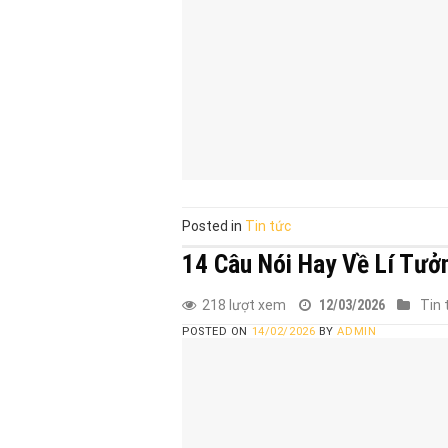
Posted in
Tin tức
14 Câu Nói Hay Về Lí Tư
218 lượt xem
12/03/2026
Tin 
POSTED ON
14/02/2026
BY
ADMIN