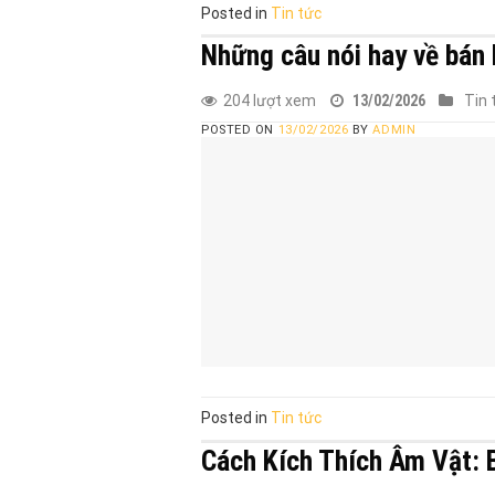
Posted in
Tin tức
Những câu nói hay về bán 
204 lượt xem
13/02/2026
Tin 
POSTED ON
13/02/2026
BY
ADMIN
Posted in
Tin tức
Cách Kích Thích Âm Vật: 