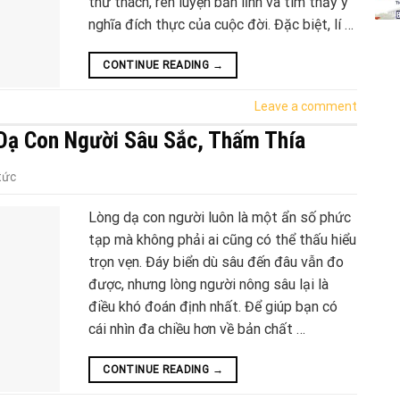
thử thách, rèn luyện bản lĩnh và tìm thấy ý
nghĩa đích thực của cuộc đời. Đặc biệt, lí …
CONTINUE READING
→
Leave a comment
Dạ Con Người Sâu Sắc, Thấm Thía
tức
Lòng dạ con người luôn là một ẩn số phức
tạp mà không phải ai cũng có thể thấu hiểu
trọn vẹn. Đáy biển dù sâu đến đâu vẫn đo
được, nhưng lòng người nông sâu lại là
điều khó đoán định nhất. Để giúp bạn có
cái nhìn đa chiều hơn về bản chất …
CONTINUE READING
→