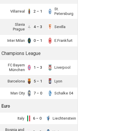
St.
Villarreal
2 – 1
Petersburg
Slavia
4 – 3
Sevilla
Prague
Inter Milan
0 – 1
E.Frankfurt
Champions League
FC Bayern
1 – 3
Liverpool
München
Barcelona
5 – 1
Lyon
Man City
7 – 0
Schalke 04
Euro
Italy
6 – 0
Liechtenstein
Bosnia and