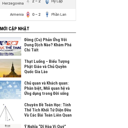
2 – 2
Hy Lạp
Herzegovina
Armenia
0 – 2
Phần Lan
 MỚI CẬP NHẬT
Đồng (Cu) Phản Ứng Với
Dung Dịch Nào? Khám Phá
Chi Tiết
Thạt Luổng – Biểu Tượng
Phật Giáo và Chủ Quyền
Quốc Gia Lào
Chủ quan và Khách quan:
Phân biệt, Mối quan hệ và
Ứng dụng trong Đời sống
Chuyên Đề Toán Học: Tính
Thể Tích Khối Tứ Diện Đều
Và Các Bài Toán Liên Quan
Ý Nghĩa “Dĩ Hòa Vi Quý”