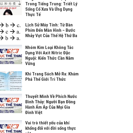
Trong Tiếng Trung: Triết Lý
Sống Cổ Xưa Và Ứng Dụng
Thực Tế
Lịch Sử Máy Tính: Từ Bàn
Phím Đến Màn Hình – Bước
Nhảy Vọt Của Thế Hệ Thứ Ba
Nhóm Kim Loại Không Tác
Dụng Với Axit Nitric Đặc
Nguội: Kiến Thức Cần Nắm
Vững
Khi Trang Sách Mở Ra: Khám
Phá Thế Giới Tri Thức
Thuyết Minh Về Phích Nước
Bình Thủy: Người Bạn Đồng
Hành Ấm Áp Của Mọi Gia
Đình Việt
Vai trò thiết yếu của khí
khổng đối với đời sống thực