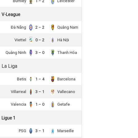
Burnley
1 – 2
Leicester
V-League
Đà Nẵng
2 – 2
Quảng Nam
Viettel
0 – 2
Hà Nội
Quảng Ninh
3 – 0
Thanh Hóa
La Liga
Betis
1 – 4
Barcelona
Villarreal
3 – 1
Vallecano
Valencia
1 – 0
Getafe
Ligue 1
PSG
3 – 1
Marseille