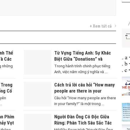
+ Xem tất cả
ính Thể
Từ Vựng Tiếng Anh: Sự Khác
Và Các
Biệt Giữa “Donations” và
“Poverty”
ng những
Trong hành trình chinh phục tiếng
Anh, việc nắm vững ý nghĩa và ...
” Trong
Cách trả lời câu hỏi “How many
ống Cổ
people are there in your
 Tế
family?” chuẩn xác và tự nhiên
uyên
Câu hỏi “How many people are there
..
in your family?” là một trong ...
àn Phím
Người Đàn Ông Cô Độc Giữa
hảy Vọt
Rừng: Phân Tích Sâu Sắc Tác
Phẩm Của Đoàn Giỏi
 thông
Mở Đầu Đoạn trích “Người Đàn Ông