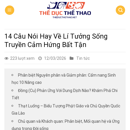
Skip
to
content
14 Câu Nói Hay Về Lí Tưởng Sống
Truyền Cảm Hứng Bất Tận
223 lượt xem
12/03/2026
Tin tức
Phân biệt Nguyên phân và Giảm phân: Cẩm nang Sinh
học 10 Nâng cao
Đồng (Cu) Phản Ứng Với Dung Dịch Nào? Khám Phá Chi
Tiết
Thạt Luổng – Biểu Tượng Phật Giáo và Chủ Quyền Quốc
Gia Lào
Chủ quan và Khách quan: Phân biệt, Mối quan hệ và Ứng
dụng trong Đời sống