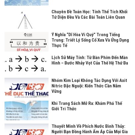
Chuyên Đề Toán Học: Tính Thể Tích Khối
Tứ Diện Đều Và Các Bài Toán Liên Quan
Ý Nghĩa “Dĩ Hòa Vi Quý” Trong Tiếng
Trung: Triết Lý Sống Cổ Xưa Và Ứng Dụng
Thực Tế
Lịch Sử Máy Tính: Từ Bàn Phím Đến Màn
Hình – Bước Nhảy Vọt Của Thế Hệ Thứ Ba
Nhóm Kim Loại Không Tác Dụng Với Axit
Nitric Đặc Nguội: Kiến Thức Cần Nắm
Vững
Khi Trang Sách Mở Ra: Khám Phá Thế
Giới Tri Thức
Thuyết Minh Về Phích Nước Bình Thủy:
Người Bạn Đồng Hành Ấm Áp Của Mọi Gia