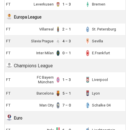
FT
Leverkusen
1 – 3
Bremen
Europa League
FT
Villarreal
2 – 1
St. Petersburg
FT
Slavia Prague
4 – 3
Sevilla
FT
Inter Milan
0 – 1
E.Frankfurt
Champions League
FC Bayern
FT
1 – 3
Liverpool
München
FT
Barcelona
5 – 1
Lyon
FT
Man City
7 – 0
Schalke 04
Euro