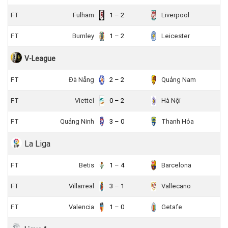
FT
Fulham
1 – 2
Liverpool
FT
Burnley
1 – 2
Leicester
V-League
FT
Đà Nẵng
2 – 2
Quảng Nam
FT
Viettel
0 – 2
Hà Nội
FT
Quảng Ninh
3 – 0
Thanh Hóa
La Liga
FT
Betis
1 – 4
Barcelona
FT
Villarreal
3 – 1
Vallecano
FT
Valencia
1 – 0
Getafe