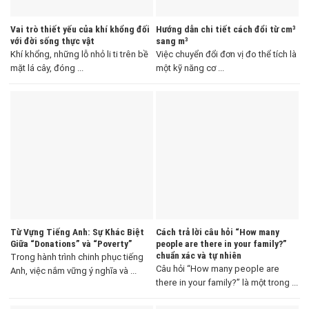
Vai trò thiết yếu của khí khổng đối
Hướng dẫn chi tiết cách đổi từ cm³
với đời sống thực vật
sang m³
Khí khổng, những lỗ nhỏ li ti trên bề
Việc chuyển đổi đơn vị đo thể tích là
mặt lá cây, đóng ...
một kỹ năng cơ ...
Từ Vựng Tiếng Anh: Sự Khác Biệt
Cách trả lời câu hỏi “How many
Giữa “Donations” và “Poverty”
people are there in your family?”
chuẩn xác và tự nhiên
Trong hành trình chinh phục tiếng
Câu hỏi “How many people are
Anh, việc nắm vững ý nghĩa và ...
there in your family?” là một trong ...