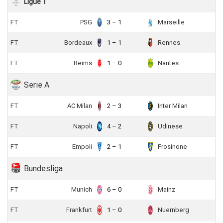
Ligue 1
FT
PSG
3 – 1
Marseille
FT
Bordeaux
1 – 1
Rennes
FT
Reims
1 – 0
Nantes
Serie A
FT
AC Milan
2 – 3
Inter Milan
FT
Napoli
4 – 2
Udinese
FT
Empoli
2 – 1
Frosinone
Bundesliga
FT
Munich
6 – 0
Mainz
FT
Frankfurt
1 – 0
Nuernberg