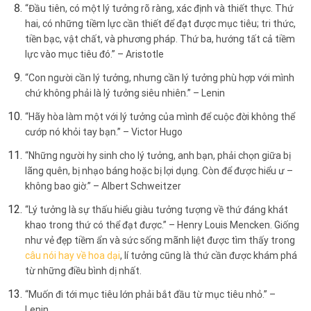
“Đầu tiên, có một lý tưởng rõ ràng, xác định và thiết thực. Thứ
hai, có những tiềm lực cần thiết để đạt được mục tiêu; tri thức,
tiền bạc, vật chất, và phương pháp. Thứ ba, hướng tất cả tiềm
lực vào mục tiêu đó.” – Aristotle
“Con người cần lý tưởng, nhưng cần lý tưởng phù hợp với mình
chứ không phải là lý tưởng siêu nhiên.” – Lenin
“Hãy hòa làm một với lý tưởng của mình để cuộc đời không thể
cướp nó khỏi tay bạn.” – Victor Hugo
“Những người hy sinh cho lý tưởng, anh bạn, phải chọn giữa bị
lãng quên, bị nhạo báng hoặc bị lợi dụng. Còn để được hiểu ư –
không bao giờ.” – Albert Schweitzer
“Lý tưởng là sự thấu hiểu giàu tưởng tượng về thứ đáng khát
khao trong thứ có thể đạt được.” – Henry Louis Mencken. Giống
như vẻ đẹp tiềm ẩn và sức sống mãnh liệt được tìm thấy trong
câu nói hay về hoa dại
, lí tưởng cũng là thứ cần được khám phá
từ những điều bình dị nhất.
“Muốn đi tới mục tiêu lớn phải bắt đầu từ mục tiêu nhỏ.” –
Lenin