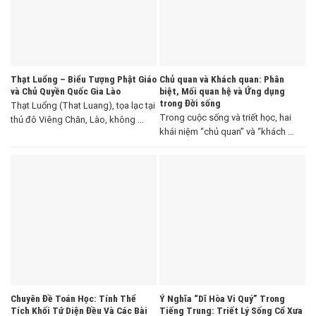
Thạt Luổng – Biểu Tượng Phật Giáo
Chủ quan và Khách quan: Phân
và Chủ Quyền Quốc Gia Lào
biệt, Mối quan hệ và Ứng dụng
trong Đời sống
Thạt Luổng (That Luang), tọa lạc tại
Trong cuộc sống và triết học, hai
thủ đô Viêng Chăn, Lào, không ...
khái niệm “chủ quan” và “khách ...
Chuyên Đề Toán Học: Tính Thể
Ý Nghĩa “Dĩ Hòa Vi Quý” Trong
Tích Khối Tứ Diện Đều Và Các Bài
Tiếng Trung: Triết Lý Sống Cổ Xưa