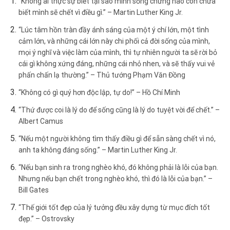
“Không ai thực sự biết tại sao mình sống chừng nào còn chưa
biết mình sẽ chết vì điều gì.” – Martin Luther King Jr.
“Lúc tâm hồn tràn đầy ánh sáng của một ý chí lớn, một tình
cảm lớn, và những cái lớn này chi phối cả đời sống của mình,
mọi ý nghĩ và việc làm của mình, thì tự nhiên người ta sẽ rời bỏ
cái gì không xứng đáng, những cái nhỏ nhen, và sẽ thấy vui vẻ
phấn chấn lạ thường.” – Thủ tướng Phạm Văn Đồng
“Không có gì quý hơn độc lập, tự do!” – Hồ Chí Minh
“Thứ được coi là lý do để sống cũng là lý do tuyệt vời để chết.” –
Albert Camus
“Nếu một người không tìm thấy điều gì để sẵn sàng chết vì nó,
anh ta không đáng sống.” – Martin Luther King Jr.
“Nếu bạn sinh ra trong nghèo khó, đó không phải là lỗi của bạn.
Nhưng nếu bạn chết trong nghèo khó, thì đó là lỗi của bạn.” –
Bill Gates
“Thế giới tốt đẹp của lý tưởng đều xây dựng từ mục đích tốt
đẹp.” – Ostrovsky