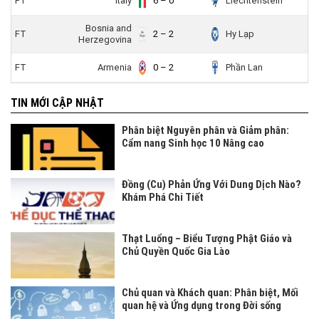
FT
Italy
6 – 0
Liechtenstein
Bosnia and
FT
2 – 2
Hy Lạp
Herzegovina
FT
Armenia
0 – 2
Phần Lan
TIN MỚI CẬP NHẬT
Phân biệt Nguyên phân và Giảm phân:
Cẩm nang Sinh học 10 Nâng cao
Đồng (Cu) Phản Ứng Với Dung Dịch Nào?
Khám Phá Chi Tiết
Thạt Luổng – Biểu Tượng Phật Giáo và
Chủ Quyền Quốc Gia Lào
Chủ quan và Khách quan: Phân biệt, Mối
quan hệ và Ứng dụng trong Đời sống