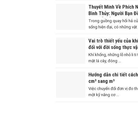
Thuyết Minh Về Phích 
Bình Thủy: Người Bạn Đ
Hành Ấm Áp Của Mọi Gi
Trong guồng quay hối hả c
Việt
sống hiện đại, có những vật .
Vai trò thiết yếu của kh
đối với đời sống thực vậ
Khí khổng, những lỗ nhỏ li ti
mặt lá cây, đóng ...
Hướng dẫn chi tiết cách
cm³ sang m³
Việc chuyển đổi đơn vị đo thể
một kỹ năng cơ ...