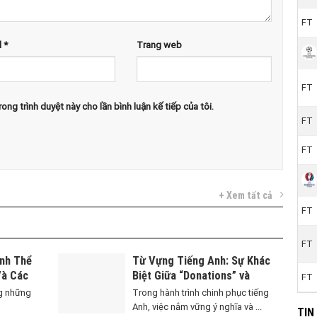
FT
l
*
Trang web
FT
ong trình duyệt này cho lần bình luận kế tiếp của tôi.
FT
FT
+ Xem tất cả
FT
FT
ính Thể
Từ Vựng Tiếng Anh: Sự Khác
Và Các
Biệt Giữa “Donations” và
FT
“Poverty”
ng những
Trong hành trình chinh phục tiếng
Anh, việc nắm vững ý nghĩa và ...
TIN