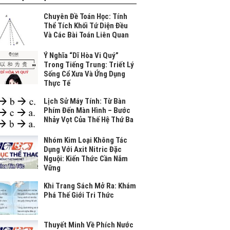
Chuyên Đề Toán Học: Tính
Thể Tích Khối Tứ Diện Đều
Và Các Bài Toán Liên Quan
Ý Nghĩa “Dĩ Hòa Vi Quý”
Trong Tiếng Trung: Triết Lý
Sống Cổ Xưa Và Ứng Dụng
Thực Tế
Lịch Sử Máy Tính: Từ Bàn
Phím Đến Màn Hình – Bước
Nhảy Vọt Của Thế Hệ Thứ Ba
Nhóm Kim Loại Không Tác
Dụng Với Axit Nitric Đặc
Nguội: Kiến Thức Cần Nắm
Vững
Khi Trang Sách Mở Ra: Khám
Phá Thế Giới Tri Thức
Thuyết Minh Về Phích Nước