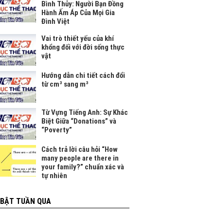
Bình Thủy: Người Bạn Đồng
Hành Ấm Áp Của Mọi Gia
Đình Việt
Vai trò thiết yếu của khí
khổng đối với đời sống thực
vật
Hướng dẫn chi tiết cách đổi
từ cm³ sang m³
Từ Vựng Tiếng Anh: Sự Khác
Biệt Giữa “Donations” và
“Poverty”
Cách trả lời câu hỏi “How
many people are there in
your family?” chuẩn xác và
tự nhiên
 BẬT TUẦN QUA