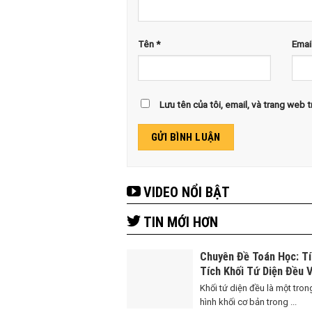
Tên
*
Emai
Lưu tên của tôi, email, và trang web tr
VIDEO NỔI BẬT
TIN MỚI HƠN
Chuyên Đề Toán Học: T
Tích Khối Tứ Diện Đều 
Bài Toán Liên Quan
Khối tứ diện đều là một tro
hình khối cơ bản trong ...