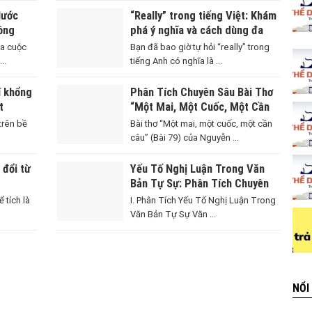
Nước
“Really” trong tiếng Việt: Khám
ồng
phá ý nghĩa và cách dùng đa
a Đình
dạng
ủa cuộc
Bạn đã bao giờ tự hỏi “really” trong
..
tiếng Anh có nghĩa là ...
í khổng
Phân Tích Chuyên Sâu Bài Thơ
t
“Một Mai, Một Cuốc, Một Cần
Câu” Của Nguyễn Bỉnh Khiêm
 trên bề
Bài thơ “Một mai, một cuốc, một cần
câu” (Bài 79) của Nguyễn ...
 đổi từ
Yếu Tố Nghị Luận Trong Văn
Bản Tự Sự: Phân Tích Chuyên
Sâu
 tích là
I. Phân Tích Yếu Tố Nghị Luận Trong
Văn Bản Tự Sự Văn ...
NỔI