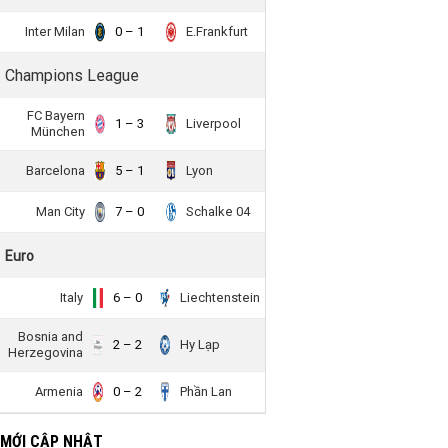
Inter Milan
0 – 1
E.Frankfurt
Champions League
FC Bayern
1 – 3
Liverpool
München
Barcelona
5 – 1
Lyon
Man City
7 – 0
Schalke 04
Euro
Italy
6 – 0
Liechtenstein
Bosnia and
2 – 2
Hy Lạp
Herzegovina
Armenia
0 – 2
Phần Lan
 MỚI CẬP NHẬT