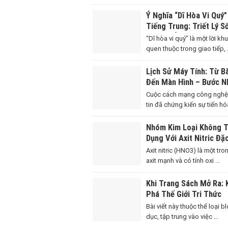
Ý Nghĩa “Dĩ Hòa Vi Quý
Tiếng Trung: Triết Lý S
Xưa Và Ứng Dụng Thực
“Dĩ hòa vi quý” là một lời kh
quen thuộc trong giao tiếp, .
Lịch Sử Máy Tính: Từ B
Đến Màn Hình – Bước N
Của Thế Hệ Thứ Ba
Cuộc cách mạng công nghệ
tin đã chứng kiến sự tiến hóa
Nhóm Kim Loại Không 
Dụng Với Axit Nitric Đặ
Kiến Thức Cần Nắm Vữ
Axit nitric (HNO3) là một tr
axit mạnh và có tính oxi ...
Khi Trang Sách Mở Ra:
Phá Thế Giới Tri Thức
Bài viết này thuộc thể loại b
dục, tập trung vào việc ...