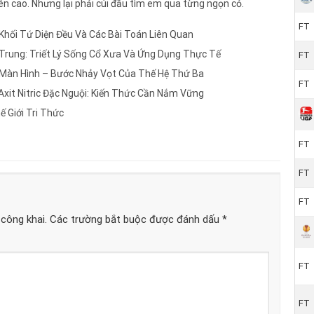
n cao. Nhưng lại phải cúi đầu tìm em qua từng ngọn cỏ.
FT
Khối Tứ Diện Đều Và Các Bài Toán Liên Quan
g Trung: Triết Lý Sống Cổ Xưa Và Ứng Dụng Thực Tế
FT
 Màn Hình – Bước Nhảy Vọt Của Thế Hệ Thứ Ba
FT
xit Nitric Đặc Nguội: Kiến Thức Cần Nắm Vững
 Giới Tri Thức
FT
FT
FT
công khai.
Các trường bắt buộc được đánh dấu
*
FT
FT