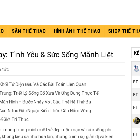
AO
SÂN THỂ THAO
HÌNH ẢNH THỂ THAO
SHOP THỂ TH
KÊ
ay: Tình Yêu & Sức Sống Mãnh Liệt
n tức
FT
Khối Tứ Diện Đều Và Các Bài Toán Liên Quan
g Trung: Triết Lý Sống Cổ Xưa Và Ứng Dụng Thực Tế
FT
 Màn Hình – Bước Nhảy Vọt Của Thế Hệ Thứ Ba
FT
xit Nitric Đặc Nguội: Kiến Thức Cần Nắm Vững
 Giới Tri Thức
lại mang trong mình một vẻ đẹp mộc mạc và sức sống phi
FT
không kiêu sa như hoa lan, nhưng chính sự giản dị và kiên