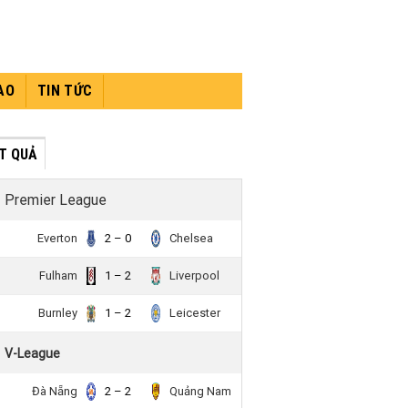
AO
TIN TỨC
́T QUẢ
Premier League
Everton
2 – 0
Chelsea
Fulham
1 – 2
Liverpool
Burnley
1 – 2
Leicester
V-League
Đà Nẵng
2 – 2
Quảng Nam