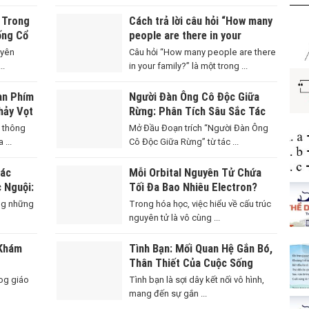
” Trong
Cách trả lời câu hỏi “How many
ống Cổ
people are there in your
 Tế
family?” chuẩn xác và tự nhiên
uyên
Câu hỏi “How many people are there
..
in your family?” là một trong ...
àn Phím
Người Đàn Ông Cô Độc Giữa
hảy Vọt
Rừng: Phân Tích Sâu Sắc Tác
Phẩm Của Đoàn Giỏi
 thông
Mở Đầu Đoạn trích “Người Đàn Ông
 ...
Cô Độc Giữa Rừng” từ tác ...
Tác
Mỗi Orbital Nguyên Tử Chứa
c Nguội:
Tối Đa Bao Nhiêu Electron?
ng
ong những
Trong hóa học, việc hiểu về cấu trúc
nguyên tử là vô cùng ...
 Khám
Tình Bạn: Mối Quan Hệ Gắn Bó,
Thân Thiết Của Cuộc Sống
log giáo
Tình bạn là sợi dây kết nối vô hình,
mang đến sự gắn ...