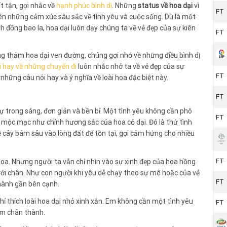
t tận, gợi nhắc về
hạnh phúc bình dị
. Những
status về hoa dại
vì
FT
lên những cảm xúc sâu sắc về tình yêu và cuộc sống. Dù là một
đồng bao la, hoa dại luôn dạy chúng ta về vẻ đẹp của sự kiên
FT
ững thảm hoa dại ven đường, chúng gợi nhớ về những điều bình dị
i hay về những chuyến đi
luôn nhắc nhở ta về vẻ đẹp của sự
FT
ững câu nói hay và ý nghĩa về loài hoa đặc biệt này.
FT
sự trong sáng, đơn giản và bền bỉ. Một tình yêu không cần phô
FT
 mộc mạc như chính hương sắc của hoa cỏ dại. Đó là thứ tình
cây bám sâu vào lòng đất để tồn tại, gợi cảm hứng cho nhiều
FT
hoa. Nhưng người ta vẫn chỉ nhìn vào sự xinh đẹp của hoa hồng
ới chân. Như con người khi yêu dễ chạy theo sự mê hoặc của vẻ
FT
hành gần bên cạnh.
ỉ thích loài hoa dại nhỏ xinh xắn. Em không cần một tình yêu
FT
ơn chân thành.