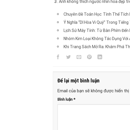
Anh không thích ngước nhìn hoa đẹp trê
Chuyên Đề Toán Học: Tính Thể Tích 
Ý Nghĩa “Dĩ Hòa Vi Quý” Trong Tiến
Lịch Sử Máy Tính: Từ Bàn Phím Đến
Nhóm Kim Loại Không Tác Dụng Với A
Khi Trang Sách Mở Ra: Khám Phá Thế
Để lại một bình luận
Email của bạn sẽ không được hiển thị 
Bình luận
*