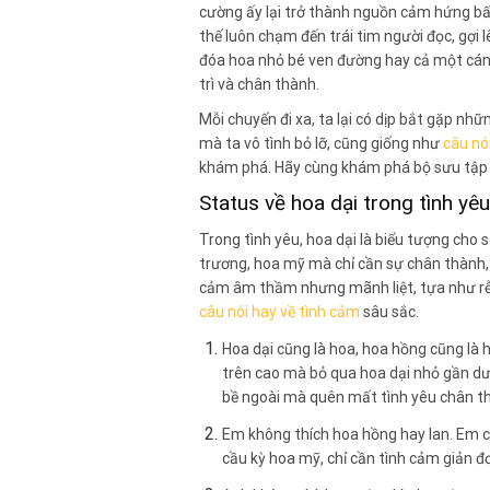
cường ấy lại trở thành nguồn cảm hứng bấ
thế luôn chạm đến trái tim người đọc, gợi 
đóa hoa nhỏ bé ven đường hay cả một cánh 
trì và chân thành.
Mỗi chuyến đi xa, ta lại có dịp bắt gặp nh
mà ta vô tình bỏ lỡ, cũng giống như
câu nó
khám phá. Hãy cùng khám phá bộ sưu tập nh
Status về hoa dại trong tình yêu
Trong tình yêu, hoa dại là biểu tượng cho 
trương, hoa mỹ mà chỉ cần sự chân thành,
cảm âm thầm nhưng mãnh liệt, tựa như rễ 
câu nói hay về tình cảm
sâu sắc.
Hoa dại cũng là hoa, hoa hồng cũng là 
trên cao mà bỏ qua hoa dại nhỏ gần dư
bề ngoài mà quên mất tình yêu chân t
Em không thích hoa hồng hay lan. Em ch
cầu kỳ hoa mỹ, chỉ cần tình cảm giản đ