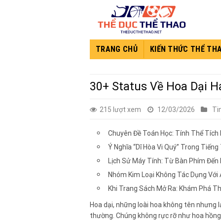
Skip
to
content
TRANG CHỦ
KIẾN THỨC THỂ TH
30+ Status Về Hoa Dại H
215 lượt xem
12/03/2026
Ti
Chuyên Đề Toán Học: Tính Thể Tích 
Ý Nghĩa “Dĩ Hòa Vi Quý” Trong Tiến
Lịch Sử Máy Tính: Từ Bàn Phím Đến
Nhóm Kim Loại Không Tác Dụng Với A
Khi Trang Sách Mở Ra: Khám Phá Thế
Hoa dại, những loài hoa không tên nhưng 
thường. Chúng không rực rỡ như hoa hồng, 