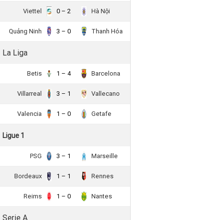
Viettel
0 – 2
Hà Nội
Quảng Ninh
3 – 0
Thanh Hóa
La Liga
Betis
1 – 4
Barcelona
Villarreal
3 – 1
Vallecano
Valencia
1 – 0
Getafe
Ligue 1
PSG
3 – 1
Marseille
Bordeaux
1 – 1
Rennes
Reims
1 – 0
Nantes
Serie A