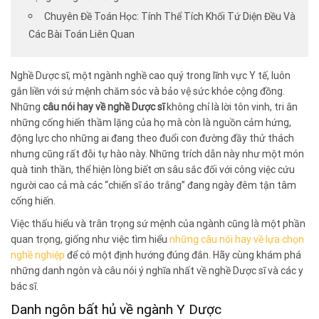
Chuyên Đề Toán Học: Tính Thể Tích Khối Tứ Diện Đều Và
Các Bài Toán Liên Quan
Nghề Dược sĩ, một ngành nghề cao quý trong lĩnh vực Y tế, luôn
gắn liền với sứ mệnh chăm sóc và bảo vệ sức khỏe cộng đồng.
Những
câu nói hay về nghề Dược sĩ
không chỉ là lời tôn vinh, tri ân
những cống hiến thầm lặng của họ mà còn là nguồn cảm hứng,
động lực cho những ai đang theo đuổi con đường đầy thử thách
nhưng cũng rất đỗi tự hào này. Những trích dẫn này như một món
quà tinh thần, thể hiện lòng biết ơn sâu sắc đối với công việc cứu
người cao cả mà các “chiến sĩ áo trắng” đang ngày đêm tận tâm
cống hiến.
Việc thấu hiểu và trân trọng sứ mệnh của ngành cũng là một phần
quan trọng, giống như việc tìm hiểu
những câu nói hay về lựa chọn
nghề nghiệp
để có một định hướng đúng đắn. Hãy cùng khám phá
những danh ngôn và câu nói ý nghĩa nhất về nghề Dược sĩ và các y
bác sĩ.
Danh ngôn bất hủ về ngành Y Dược