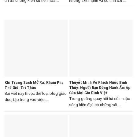
tin đã chứng kiến sự tiến hóa ...
những axit mạnh và có tính oxi ...
Khi Trang Sách Mở Ra: Khám Phá
Thuyết Minh Về Phích Nước Bình
Thế Giới Tri Thức
Thủy: Người Bạn Đồng Hành Ấm Áp
Của Mọi Gia Đình Việt
Bài viết này thuộc thể loại blog giáo
Trong guồng quay hối hả của cuộc
dục, tập trung vào việc ...
sống hiện đại, có những vật ...