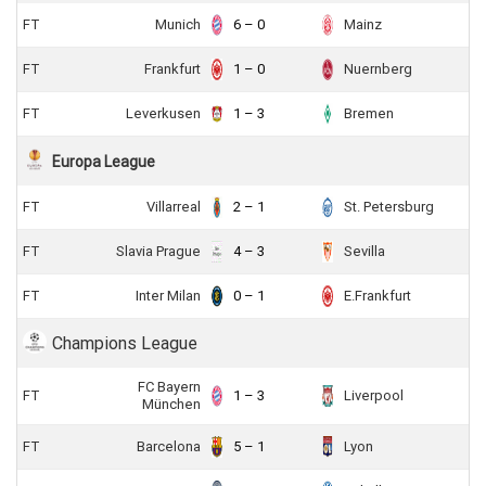
FT
Munich
6 – 0
Mainz
FT
Frankfurt
1 – 0
Nuernberg
FT
Leverkusen
1 – 3
Bremen
Europa League
FT
Villarreal
2 – 1
St. Petersburg
FT
Slavia Prague
4 – 3
Sevilla
FT
Inter Milan
0 – 1
E.Frankfurt
Champions League
FC Bayern
FT
1 – 3
Liverpool
München
FT
Barcelona
5 – 1
Lyon