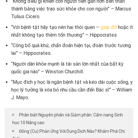
“Không điều gì khiến con người tiến gần hơn đến thần
thánh bằng việc trao sức khỏe cho con người” – Marcus
Tulius Cicero.
“Với bệnh tật hãy tạo nên hai thói quen –
giúp đỡ
hoặc ít
nhất không tạo thêm tổn thương” – Hippocrates.
“Công bố quá khứ, chẩn đoán hiện tại, đoán trước tương
lai” – Hippocrates.
“Người dân khỏe mạnh là tài sản lớn nhất của bất kỳ
quốc gia nào” – Winston Churchill.
“Mục đích y học là ngăn bệnh tật và kéo dài cuộc sống, y
học lý tưởng là xóa bỏ nhu cầu cần đến Bác sĩ” – William
J. Mayo.
Phân biệt Nguyên phân và Giảm phân: Cẩm nang Sinh
học 10 Nâng cao
Đồng (Cu) Phản Ứng Với Dung Dịch Nào? Khám Phá Chi