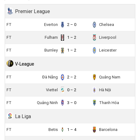
Premier League
FT
Everton
2 – 0
Chelsea
FT
Fulham
1 – 2
Liverpool
FT
Burnley
1 – 2
Leicester
V-League
FT
Đà Nẵng
2 – 2
Quảng Nam
FT
Viettel
0 – 2
Hà Nội
FT
Quảng Ninh
3 – 0
Thanh Hóa
La Liga
FT
Betis
1 – 4
Barcelona