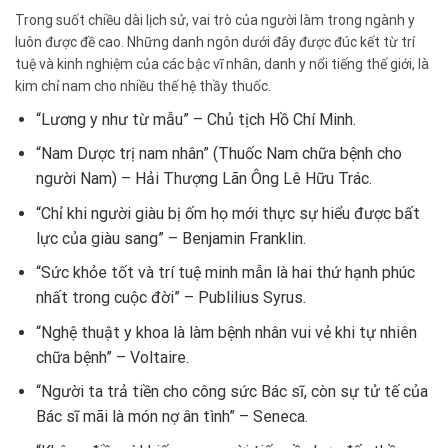
Trong suốt chiều dài lịch sử, vai trò của người làm trong ngành y
luôn được đề cao. Những danh ngôn dưới đây được đúc kết từ trí
tuệ và kinh nghiệm của các bậc vĩ nhân, danh y nổi tiếng thế giới, là
kim chỉ nam cho nhiều thế hệ thầy thuốc.
“Lương y như từ mẫu” – Chủ tịch Hồ Chí Minh.
“Nam Dược trị nam nhân” (Thuốc Nam chữa bệnh cho
người Nam) – Hải Thượng Lãn Ông Lê Hữu Trác.
“Chỉ khi người giàu bị ốm họ mới thực sự hiểu được bất
lực của giàu sang” – Benjamin Franklin.
“Sức khỏe tốt và trí tuệ minh mẫn là hai thứ hạnh phúc
nhất trong cuộc đời” – Publilius Syrus.
“Nghệ thuật y khoa là làm bệnh nhân vui vẻ khi tự nhiên
chữa bệnh” – Voltaire.
“Người ta trả tiền cho công sức Bác sĩ, còn sự tử tế của
Bác sĩ mãi là món nợ ân tình” – Seneca.