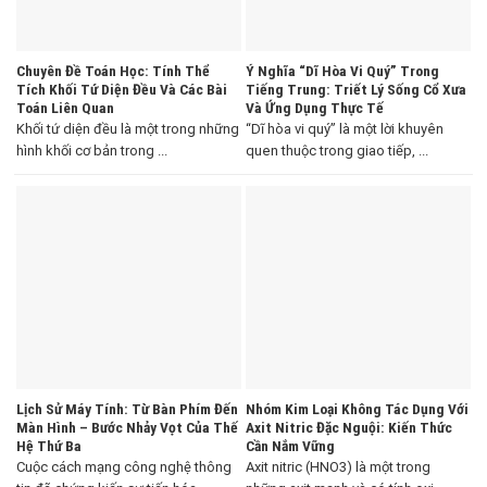
Chuyên Đề Toán Học: Tính Thể
Ý Nghĩa “Dĩ Hòa Vi Quý” Trong
Tích Khối Tứ Diện Đều Và Các Bài
Tiếng Trung: Triết Lý Sống Cổ Xưa
Toán Liên Quan
Và Ứng Dụng Thực Tế
Khối tứ diện đều là một trong những
“Dĩ hòa vi quý” là một lời khuyên
hình khối cơ bản trong ...
quen thuộc trong giao tiếp, ...
Lịch Sử Máy Tính: Từ Bàn Phím Đến
Nhóm Kim Loại Không Tác Dụng Với
Màn Hình – Bước Nhảy Vọt Của Thế
Axit Nitric Đặc Nguội: Kiến Thức
Hệ Thứ Ba
Cần Nắm Vững
Cuộc cách mạng công nghệ thông
Axit nitric (HNO3) là một trong