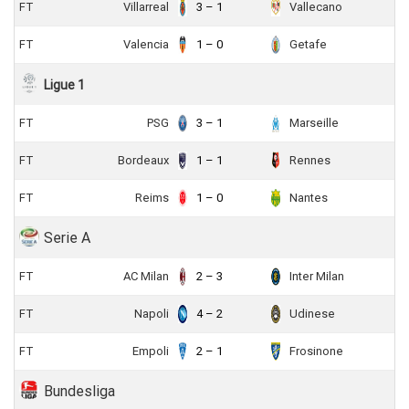
FT
Villarreal
3 – 1
Vallecano
FT
Valencia
1 – 0
Getafe
Ligue 1
FT
PSG
3 – 1
Marseille
FT
Bordeaux
1 – 1
Rennes
FT
Reims
1 – 0
Nantes
Serie A
FT
AC Milan
2 – 3
Inter Milan
FT
Napoli
4 – 2
Udinese
FT
Empoli
2 – 1
Frosinone
Bundesliga