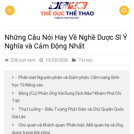
Skip
to
content
Những Câu Nói Hay Về Nghề Dược Sĩ Ý
Nghĩa và Cảm Động Nhất
228 lượt xem
13/03/2026
Tin tức
Phân biệt Nguyên phân và Giảm phân: Cẩm nang Sinh
học 10 Nâng cao
Đồng (Cu) Phản Ứng Với Dung Dịch Nào? Khám Phá Chi
Tiết
Thạt Luổng – Biểu Tượng Phật Giáo và Chủ Quyền Quốc
Gia Lào
Chủ quan và Khách quan: Phân biệt, Mối quan hệ và Ứng
dụng trong Đời sống