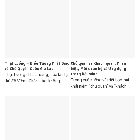
Thạt Luổng – Biểu Tượng Phật Giáo
Chủ quan và Khách quan: Phân
và Chủ Quyền Quốc Gia Lào
biệt, Mối quan hệ và Ứng dụng
trong Đời sống
Thạt Luổng (That Luang), tọa lạc tại
Trong cuộc sống và triết học, hai
thủ đô Viêng Chăn, Lào, không ...
khái niệm “chủ quan” và “khách ...