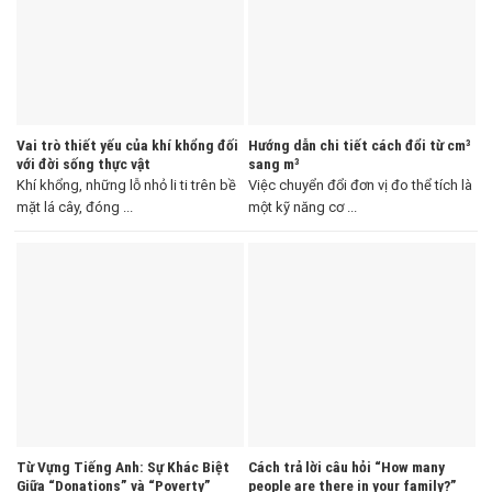
Vai trò thiết yếu của khí khổng đối
Hướng dẫn chi tiết cách đổi từ cm³
với đời sống thực vật
sang m³
Khí khổng, những lỗ nhỏ li ti trên bề
Việc chuyển đổi đơn vị đo thể tích là
mặt lá cây, đóng ...
một kỹ năng cơ ...
Từ Vựng Tiếng Anh: Sự Khác Biệt
Cách trả lời câu hỏi “How many
Giữa “Donations” và “Poverty”
people are there in your family?”