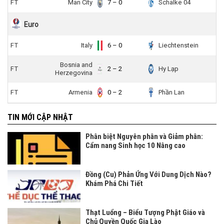
FT
Man City
7 – 0
Schalke 04
Euro
FT
Italy
6 – 0
Liechtenstein
Bosnia and
FT
2 – 2
Hy Lạp
Herzegovina
FT
Armenia
0 – 2
Phần Lan
TIN MỚI CẬP NHẬT
Phân biệt Nguyên phân và Giảm phân:
Cẩm nang Sinh học 10 Nâng cao
Đồng (Cu) Phản Ứng Với Dung Dịch Nào?
Khám Phá Chi Tiết
Thạt Luổng – Biểu Tượng Phật Giáo và
Chủ Quyền Quốc Gia Lào