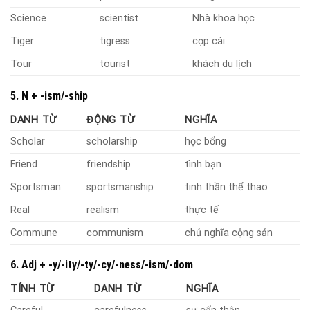
Science
scientist
Nhà khoa học
Tiger
tigress
cọp cái
Tour
tourist
khách du lịch
5. N + -ism/-ship
DANH TỪ
ĐỘNG TỪ
NGHĨA
Scholar
scholarship
học bổng
Friend
friendship
tình bạn
Sportsman
sportsmanship
tinh thần thể thao
Real
realism
thực tế
Commune
communism
chủ nghĩa cộng sản
6. Adj + -y/-ity/-ty/-cy/-ness/-ism/-dom
TÍNH TỪ
DANH TỪ
NGHĨA