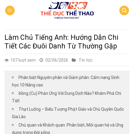
Skip
to
content
Làm Chủ Tiếng Anh: Hướng Dẫn Chi
Tiết Các Đuôi Danh Từ Thường Gặp
107 lượt xem
02/06/2026
Tin tức
Phân biệt Nguyên phân và Giảm phân: Cẩm nang Sinh
học 10 Nâng cao
Đồng (Cu) Phản Ứng Với Dung Dịch Nào? Khám Phá Chi
Tiết
Thạt Luổng – Biểu Tượng Phật Giáo và Chủ Quyền Quốc
Gia Lào
Chủ quan và Khách quan: Phân biệt, Mối quan hệ và Ứng
dụng trong Đời sống