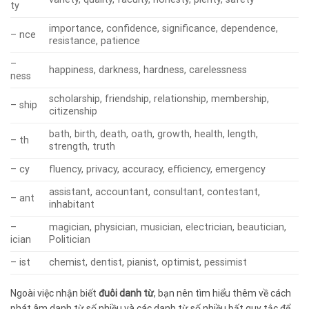
ty
importance, confidence, significance, dependence,
– nce
resistance, patience
–
happiness, darkness, hardness, carelessness
ness
scholarship, friendship, relationship, membership,
– ship
citizenship
bath, birth, death, oath, growth, health, length,
– th
strength, truth
– cy
fluency, privacy, accuracy, efficiency, emergency
assistant, accountant, consultant, contestant,
– ant
inhabitant
–
magician, physician, musician, electrician, beautician,
ician
Politician
– ist
chemist, dentist, pianist, optimist, pessimist
Ngoài việc nhận biết
đuôi danh từ
, bạn nên tìm hiểu thêm về cách
phát âm danh từ số nhiều và các danh từ số nhiều bất quy tắc để