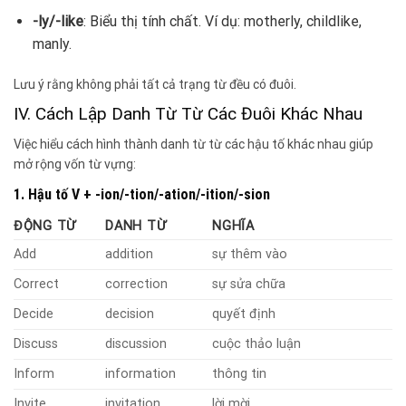
-ly/-like
: Biểu thị tính chất. Ví dụ: motherly, childlike,
manly.
Lưu ý rằng không phải tất cả trạng từ đều có đuôi.
IV. Cách Lập Danh Từ Từ Các Đuôi Khác Nhau
Việc hiểu cách hình thành danh từ từ các hậu tố khác nhau giúp
mở rộng vốn từ vựng:
1. Hậu tố V + -ion/-tion/-ation/-ition/-sion
ĐỘNG TỪ
DANH TỪ
NGHĨA
Add
addition
sự thêm vào
Correct
correction
sự sửa chữa
Decide
decision
quyết định
Discuss
discussion
cuộc thảo luận
Inform
information
thông tin
Invite
invitation
lời mời