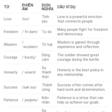
PHIÊN
DỊCH
TỪ
CÂU VÍ DỤ
ÂM
NGHĨA
Tình
Love is a powerful emotion
Love
/lʌv/
yêu
that connects people.
Many people fight for freedom
Freedom
/ˈfriːdəm/
Tự do
and democracy.
/
Wisdom is gained through
Wisdom
Trí tuệ
ˈwɪzdəm/
experience and reflection.
Dũng
The soldier showed great
Courage
/ˈkɜrɪdʒ/
cảm
courage during the battle.
Sự
Honesty is the best policy in
Honesty
/ˈɒnəsti/
thành
any relationship.
thật
Thành
Success often comes after
Success
/səkˈsɛs/
công
hard work and determination.
Kiên
Patience is a virtue that can
Patience
/ˈpeɪʃəns/
nhẫn
help us achieve our goals.
Sự