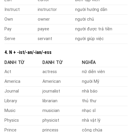
Instruct
instructor
người hướng dẫn
Own
owner
người chủ
Pay
payee
người được trả tiền
Serve
servant
người giúp việc
4. N + -ist/-an/-ian/-ess
DANH TỪ
DANH TỪ
NGHĨA
Act
actress
nữ diễn viên
America
American
người Mỹ
Journal
journalist
nhà báo
Library
librarian
thủ thư
Music
musician
nhạc sĩ
Physics
physicist
nhà vật lý
Prince
princess
công chúa