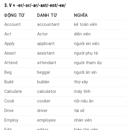
3. V + -er/-or/-ar/-ant/-ent/-ee/
ĐỘNG TỪ
DANH TỪ
NGHĨA
Account
accountant
kế toán viên
Act
Actor
diễn viên
Apply
applicant
người xin việc
Assist
assistant
người phụ tá
Attend
attendant
người tham dự
Beg
beggar
người ăn xin
Build
builder
thợ xây
Calculate
calculator
máy tính
Cook
cooker
nồi nấu ăn
Drive
driver
tài xế
Employ
employee
nhân viên
Edit
editor
biên tập viên