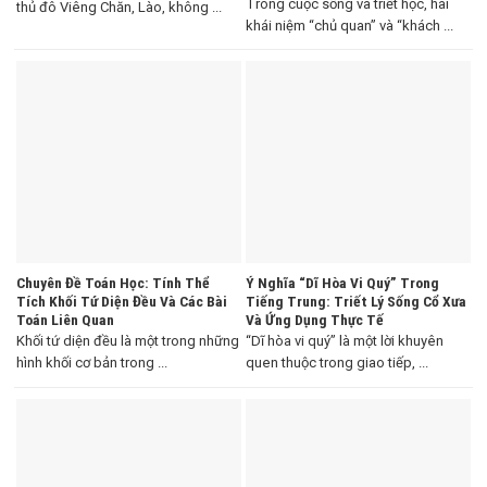
Trong cuộc sống và triết học, hai
thủ đô Viêng Chăn, Lào, không ...
khái niệm “chủ quan” và “khách ...
Chuyên Đề Toán Học: Tính Thể
Ý Nghĩa “Dĩ Hòa Vi Quý” Trong
Tích Khối Tứ Diện Đều Và Các Bài
Tiếng Trung: Triết Lý Sống Cổ Xưa
Toán Liên Quan
Và Ứng Dụng Thực Tế
Khối tứ diện đều là một trong những
“Dĩ hòa vi quý” là một lời khuyên
hình khối cơ bản trong ...
quen thuộc trong giao tiếp, ...