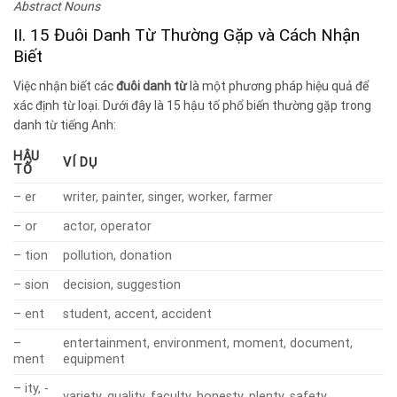
Abstract Nouns
II. 15 Đuôi Danh Từ Thường Gặp và Cách Nhận
Biết
Việc nhận biết các
đuôi danh từ
là một phương pháp hiệu quả để
xác định từ loại. Dưới đây là 15 hậu tố phổ biến thường gặp trong
danh từ tiếng Anh:
HẬU
VÍ DỤ
TỐ
– er
writer, painter, singer, worker, farmer
– or
actor, operator
– tion
pollution, donation
– sion
decision, suggestion
– ent
student, accent, accident
–
entertainment, environment, moment, document,
ment
equipment
– ity, -
variety, quality, faculty, honesty, plenty, safety