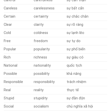
Careful
carefulness
sự cẩn thận
Careless
carelessness
sự bất cẩn
Certain
certainty
sự chắc chắn
Clear
clarity
sự rõ ràng
Cold
coldness
sự lạnh lẽo
Free
freedom
sự tự do
Popular
popularity
sự phổ biến
Rich
richness
sự giàu có
National
nationality
quốc tịch
Possible
possibility
khả năng
Responsible
responsibility
trách nhiệm
Real
reality
thực tế
Stupid
stupidity
sự đần độn
Social
socialism
chủ nghĩa xã hội