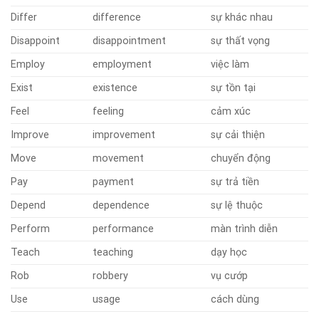
Differ
difference
sự khác nhau
Disappoint
disappointment
sự thất vọng
Employ
employment
việc làm
Exist
existence
sự tồn tại
Feel
feeling
cảm xúc
Improve
improvement
sự cải thiện
Move
movement
chuyển động
Pay
payment
sự trả tiền
Depend
dependence
sự lệ thuộc
Perform
performance
màn trình diễn
Teach
teaching
dạy học
Rob
robbery
vụ cướp
Use
usage
cách dùng