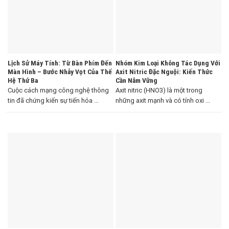
Lịch Sử Máy Tính: Từ Bàn Phím Đến
Nhóm Kim Loại Không Tác Dụng Với
Màn Hình – Bước Nhảy Vọt Của Thế
Axit Nitric Đặc Nguội: Kiến Thức
Hệ Thứ Ba
Cần Nắm Vững
Cuộc cách mạng công nghệ thông
Axit nitric (HNO3) là một trong
tin đã chứng kiến sự tiến hóa ...
những axit mạnh và có tính oxi ...