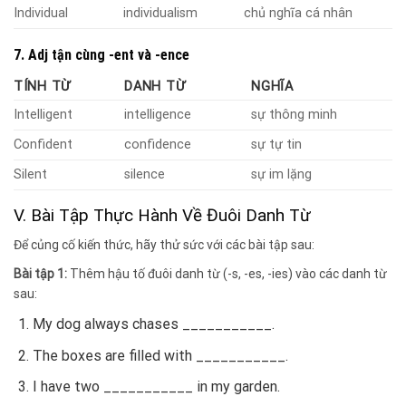
Individual
individualism
chủ nghĩa cá nhân
7. Adj tận cùng -ent và -ence
TÍNH TỪ
DANH TỪ
NGHĨA
Intelligent
intelligence
sự thông minh
Confident
confidence
sự tự tin
Silent
silence
sự im lặng
V. Bài Tập Thực Hành Về Đuôi Danh Từ
Để củng cố kiến thức, hãy thử sức với các bài tập sau:
Bài tập 1:
Thêm hậu tố đuôi danh từ (-s, -es, -ies) vào các danh từ
sau:
My dog always chases ___________.
The boxes are filled with ___________.
I have two ___________ in my garden.