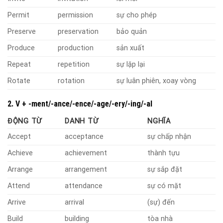
Permit
permission
sự cho phép
Preserve
preservation
bảo quản
Produce
production
sản xuất
Repeat
repetition
sự lặp lại
Rotate
rotation
sự luân phiên, xoay vòng
2. V + -ment/-ance/-ence/-age/-ery/-ing/-al
ĐỘNG TỪ
DANH TỪ
NGHĨA
Accept
acceptance
sự chấp nhận
Achieve
achievement
thành tựu
Arrange
arrangement
sự sắp đặt
Attend
attendance
sự có mặt
Arrive
arrival
(sự) đến
Build
building
tòa nhà