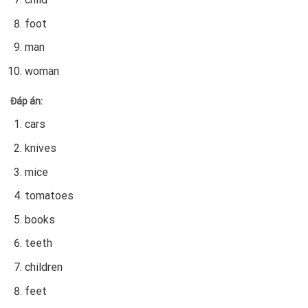
foot
man
woman
Đáp án:
cars
knives
mice
tomatoes
books
teeth
children
feet