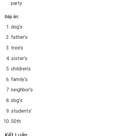
party.
Đáp án:
dog’s
father’s
tree’s
sister’s
children’s
family’s
neighbor’s
dog’s
students’
50th
Kết Luận