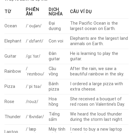
PHIÊN
DỊCH
TỪ
CÂU VÍ DỤ
ÂM
NGHĨA
Đại
The Pacific Ocean is the
Ocean
/ˈoʊʃən/
dương
largest ocean on Earth.
Elephants are the largest land
Elephant
/ˈɛlɪfənt/
Con voi
animals on Earth.
Đàn
He is learning to play the
Guitar
/ɡɪˈtɑr/
guitar
guitar.
/
Cầu
After the rain, we saw a
Rainbow
ˈreɪnboʊ/
vồng
beautiful rainbow in the sky.
Bánh
I ordered a large pizza with
Pizza
/ˈpiːtsə/
pizza
extra cheese.
Hoa
She received a bouquet of
Rose
/roʊz/
hồng
red roses on Valentine’s Day.
Tiếng
We heard the loud thunder
Thunder
/ˈθʌndər/
sấm
during the storm last night.
/ˈlæp
Máy tính
I need to buy a new laptop
Laptop