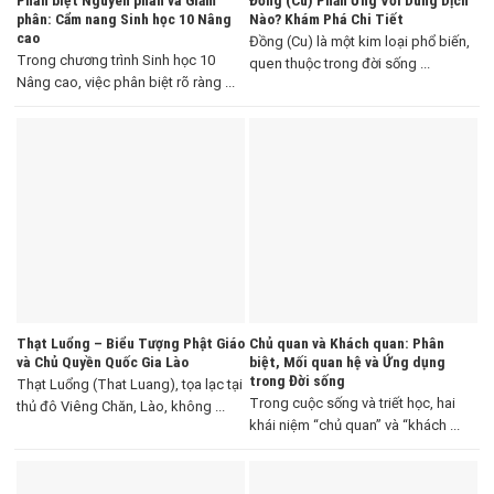
Phân biệt Nguyên phân và Giảm
Đồng (Cu) Phản Ứng Với Dung Dịch
phân: Cẩm nang Sinh học 10 Nâng
Nào? Khám Phá Chi Tiết
cao
Đồng (Cu) là một kim loại phổ biến,
Trong chương trình Sinh học 10
quen thuộc trong đời sống ...
Nâng cao, việc phân biệt rõ ràng ...
Thạt Luổng – Biểu Tượng Phật Giáo
Chủ quan và Khách quan: Phân
và Chủ Quyền Quốc Gia Lào
biệt, Mối quan hệ và Ứng dụng
trong Đời sống
Thạt Luổng (That Luang), tọa lạc tại
Trong cuộc sống và triết học, hai
thủ đô Viêng Chăn, Lào, không ...
khái niệm “chủ quan” và “khách ...