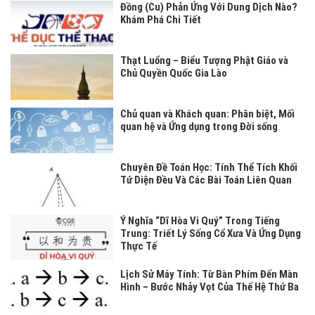
Đồng (Cu) Phản Ứng Với Dung Dịch Nào?
Khám Phá Chi Tiết
Thạt Luổng – Biểu Tượng Phật Giáo và
Chủ Quyền Quốc Gia Lào
Chủ quan và Khách quan: Phân biệt, Mối
quan hệ và Ứng dụng trong Đời sống
Chuyên Đề Toán Học: Tính Thể Tích Khối
Tứ Diện Đều Và Các Bài Toán Liên Quan
Ý Nghĩa “Dĩ Hòa Vi Quý” Trong Tiếng
Trung: Triết Lý Sống Cổ Xưa Và Ứng Dụng
Thực Tế
Lịch Sử Máy Tính: Từ Bàn Phím Đến Màn
Hình – Bước Nhảy Vọt Của Thế Hệ Thứ Ba