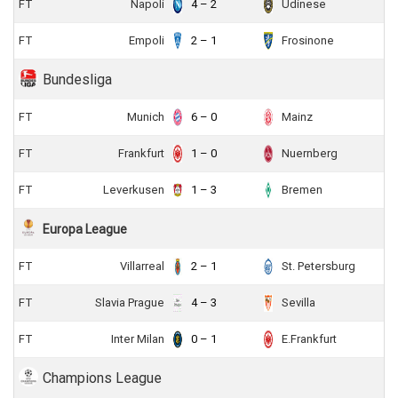
FT
Napoli
4 – 2
Udinese
FT
Empoli
2 – 1
Frosinone
Bundesliga
FT
Munich
6 – 0
Mainz
FT
Frankfurt
1 – 0
Nuernberg
FT
Leverkusen
1 – 3
Bremen
Europa League
FT
Villarreal
2 – 1
St. Petersburg
FT
Slavia Prague
4 – 3
Sevilla
FT
Inter Milan
0 – 1
E.Frankfurt
Champions League