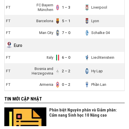
FC Bayern
FT
1 – 3
Liverpool
München
FT
Barcelona
5 – 1
Lyon
FT
Man City
7 – 0
Schalke 04
Euro
FT
Italy
6 – 0
Liechtenstein
Bosnia and
FT
2 – 2
Hy Lạp
Herzegovina
FT
Armenia
0 – 2
Phần Lan
TIN MỚI CẬP NHẬT
Phân biệt Nguyên phân và Giảm phân:
Cẩm nang Sinh học 10 Nâng cao