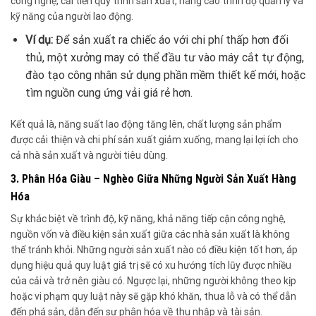
công nghệ, cải tiến quy trình sản xuất, nâng cao trình độ quản lý và
kỹ năng của người lao động.
Ví dụ:
Để sản xuất ra chiếc áo với chi phí thấp hơn đối
thủ, một xưởng may có thể đầu tư vào máy cắt tự động,
đào tạo công nhân sử dụng phần mềm thiết kế mới, hoặc
tìm nguồn cung ứng vải giá rẻ hơn.
Kết quả là, năng suất lao động tăng lên, chất lượng sản phẩm
được cải thiện và chi phí sản xuất giảm xuống, mang lại lợi ích cho
cả nhà sản xuất và người tiêu dùng.
3. Phân Hóa Giàu – Nghèo Giữa Những Người Sản Xuất Hàng
Hóa
Sự khác biệt về trình độ, kỹ năng, khả năng tiếp cận công nghệ,
nguồn vốn và điều kiện sản xuất giữa các nhà sản xuất là không
thể tránh khỏi. Những người sản xuất nào có điều kiện tốt hơn, áp
dụng hiệu quả quy luật giá trị sẽ có xu hướng tích lũy được nhiều
của cải và trở nên giàu có. Ngược lại, những người không theo kịp
hoặc vi phạm quy luật này sẽ gặp khó khăn, thua lỗ và có thể dẫn
đến phá sản, dẫn đến sự phân hóa về thu nhập và tài sản.