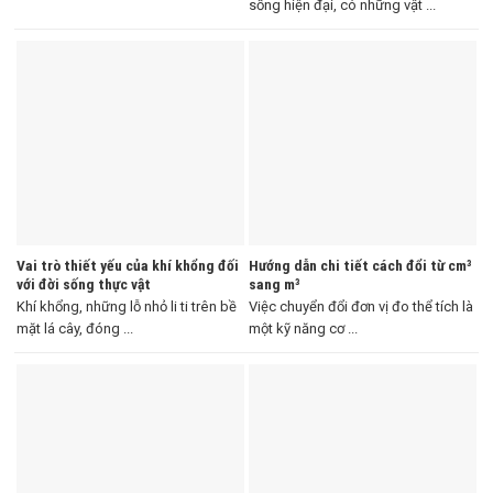
sống hiện đại, có những vật ...
Vai trò thiết yếu của khí khổng đối
Hướng dẫn chi tiết cách đổi từ cm³
với đời sống thực vật
sang m³
Khí khổng, những lỗ nhỏ li ti trên bề
Việc chuyển đổi đơn vị đo thể tích là
mặt lá cây, đóng ...
một kỹ năng cơ ...