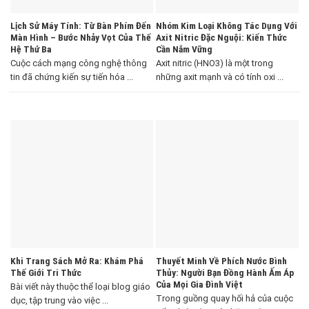
Lịch Sử Máy Tính: Từ Bàn Phím Đến
Nhóm Kim Loại Không Tác Dụng Với
Màn Hình – Bước Nhảy Vọt Của Thế
Axit Nitric Đặc Nguội: Kiến Thức
Hệ Thứ Ba
Cần Nắm Vững
Cuộc cách mạng công nghệ thông
Axit nitric (HNO3) là một trong
tin đã chứng kiến sự tiến hóa ...
những axit mạnh và có tính oxi ...
Khi Trang Sách Mở Ra: Khám Phá
Thuyết Minh Về Phích Nước Bình
Thế Giới Tri Thức
Thủy: Người Bạn Đồng Hành Ấm Áp
Của Mọi Gia Đình Việt
Bài viết này thuộc thể loại blog giáo
Trong guồng quay hối hả của cuộc
dục, tập trung vào việc ...