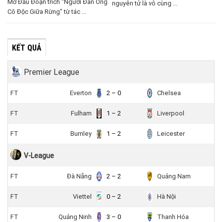
Mở Đầu Đoạn trích “Người Đàn Ông
nguyên tử là vô cùng ...
Cô Độc Giữa Rừng” từ tác ...
KẾT QUẢ
Premier League
FT
Everton
2 – 0
Chelsea
FT
Fulham
1 – 2
Liverpool
FT
Burnley
1 – 2
Leicester
V-League
FT
Đà Nẵng
2 – 2
Quảng Nam
FT
Viettel
0 – 2
Hà Nội
FT
Quảng Ninh
3 – 0
Thanh Hóa