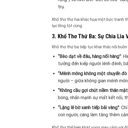
trụ.
Khổ thơ thứ hai khắc họa một bức tranh th
lạc lõng tột cùng.
3. Khổ Thơ Thứ Ba: Sự Chia Lìa
Khổ thơ thứ ba tiếp tục khai thác nỗi buồn 
“Bèo dạt về đâu, hàng nối hàng”
: H
tưởng đến kiếp người lênh đênh, b
“Mênh mông không một chuyến đò
người – giữa không gian mênh mông
“Không cầu gợi chút niềm thân mật
bóng, nhấn mạnh sự mất kết nối, th
“Lặng lẽ bờ xanh tiếp bãi vàng”
: Ch
con người, càng làm tăng thêm cảm
Khổ thơ thể hiện khát vọng giao cảm với đ