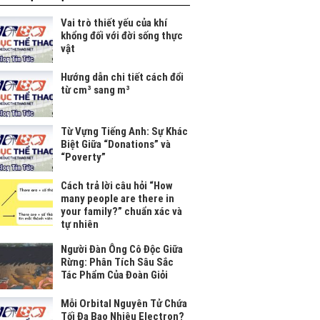
Vai trò thiết yếu của khí
khổng đối với đời sống thực
vật
Hướng dẫn chi tiết cách đổi
từ cm³ sang m³
Từ Vựng Tiếng Anh: Sự Khác
Biệt Giữa “Donations” và
“Poverty”
Cách trả lời câu hỏi “How
many people are there in
your family?” chuẩn xác và
tự nhiên
Người Đàn Ông Cô Độc Giữa
Rừng: Phân Tích Sâu Sắc
Tác Phẩm Của Đoàn Giỏi
Mỗi Orbital Nguyên Tử Chứa
Tối Đa Bao Nhiêu Electron?