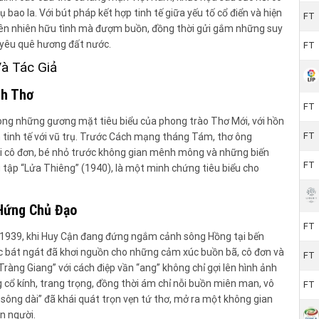
rụ bao la. Với bút pháp kết hợp tinh tế giữa yếu tố cổ điển và hiện
FT
iên nhiên hữu tình mà đượm buồn, đồng thời gửi gắm những suy
h yêu quê hương đất nước.
FT
Và Tác Giả
ch Thơ
FT
rong những gương mặt tiêu biểu của phong trào Thơ Mới, với hồn
FT
 tinh tế với vũ trụ. Trước Cách mạng tháng Tám, thơ ông
ôi cô đơn, bé nhỏ trước không gian mênh mông và những biến
FT
g tập “Lửa Thiêng” (1940), là một minh chứng tiêu biểu cho
Hứng Chủ Đạo
FT
m 1939, khi Huy Cận đang đứng ngắm cảnh sông Hồng tại bến
bát ngát đã khơi nguồn cho những cảm xúc buồn bã, cô đơn và
FT
“Tràng Giang” với cách điệp vần “ang” không chỉ gợi lên hình ảnh
ổ kính, trang trọng, đồng thời ám chỉ nỗi buồn miên man, vô
FT
 sông dài” đã khái quát trọn vẹn tứ thơ, mở ra một không gian
on người.