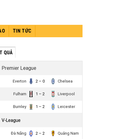
AO
TIN TỨC
́T QUẢ
Premier League
Everton
2 – 0
Chelsea
Fulham
1 – 2
Liverpool
Burnley
1 – 2
Leicester
V-League
Đà Nẵng
2 – 2
Quảng Nam