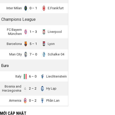
Inter Milan
0 – 1
E.Frankfurt
Champions League
FC Bayern
1 – 3
Liverpool
München
Barcelona
5 – 1
Lyon
Man City
7 – 0
Schalke 04
Euro
Italy
6 – 0
Liechtenstein
Bosnia and
2 – 2
Hy Lạp
Herzegovina
Armenia
0 – 2
Phần Lan
 MỚI CẬP NHẬT