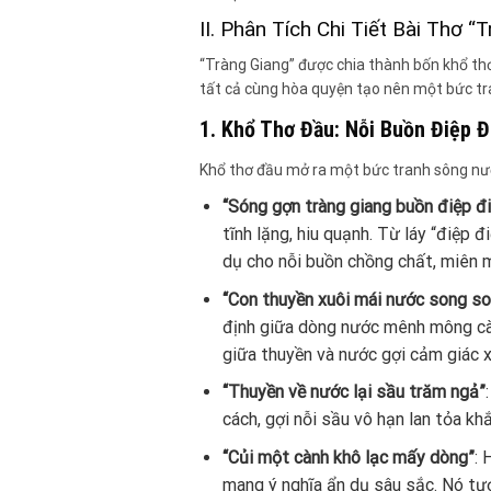
II. Phân Tích Chi Tiết Bài Thơ “
“Tràng Giang” được chia thành bốn khổ th
tất cả cùng hòa quyện tạo nên một bức tra
1. Khổ Thơ Đầu: Nỗi Buồn Điệp 
Khổ thơ đầu mở ra một bức tranh sông nư
“Sóng gợn tràng giang buồn điệp đ
tĩnh lặng, hiu quạnh. Từ láy “điệp 
dụ cho nỗi buồn chồng chất, miên ma
“Con thuyền xuôi mái nước song s
định giữa dòng nước mênh mông càn
giữa thuyền và nước gợi cảm giác x
“Thuyền về nước lại sầu trăm ngả”
cách, gợi nỗi sầu vô hạn lan tỏa khắ
“Củi một cành khô lạc mấy dòng”
: 
mang ý nghĩa ẩn dụ sâu sắc. Nó tượ