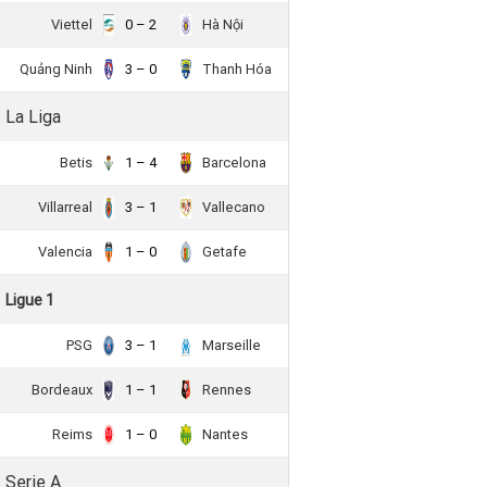
Viettel
0 – 2
Hà Nội
Quảng Ninh
3 – 0
Thanh Hóa
La Liga
Betis
1 – 4
Barcelona
Villarreal
3 – 1
Vallecano
Valencia
1 – 0
Getafe
Ligue 1
PSG
3 – 1
Marseille
Bordeaux
1 – 1
Rennes
Reims
1 – 0
Nantes
Serie A