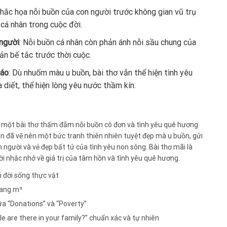
 khắc họa nỗi buồn của con người trước không gian vũ trụ
cá nhân trong cuộc đời.
 người
: Nỗi buồn cá nhân còn phản ánh nỗi sầu chung của
sản bế tắc trước thời cuộc.
đáo
: Dù nhuốm màu u buồn, bài thơ vẫn thể hiện tình yêu
 diết, thể hiện lòng yêu nước thầm kín.
n, một bài thơ thấm đẫm nỗi buồn cô đơn và tình yêu quê hương
n đã vẽ nên một bức tranh thiên nhiên tuyệt đẹp mà u buồn, gửi
 người và vẻ đẹp bất tử của tình yêu non sông. Bài thơ mãi là
ời nhắc nhở về giá trị của tâm hồn và tình yêu quê hương.
ới đời sống thực vật
sang m³
ữa “Donations” và “Poverty”
e are there in your family?” chuẩn xác và tự nhiên