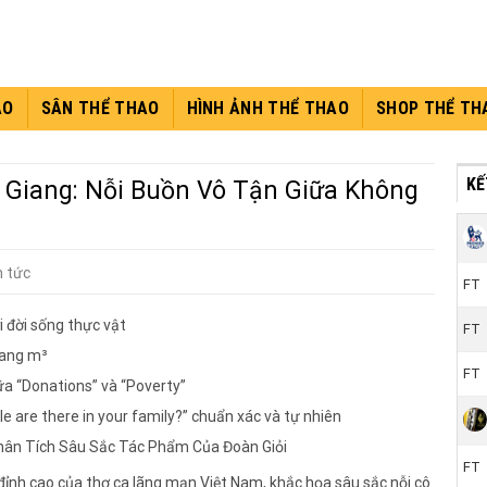
AO
SÂN THỂ THAO
HÌNH ẢNH THỂ THAO
SHOP THỂ TH
KÊ
 Giang: Nỗi Buồn Vô Tận Giữa Không
n tức
FT
ới đời sống thực vật
FT
sang m³
FT
ữa “Donations” và “Poverty”
e are there in your family?” chuẩn xác và tự nhiên
hân Tích Sâu Sắc Tác Phẩm Của Đoàn Giỏi
FT
đỉnh cao của thơ ca lãng mạn Việt Nam, khắc họa sâu sắc nỗi cô