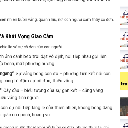
iên nhiên buồn vắng, quạnh hiu, nơi con người cảm thấy cô đơn,
 Và Khát Vọng Giao Cảm
chia lìa và sự cô đơn của con người:
ình ảnh cánh bèo trôi dạt vô định, nối tiếp nhau gợi liên
ấp bênh, mất phương hướng.
 ngang”
: Sự vắng bóng con đò – phương tiện kết nối con
 càng tô đậm sự cô đơn, thiếu vắng.
”
: Cây cầu – biểu tượng của sự gắn kết – cũng vắng
iếu vắng tình người.
ỉ còn sự nối tiếp lặng lẽ của thiên nhiên, không bóng dáng
 giác cô quạnh, hoang vu.
ời, mong muốn thoát khỏi nỗi buồn cô đơn, nhưng thực tại chỉ