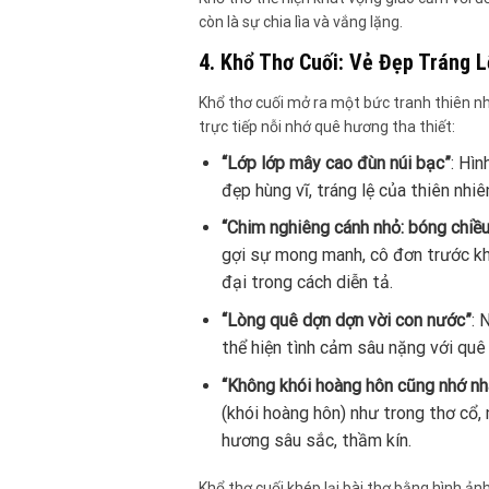
còn là sự chia lìa và vắng lặng.
4. Khổ Thơ Cuối: Vẻ Đẹp Tráng 
Khổ thơ cuối mở ra một bức tranh thiên nh
trực tiếp nỗi nhớ quê hương tha thiết:
“Lớp lớp mây cao đùn núi bạc”
: Hìn
đẹp hùng vĩ, tráng lệ của thiên nh
“Chim nghiêng cánh nhỏ: bóng chiều
gợi sự mong manh, cô đơn trước kh
đại trong cách diễn tả.
“Lòng quê dợn dợn vời con nước”
: 
thể hiện tình cảm sâu nặng với quê 
“Không khói hoàng hôn cũng nhớ nh
(khói hoàng hôn) như trong thơ cổ, 
hương sâu sắc, thầm kín.
Khổ thơ cuối khép lại bài thơ bằng hình ản