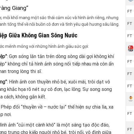
Tràng Giang”
FT
ơ, mỗi khổ mang một sắc thái cảm xúc và hình ảnh riêng, nhưng
FT
nh tổng thể về nỗi buồn cô đơn và tình yêu quê hương sâu lắng.
Điệp Giữa Không Gian Sông Nước
FT
ớc mênh mông với những hình ảnh giàu sức gợi:
iệp”
: Gợn sóng lăn tăn trên dòng sông dài gợi không khí
FT
điệp” không chỉ tả hình ảnh sóng nối tiếp nhau mà còn ẩn
n trong lòng thi sĩ.
FT
ong”
: Hình ảnh con thuyền nhỏ bé, xuôi mái, trôi dạt vô
FT
g khắc họa rõ nét sự cô đơn, lạc lõng. Sự song song
a cách, không gắn kết.
: Phép đối “thuyền về – nước lại” thể hiện sự chia lìa, xa
FT
p nơi.
Hình ảnh “củi một cành khô” là một sáng tạo độc đáo,
FT
ng trưng cho kiếp người nhỏ bé, trôi nổi, vô định giữa