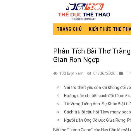
Skip
to
content
TRANG CHỦ
KIẾN THỨC THỂ TH
Phân Tích Bài Thơ Tràng
Gian Rợn Ngợp
103 lượt xem
01/06/2026
Ti
Vai trò thiết yếu của khí khổng đối v
Hướng dẫn chi tiết cách đổi từ cm³ 
Từ Vựng Tiếng Anh: Sự Khác Biệt Gi
Cách trả lời câu hỏi “How many peopl
Người Đàn Ông Cô Độc Giữa Rừng: P
Bài thơ “Tràng Giang” của Huy Cận là một 