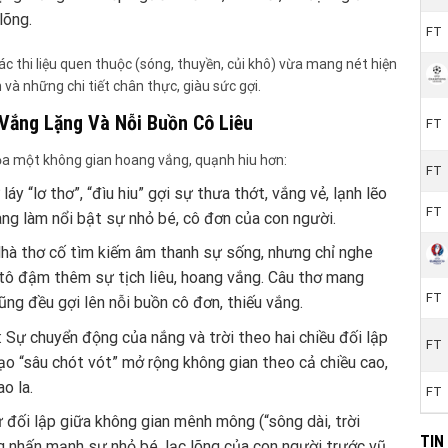
lõng.
FT
c thi liệu quen thuộc (sóng, thuyền, củi khô) vừa mang nét hiện
nh và những chi tiết chân thực, giàu sức gợi.
 Vắng Lặng Và Nỗi Buồn Cô Liêu
FT
ọa một không gian hoang vắng, quạnh hiu hơn:
FT
 láy “lơ thơ”, “đìu hiu” gợi sự thưa thớt, vắng vẻ, lạnh lẽo
FT
ng làm nổi bật sự nhỏ bé, cô đơn của con người.
Nhà thơ cố tìm kiếm âm thanh sự sống, nhưng chỉ nghe
 tô đậm thêm sự tịch liêu, hoang vắng. Câu thơ mang
FT
ũng đều gợi lên nỗi buồn cô đơn, thiếu vắng.
: Sự chuyển động của nắng và trời theo hai chiều đối lập
FT
tạo “sâu chót vót” mở rộng không gian theo cả chiều cao,
o la.
FT
ự đối lập giữa không gian mênh mông (“sông dài, trời
TIN
àng nhấn mạnh sự nhỏ bé, lạc lõng của con người trước vũ