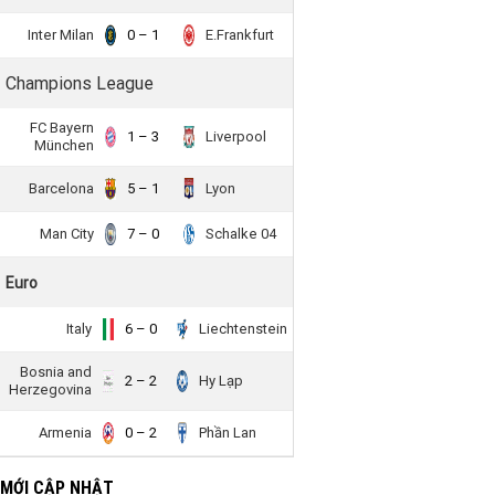
Inter Milan
0 – 1
E.Frankfurt
Champions League
FC Bayern
1 – 3
Liverpool
München
Barcelona
5 – 1
Lyon
Man City
7 – 0
Schalke 04
Euro
Italy
6 – 0
Liechtenstein
Bosnia and
2 – 2
Hy Lạp
Herzegovina
Armenia
0 – 2
Phần Lan
 MỚI CẬP NHẬT