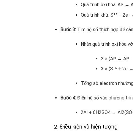
Quá trình oxi hóa: Al⁰ → 
Quá trình khử: S⁺⁶ + 2e 
Bước 3:
Tìm hệ số thích hợp để cân
Nhân quá trình oxi hóa với
2 × (Al⁰ → Al³⁺
3 × (S⁺⁶ + 2e →
Tổng số electron nhường l
Bước 4:
Điền hệ số vào phương trìn
2Al + 6H2SO4 → Al2(SO
2. Điều kiện và hiện tượng