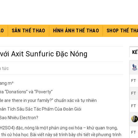
AO
SÂN THỂ THAO
HÌNH ẢNH THỂ THAO
SHOP THỂ TH
KÊ
với Axit Sunfuric Đặc Nóng
n tức
FT
sang m³
ữa “Donations” và “Poverty”
FT
e are there in your family?” chuẩn xác và tự nhiên
FT
hân Tích Sâu Sắc Tác Phẩm Của Đoàn Giỏi
Bao Nhiêu Electron?
(H2SO4) đặc, nóng là một phản ứng oxi hóa – khử quan trọng,
FT
thi cử hóa học. Bài viết này sẽ trình bày chi tiết về phương trình