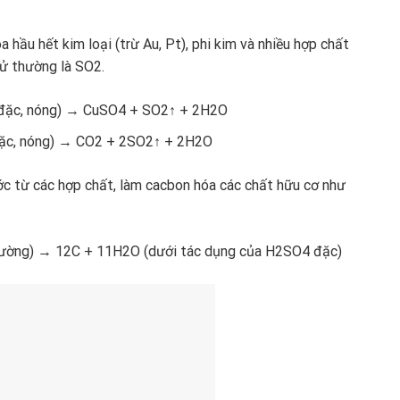
a hầu hết kim loại (trừ Au, Pt), phi kim và nhiều hợp chất
ử thường là SO2.
đặc, nóng) → CuSO4 + SO2↑ + 2H2O
ặc, nóng) → CO2 + 2SO2↑ + 2H2O
 từ các hợp chất, làm cacbon hóa các chất hữu cơ như
ờng) → 12C + 11H2O (dưới tác dụng của H2SO4 đặc)