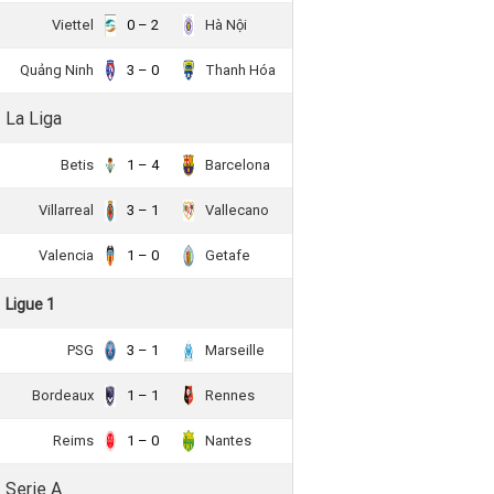
Viettel
0 – 2
Hà Nội
Quảng Ninh
3 – 0
Thanh Hóa
La Liga
Betis
1 – 4
Barcelona
Villarreal
3 – 1
Vallecano
Valencia
1 – 0
Getafe
Ligue 1
PSG
3 – 1
Marseille
Bordeaux
1 – 1
Rennes
Reims
1 – 0
Nantes
Serie A