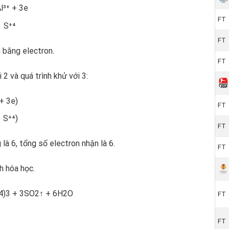
Al³⁺ + 3e
FT
→ S⁺⁴
FT
 bằng electron.
FT
 2 và quá trình khử với 3:
 + 3e)
FT
 S⁺⁴)
FT
à 6, tổng số electron nhận là 6.
FT
h hóa học.
4)3 + 3SO2↑ + 6H2O
FT
FT