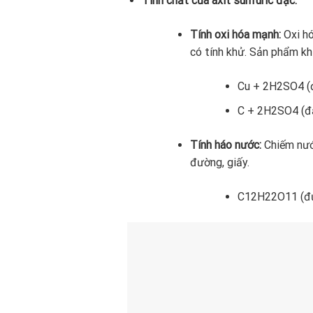
Tính chất của axit sunfuric đặc:
Tính oxi hóa mạnh:
Oxi hó
có tính khử. Sản phẩm kh
Cu + 2H2SO4 (
C + 2H2SO4 (đ
Tính háo nước:
Chiếm nước
đường, giấy.
C12H22O11 (đư