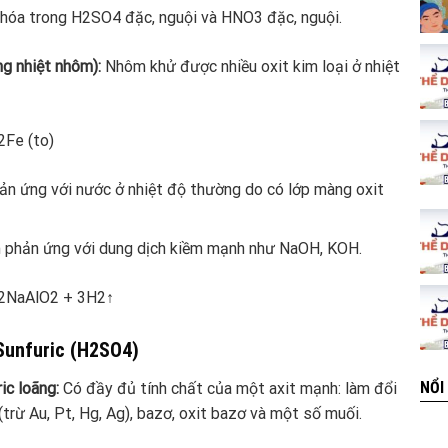
hóa trong H2SO4 đặc, nguội và HNO3 đặc, nguội.
ng nhiệt nhôm):
Nhôm khử được nhiều oxit kim loại ở nhiệt
Fe (to)
 ứng với nước ở nhiệt độ thường do có lớp màng oxit
phản ứng với dung dịch kiềm mạnh như NaOH, KOH.
2NaAlO2 + 3H2↑
 Sunfuric (H2SO4)
NỔI
ic loãng:
Có đầy đủ tính chất của một axit mạnh: làm đổi
(trừ Au, Pt, Hg, Ag), bazơ, oxit bazơ và một số muối.