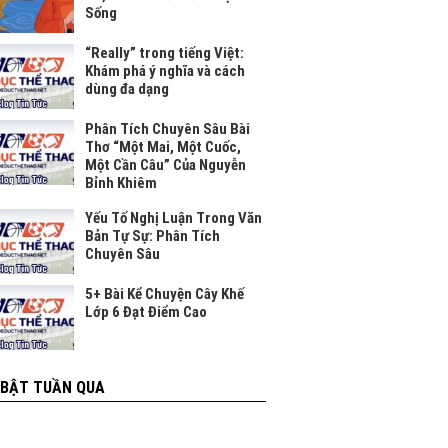
Sống
“Really” trong tiếng Việt:
Khám phá ý nghĩa và cách
dùng đa dạng
Phân Tích Chuyên Sâu Bài
Thơ “Một Mai, Một Cuốc,
Một Cần Câu” Của Nguyễn
Bỉnh Khiêm
Yếu Tố Nghị Luận Trong Văn
Bản Tự Sự: Phân Tích
Chuyên Sâu
5+ Bài Kể Chuyện Cây Khế
Lớp 6 Đạt Điểm Cao
 BẬT TUẦN QUA