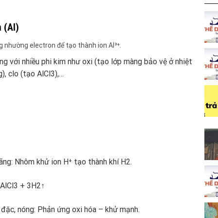
 (Al)
g nhường electron để tạo thành ion Al³⁺.
 với nhiều phi kim như oxi (tạo lớp màng bảo vệ ở nhiệt
, clo (tạo AlCl3),…
ãng: Nhôm khử ion H⁺ tạo thành khí H2.
2AlCl3 + 3H2↑
đặc, nóng: Phản ứng oxi hóa – khử mạnh.