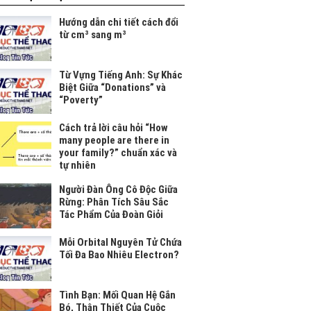
Hướng dẫn chi tiết cách đổi
từ cm³ sang m³
Từ Vựng Tiếng Anh: Sự Khác
Biệt Giữa “Donations” và
“Poverty”
Cách trả lời câu hỏi “How
many people are there in
your family?” chuẩn xác và
tự nhiên
Người Đàn Ông Cô Độc Giữa
Rừng: Phân Tích Sâu Sắc
Tác Phẩm Của Đoàn Giỏi
Mỗi Orbital Nguyên Tử Chứa
Tối Đa Bao Nhiêu Electron?
Tình Bạn: Mối Quan Hệ Gắn
Bó, Thân Thiết Của Cuộc