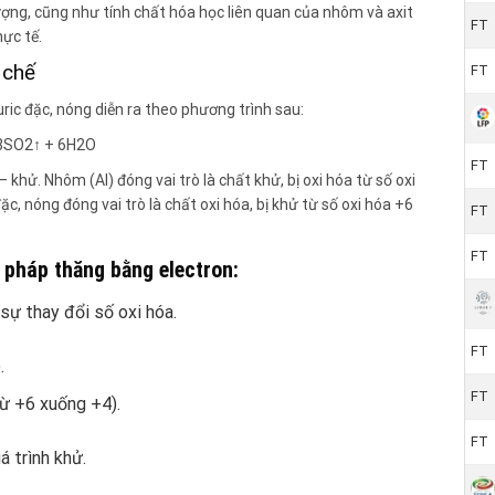
tượng, cũng như tính chất hóa học liên quan của nhôm và axit
FT
ực tế.
 chế
FT
ic đặc, nóng diễn ra theo phương trình sau:
 3SO2↑ + 6H2O
FT
 khử. Nhôm (Al) đóng vai trò là chất khử, bị oxi hóa từ số oxi
c, nóng đóng vai trò là chất oxi hóa, bị khử từ số oxi hóa +6
FT
FT
pháp thăng bằng electron:
sự thay đổi số oxi hóa.
FT
.
FT
ừ +6 xuống +4).
FT
á trình khử.