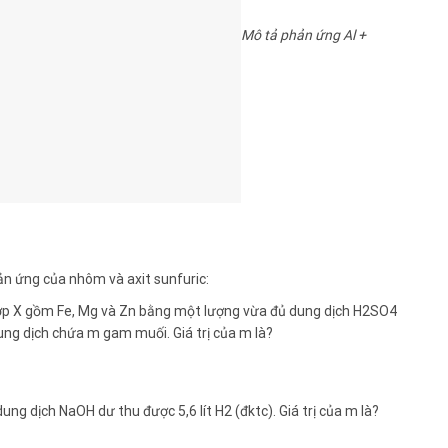
Mô tả phản ứng Al +
ản ứng của nhôm và axit sunfuric:
p X gồm Fe, Mg và Zn bằng một lượng vừa đủ dung dịch H2SO4
 dung dịch chứa m gam muối. Giá trị của m là?
g dịch NaOH dư thu được 5,6 lít H2 (đktc). Giá trị của m là?