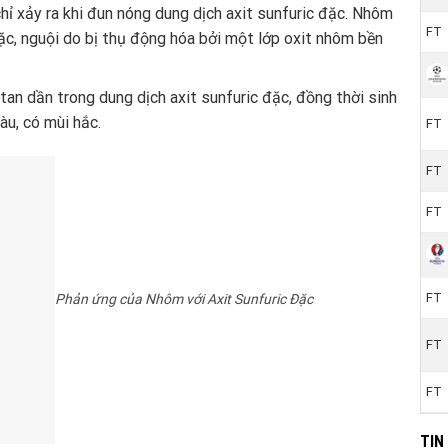
ỉ xảy ra khi đun nóng dung dịch axit sunfuric đặc. Nhôm
FT
ặc, nguội do bị thụ động hóa bởi một lớp oxit nhôm bền
an dần trong dung dịch axit sunfuric đặc, đồng thời sinh
àu, có mùi hắc.
FT
FT
FT
FT
Phản ứng của Nhôm với Axit Sunfuric Đặc
FT
FT
TIN