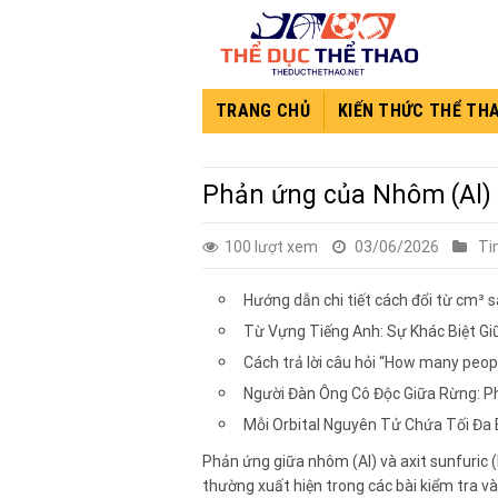
Skip
to
content
TRANG CHỦ
KIẾN THỨC THỂ TH
Phản ứng của Nhôm (Al) 
100 lượt xem
03/06/2026
Ti
Hướng dẫn chi tiết cách đổi từ cm³ 
Từ Vựng Tiếng Anh: Sự Khác Biệt Gi
Cách trả lời câu hỏi “How many peopl
Người Đàn Ông Cô Độc Giữa Rừng: P
Mỗi Orbital Nguyên Tử Chứa Tối Đa 
Phản ứng giữa nhôm (Al) và axit sunfuric 
thường xuất hiện trong các bài kiểm tra và 