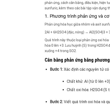
phản ứng, cách cân bằng, điều kiện, hiện 
sunfuric, kèm theo các bài tập vận dụng th
1. Phương trình phản ứng và cơ
Phản ứng hóa học giữa nhôm và axit sunfur
2Al + 6H2SO4 (đặc, nóng) → Al2(SO4)3 +
Quá trình này thuộc loại phản ứng oxi hóa –
hóa 0 lên +3. Lưu huỳnh (S) trong H2SO4 đặ
xuống +4 trong SO2.
Cân bằng phản ứng bằng phương 
Bước 1:
Xác định các nguyên tử có 
Chất khử: Al (từ 0 lên +3)
Chất oxi hóa: H2SO4 (S t
Bước 2:
Viết quá trình oxi hóa và qu