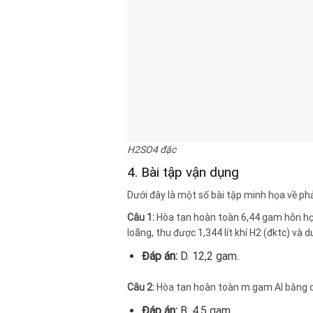
H2SO4 đặc
4. Bài tập vận dụng
Dưới đây là một số bài tập minh họa về ph
Câu 1:
Hòa tan hoàn toàn 6,44 gam hỗn hợ
loãng, thu được 1,344 lít khí H2 (đktc) và
Đáp án:
D. 12,2 gam.
Câu 2:
Hòa tan hoàn toàn m gam Al bằng dun
Đáp án:
B. 4,5 gam.