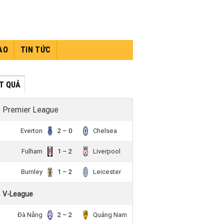
AO
TIN TỨC
́T QUẢ
Premier League
Everton
2 – 0
Chelsea
Fulham
1 – 2
Liverpool
Burnley
1 – 2
Leicester
V-League
Đà Nẵng
2 – 2
Quảng Nam