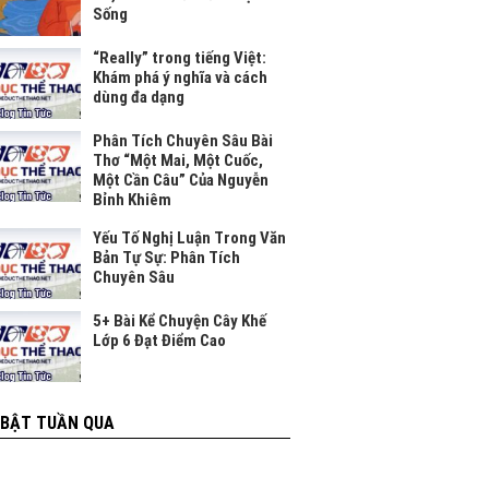
Sống
“Really” trong tiếng Việt:
Khám phá ý nghĩa và cách
dùng đa dạng
Phân Tích Chuyên Sâu Bài
Thơ “Một Mai, Một Cuốc,
Một Cần Câu” Của Nguyễn
Bỉnh Khiêm
Yếu Tố Nghị Luận Trong Văn
Bản Tự Sự: Phân Tích
Chuyên Sâu
5+ Bài Kể Chuyện Cây Khế
Lớp 6 Đạt Điểm Cao
 BẬT TUẦN QUA