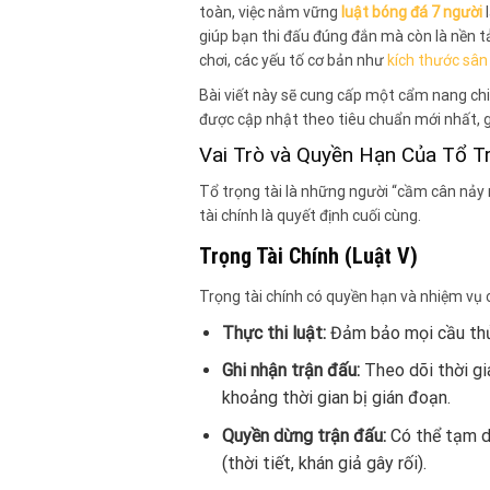
toàn, việc nắm vững
luật bóng đá 7 người
l
giúp bạn thi đấu đúng đắn mà còn là nền tả
chơi, các yếu tố cơ bản như
kích thước sân
Bài viết này sẽ cung cấp một cẩm nang chi 
được cập nhật theo tiêu chuẩn mới nhất, g
Vai Trò và Quyền Hạn Của Tổ T
Tổ trọng tài là những người “cầm cân nảy 
tài chính là quyết định cuối cùng.
Trọng Tài Chính (Luật V)
Trọng tài chính có quyền hạn và nhiệm vụ 
Thực thi luật:
Đảm bảo mọi cầu thủ 
Ghi nhận trận đấu:
Theo dõi thời gia
khoảng thời gian bị gián đoạn.
Quyền dừng trận đấu:
Có thể tạm d
(thời tiết, khán giả gây rối).