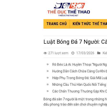
Skip
to
content
TRANG CHỦ
KIẾN THỨC THỂ TH
Luật Bóng Đá 7 Người: 
271 lượt xem
17/03/2026
Ki
Rô Béo Là Ai: Huyền Thoại “Người Ng
Hướng Dẫn Cách Chữa Căng Cơ Khi 
Hiệp Phụ Trong Bóng Đá: Giải Mã L
Những Cầu Thủ Hàn Quốc Nổi Tiếng 
Các Chấn Thương Thường Gặp Khi C
Bóng đá sân 7 người là một trong những hì
đấu phong trào đến sân chơi chuyên nghiệ