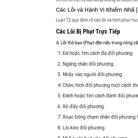
Các Lỗi và Hành Vi Khiếm Nhã (
Luật 12 quy định rõ các lỗi và hình phạt tư
Các Lỗi Bị Phạt Trực Tiếp
A. Lỗi thô bạo (Phạt đền nếu trong vòng c
Đá hoặc tìm cách đá đối phương.
Ngáng chân đối phương.
Nhảy vào người đối phương.
Chèn, hích đối phương một cách th
Đánh hoặc tìm cách đánh đối phươ
Xô đẩy đối phương.
Xoạc bóng chạm chân đối phương t
Lôi kéo đối phương.