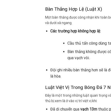
Bàn Thắng Hợp Lệ (Luật X)
Một bàn thắng được công nhận khi toàn bộ
và dưới xà ngang.
Các trường hợp không hợp lệ:
Cầu thủ tấn công dùng ta
Bàn thắng không được côn
qua vạch vôi.
Đội ghi nhiều bàn thắng hơn sẽ là đ
là hòa.
Luật Việt Vị Trong Bóng Đá 7 N
Đây là một trong những luật quan trọng và
thủ bị xem là ở vào vị trí việt vị khi:
Đã di chuyển qua
vạch 13m
thuộc p