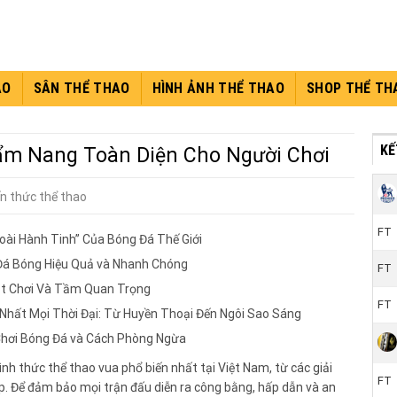
AO
SÂN THỂ THAO
HÌNH ẢNH THỂ THAO
SHOP THỂ TH
KÊ
Cẩm Nang Toàn Diện Cho Người Chơi
ến thức thể thao
FT
oài Hành Tinh” Của Bóng Đá Thế Giới
Đá Bóng Hiệu Quả và Nhanh Chóng
FT
uật Chơi Và Tầm Quan Trọng
FT
Nhất Mọi Thời Đại: Từ Huyền Thoại Đến Ngôi Sao Sáng
hơi Bóng Đá và Cách Phòng Ngừa
nh thức thể thao vua phổ biến nhất tại Việt Nam, từ các giải
FT
p. Để đảm bảo mọi trận đấu diễn ra công bằng, hấp dẫn và an