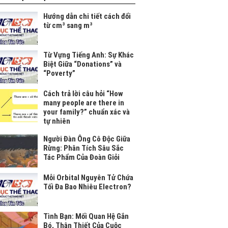
Hướng dẫn chi tiết cách đổi
từ cm³ sang m³
Từ Vựng Tiếng Anh: Sự Khác
Biệt Giữa “Donations” và
“Poverty”
Cách trả lời câu hỏi “How
many people are there in
your family?” chuẩn xác và
tự nhiên
Người Đàn Ông Cô Độc Giữa
Rừng: Phân Tích Sâu Sắc
Tác Phẩm Của Đoàn Giỏi
Mỗi Orbital Nguyên Tử Chứa
Tối Đa Bao Nhiêu Electron?
Tình Bạn: Mối Quan Hệ Gắn
Bó, Thân Thiết Của Cuộc