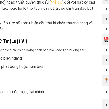
ng) hoặc truất quyền thi đấu (
thẻ đỏ
) đối với bất kỳ cầu
 lực, hoặc lời lẽ thô tục, ngay cả trước khi trận đấu bắt
FT
FT
 lập tức nếu phát hiện cầu thủ bị chấn thương nặng và
óc.
FT
ứ Tư (Luật VI)
FT
trợ trọng tài chính bằng cách báo hiệu các tình huống sau:
c biên ngang.
FT
 phát bóng hoặc ném biên.
FT
an sát của trọng tài chính.
FT
FT