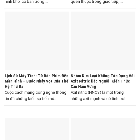
hình khối cơ bản trong ...
quen thuộc trong giao tiếp, ...
Lịch Sử Máy Tính: Từ Bàn Phím Đến
Nhóm Kim Loại Không Tác Dụng Với
Màn Hình – Bước Nhảy Vọt Của Thế
Axit Nitric Đặc Nguội: Kiến Thức
Hệ Thứ Ba
Cần Nắm Vững
Cuộc cách mạng công nghệ thông
Axit nitric (HNO3) là một trong
tin đã chứng kiến sự tiến hóa ...
những axit mạnh và có tính oxi ...