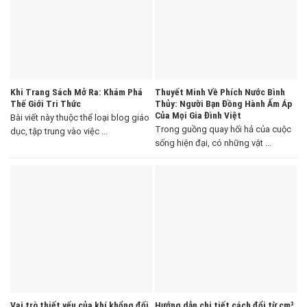
Khi Trang Sách Mở Ra: Khám Phá
Thuyết Minh Về Phích Nước Bình
Thế Giới Tri Thức
Thủy: Người Bạn Đồng Hành Ấm Áp
Của Mọi Gia Đình Việt
Bài viết này thuộc thể loại blog giáo
Trong guồng quay hối hả của cuộc
dục, tập trung vào việc ...
sống hiện đại, có những vật ...
Vai trò thiết yếu của khí khổng đối
Hướng dẫn chi tiết cách đổi từ cm³