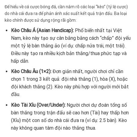
Để hiểu về cá cược bóng đá, cần nắm rõ các loại “kèo” (tỷ lệ cược)
do nhà cái đưa ra để phản ánh xác suất kết quả trận đấu. Ba loại
kèo chính được sử dụng rộng rãi gồm:
Kèo Châu Á (Asian Handicap):
Phổ biến nhất tại Việt
Nam, kèo này tạo sự cân bằng bằng cách “chấp” đội yếu
một tỷ lệ bàn thắng ảo (ví dụ: chấp nửa trái, một trái).
Điều này tạo ra nhiều kịch bản thắng/thua phức tạp và
hấp dẫn.
Kèo Châu Âu (1×2):
Đơn giản nhất, người chơi chỉ cần
chọn 1 trong 3 kết quả: đội nhà thắng (1), hòa (X), hoặc
đội khách thắng (2). Kèo này phù hợp với người mới bắt
đầu.
Kèo Tài Xỉu (Over/Under):
Người chơi dự đoán tổng số
bàn thắng trong trận đấu sẽ cao hơn (Tài) hay thấp hơn
(Xỉu) một con số do nhà cái đưa ra (ví dụ: 2.5 bàn). Kèo
này không quan tâm đội nào thắng thua.