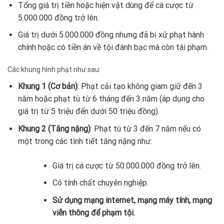
Tổng giá trị tiền hoặc hiện vật dùng để cá cược từ
5.000.000 đồng trở lên.
Giá trị dưới 5.000.000 đồng nhưng đã bị xử phạt hành
chính hoặc có tiền án về tội đánh bạc mà còn tái phạm.
Các khung hình phạt như sau:
Khung 1 (Cơ bản)
: Phạt cải tạo không giam giữ đến 3
năm hoặc phạt tù từ 6 tháng đến 3 năm (áp dụng cho
giá trị từ 5 triệu đến dưới 50 triệu đồng).
Khung 2 (Tăng nặng)
: Phạt tù từ 3 đến 7 năm nếu có
một trong các tình tiết tăng nặng như:
Giá trị cá cược từ 50.000.000 đồng trở lên.
Có tính chất chuyên nghiệp.
Sử dụng mạng internet, mạng máy tính, mạng
viễn thông để phạm tội.