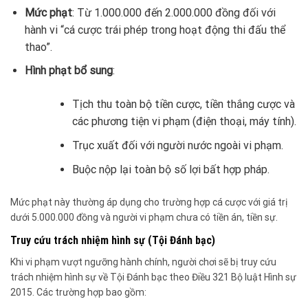
Mức phạt
: Từ 1.000.000 đến 2.000.000 đồng đối với
hành vi “cá cược trái phép trong hoạt động thi đấu thể
thao”.
Hình phạt bổ sung
:
Tịch thu toàn bộ tiền cược, tiền thắng cược và
các phương tiện vi phạm (điện thoại, máy tính).
Trục xuất đối với người nước ngoài vi phạm.
Buộc nộp lại toàn bộ số lợi bất hợp pháp.
Mức phạt này thường áp dụng cho trường hợp cá cược với giá trị
dưới 5.000.000 đồng và người vi phạm chưa có tiền án, tiền sự.
Truy cứu trách nhiệm hình sự (Tội Đánh bạc)
Khi vi phạm vượt ngưỡng hành chính, người chơi sẽ bị truy cứu
trách nhiệm hình sự về Tội Đánh bạc theo Điều 321 Bộ luật Hình sự
2015. Các trường hợp bao gồm: