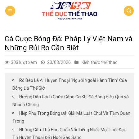
Skip
to
content
Cá Cược Bóng Đá: Pháp Lý Việt Nam và
Những Rủi Ro Cần Biết
303 lượt xem
20/03/2026
Kiến thức thể thao
Rô Béo Là Ai: Huyền Thoại “Người Ngoài Hành Tinh” Của
Bóng Đá Thế Giới
Hướng Dẫn Cách Chữa Căng Cơ Khi Đá Bóng Hiệu Quả và
Nhanh Chóng
Hiệp Phụ Trong Bóng Đá: Giải Mã Luật Chơi Và Tầm Quan
Trọng
Những Cầu Thủ Hàn Quốc Nổi Tiếng Nhất Mọi Thời Đại:
Từ Huyền Thoại Đến Ngôi Sao Sáng