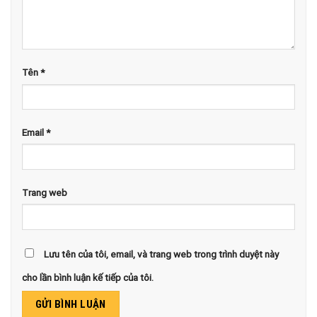
Tên
*
Email
*
Trang web
Lưu tên của tôi, email, và trang web trong trình duyệt này
cho lần bình luận kế tiếp của tôi.