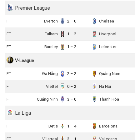
Premier League
FT
Everton
2 – 0
Chelsea
FT
Fulham
1 – 2
Liverpool
FT
Burnley
1 – 2
Leicester
V-League
FT
Đà Nẵng
2 – 2
Quảng Nam
FT
Viettel
0 – 2
Hà Nội
FT
Quảng Ninh
3 – 0
Thanh Hóa
La Liga
FT
Betis
1 – 4
Barcelona
FT
Villarreal
3 – 1
Vallecano