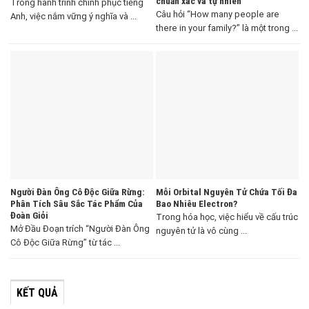
chuẩn xác và tự nhiên
Trong hành trình chinh phục tiếng
Câu hỏi “How many people are
Anh, việc nắm vững ý nghĩa và ...
there in your family?” là một trong ...
Người Đàn Ông Cô Độc Giữa Rừng:
Mỗi Orbital Nguyên Tử Chứa Tối Đa
Phân Tích Sâu Sắc Tác Phẩm Của
Bao Nhiêu Electron?
Đoàn Giỏi
Trong hóa học, việc hiểu về cấu trúc
Mở Đầu Đoạn trích “Người Đàn Ông
nguyên tử là vô cùng ...
Cô Độc Giữa Rừng” từ tác ...
KẾT QUẢ