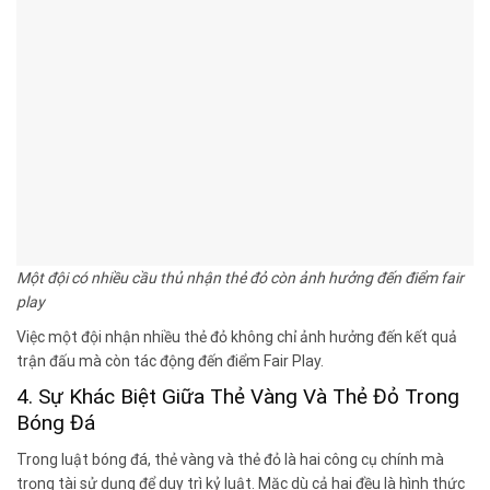
Một đội có nhiều cầu thủ nhận thẻ đỏ còn ảnh hưởng đến điểm fair
play
Việc một đội nhận nhiều thẻ đỏ không chỉ ảnh hưởng đến kết quả
trận đấu mà còn tác động đến điểm Fair Play.
4. Sự Khác Biệt Giữa Thẻ Vàng Và Thẻ Đỏ Trong
Bóng Đá
Trong luật bóng đá, thẻ vàng và thẻ đỏ là hai công cụ chính mà
trọng tài sử dụng để duy trì kỷ luật. Mặc dù cả hai đều là hình thức