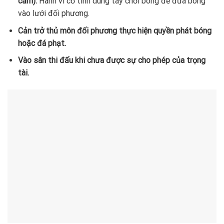
cấm):
Hành vi cố tình dùng tay chơi bóng để đưa bóng
vào lưới đối phương.
Cản trở thủ môn đối phương thực hiện quyền phát bóng
hoặc đá phạt.
Vào sân thi đấu khi chưa được sự cho phép của trọng
tài.