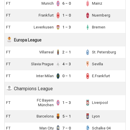
FT
Munich
6 – 0
Mainz
FT
Frankfurt
1 – 0
Nuernberg
FT
Leverkusen
1 – 3
Bremen
Europa League
FT
Villarreal
2 – 1
St. Petersburg
FT
Slavia Prague
4 – 3
Sevilla
FT
Inter Milan
0 – 1
E.Frankfurt
Champions League
FC Bayern
FT
1 – 3
Liverpool
München
FT
Barcelona
5 – 1
Lyon
FT
Man City
7 – 0
Schalke 04