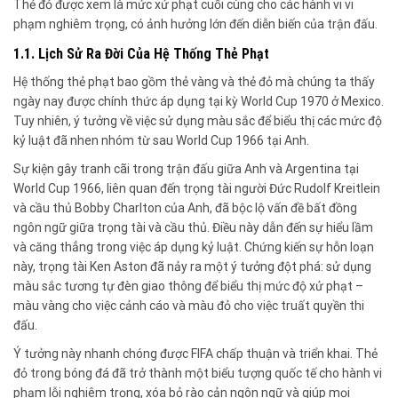
Thẻ đỏ được xem là mức xử phạt cuối cùng cho các hành vi vi
phạm nghiêm trọng, có ảnh hưởng lớn đến diễn biến của trận đấu.
1.1. Lịch Sử Ra Đời Của Hệ Thống Thẻ Phạt
Hệ thống thẻ phạt bao gồm thẻ vàng và thẻ đỏ mà chúng ta thấy
ngày nay được chính thức áp dụng tại kỳ World Cup 1970 ở Mexico.
Tuy nhiên, ý tưởng về việc sử dụng màu sắc để biểu thị các mức độ
kỷ luật đã nhen nhóm từ sau World Cup 1966 tại Anh.
Sự kiện gây tranh cãi trong trận đấu giữa Anh và Argentina tại
World Cup 1966, liên quan đến trọng tài người Đức Rudolf Kreitlein
và cầu thủ Bobby Charlton của Anh, đã bộc lộ vấn đề bất đồng
ngôn ngữ giữa trọng tài và cầu thủ. Điều này dẫn đến sự hiểu lầm
và căng thẳng trong việc áp dụng kỷ luật. Chứng kiến sự hỗn loạn
này, trọng tài Ken Aston đã nảy ra một ý tưởng đột phá: sử dụng
màu sắc tương tự đèn giao thông để biểu thị mức độ xử phạt –
màu vàng cho việc cảnh cáo và màu đỏ cho việc truất quyền thi
đấu.
Ý tưởng này nhanh chóng được FIFA chấp thuận và triển khai. Thẻ
đỏ trong bóng đá đã trở thành một biểu tượng quốc tế cho hành vi
phạm lỗi nghiêm trọng, xóa bỏ rào cản ngôn ngữ và giúp mọi