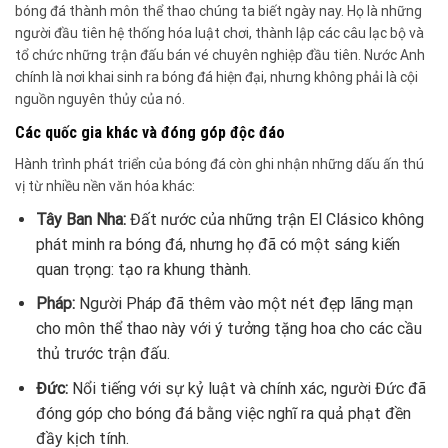
bóng đá thành môn thể thao chúng ta biết ngày nay. Họ là những
người đầu tiên hệ thống hóa luật chơi, thành lập các câu lạc bộ và
tổ chức những trận đấu bán vé chuyên nghiệp đầu tiên. Nước Anh
chính là nơi khai sinh ra bóng đá hiện đại, nhưng không phải là cội
nguồn nguyên thủy của nó.
Các quốc gia khác và đóng góp độc đáo
Hành trình phát triển của bóng đá còn ghi nhận những dấu ấn thú
vị từ nhiều nền văn hóa khác:
Tây Ban Nha:
Đất nước của những trận El Clásico không
phát minh ra bóng đá, nhưng họ đã có một sáng kiến
quan trọng: tạo ra khung thành.
Pháp:
Người Pháp đã thêm vào một nét đẹp lãng mạn
cho môn thể thao này với ý tưởng tặng hoa cho các cầu
thủ trước trận đấu.
Đức:
Nổi tiếng với sự kỷ luật và chính xác, người Đức đã
đóng góp cho bóng đá bằng việc nghĩ ra quả phạt đền
đầy kịch tính.