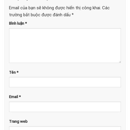
Email của bạn sẽ không được hiển thị công khai.
Các
trường bắt buộc được đánh dấu
*
Bình luận
*
Tên
*
Email
*
Trang web