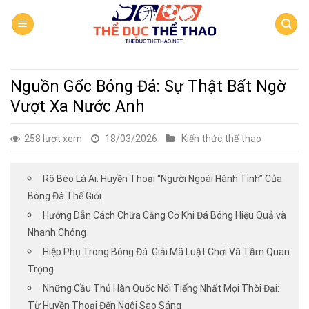
Skip
to
content
Nguồn Gốc Bóng Đá: Sự Thật Bất Ngờ
Vượt Xa Nước Anh
258 lượt xem
18/03/2026
Kiến thức thể thao
Rô Béo Là Ai: Huyền Thoại “Người Ngoài Hành Tinh” Của
Bóng Đá Thế Giới
Hướng Dẫn Cách Chữa Căng Cơ Khi Đá Bóng Hiệu Quả và
Nhanh Chóng
Hiệp Phụ Trong Bóng Đá: Giải Mã Luật Chơi Và Tầm Quan
Trọng
Những Cầu Thủ Hàn Quốc Nổi Tiếng Nhất Mọi Thời Đại:
Từ Huyền Thoại Đến Ngôi Sao Sáng