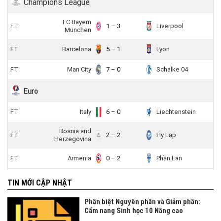
Champions League
FC Bayern
FT
1 – 3
Liverpool
München
FT
Barcelona
5 – 1
Lyon
FT
Man City
7 – 0
Schalke 04
Euro
FT
Italy
6 – 0
Liechtenstein
Bosnia and
FT
2 – 2
Hy Lạp
Herzegovina
FT
Armenia
0 – 2
Phần Lan
TIN MỚI CẬP NHẬT
Phân biệt Nguyên phân và Giảm phân:
Cẩm nang Sinh học 10 Nâng cao