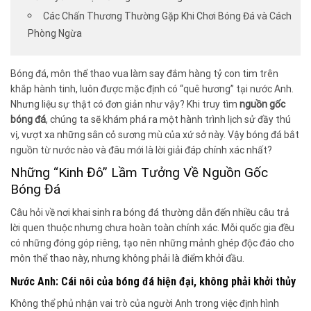
Các Chấn Thương Thường Gặp Khi Chơi Bóng Đá và Cách
Phòng Ngừa
Bóng đá, môn thể thao vua làm say đắm hàng tỷ con tim trên
khắp hành tinh, luôn được mặc định có “quê hương” tại nước Anh.
Nhưng liệu sự thật có đơn giản như vậy? Khi truy tìm
nguồn gốc
bóng đá
, chúng ta sẽ khám phá ra một hành trình lịch sử đầy thú
vị, vượt xa những sân cỏ sương mù của xứ sở này. Vậy bóng đá bắt
nguồn từ nước nào và đâu mới là lời giải đáp chính xác nhất?
Những “Kinh Đô” Lầm Tưởng Về Nguồn Gốc
Bóng Đá
Câu hỏi về nơi khai sinh ra bóng đá thường dẫn đến nhiều câu trả
lời quen thuộc nhưng chưa hoàn toàn chính xác. Mỗi quốc gia đều
có những đóng góp riêng, tạo nên những mảnh ghép độc đáo cho
môn thể thao này, nhưng không phải là điểm khởi đầu.
Nước Anh: Cái nôi của bóng đá hiện đại, không phải khởi thủy
Không thể phủ nhận vai trò của người Anh trong việc định hình