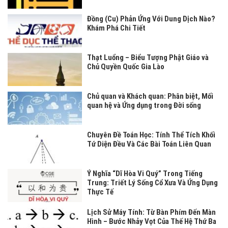
Đồng (Cu) Phản Ứng Với Dung Dịch Nào?
Khám Phá Chi Tiết
Thạt Luổng – Biểu Tượng Phật Giáo và
Chủ Quyền Quốc Gia Lào
Chủ quan và Khách quan: Phân biệt, Mối
quan hệ và Ứng dụng trong Đời sống
Chuyên Đề Toán Học: Tính Thể Tích Khối
Tứ Diện Đều Và Các Bài Toán Liên Quan
Ý Nghĩa “Dĩ Hòa Vi Quý” Trong Tiếng
Trung: Triết Lý Sống Cổ Xưa Và Ứng Dụng
Thực Tế
Lịch Sử Máy Tính: Từ Bàn Phím Đến Màn
Hình – Bước Nhảy Vọt Của Thế Hệ Thứ Ba