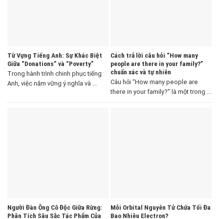
Từ Vựng Tiếng Anh: Sự Khác Biệt
Cách trả lời câu hỏi “How many
Giữa “Donations” và “Poverty”
people are there in your family?”
chuẩn xác và tự nhiên
Trong hành trình chinh phục tiếng
Câu hỏi “How many people are
Anh, việc nắm vững ý nghĩa và ...
there in your family?” là một trong ...
Người Đàn Ông Cô Độc Giữa Rừng:
Mỗi Orbital Nguyên Tử Chứa Tối Đa
Phân Tích Sâu Sắc Tác Phẩm Của
Bao Nhiêu Electron?