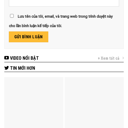
Lưu tên của tôi, email, và trang web trong trình duyệt này
cho lần bình luận kế tiếp của tôi.
VIDEO NỔI BẬT
+ Xem tất cả
TIN MỚI HƠN