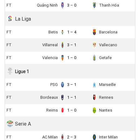
FT
Quảng Ninh
3 – 0
Thanh Hóa
La Liga
FT
Betis
1 – 4
Barcelona
FT
Villarreal
3 – 1
Vallecano
FT
Valencia
1 – 0
Getafe
Ligue 1
FT
PSG
3 – 1
Marseille
FT
Bordeaux
1 – 1
Rennes
FT
Reims
1 – 0
Nantes
Serie A
FT
AC Milan
2 – 3
Inter Milan