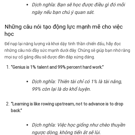
Dịch nghĩa: Bạn sẽ học được điều gì đó mỗi
ngày nếu bạn chú ý quan sát.
Những câu nói tạo động lực mạnh mẽ cho việc
học
Để nạp lại năng lượng và khơi dậy tinh thần chiến đấu, hãy đọc
những câu nói đầy sức mạnh dưới đây. Chúng sẽ giúp bạn nhớ rằng
mọi sự cố gắng đều sẽ được đền đáp xứng đáng.
“Genius is 1% talent and 99% percent hard work.”
Dịch nghĩa: Thiên tài chỉ có 1% là tài năng,
99% còn lại là do khổ luyện.
“Learning is like rowing upstream, not to advance is to drop
back.”
Dịch nghĩa: Việc học giống như chèo thuyền
ngược dòng, không tiến ắt sẽ lùi.