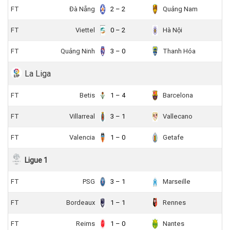
FT
Đà Nẵng
2 – 2
Quảng Nam
FT
Viettel
0 – 2
Hà Nội
FT
Quảng Ninh
3 – 0
Thanh Hóa
La Liga
FT
Betis
1 – 4
Barcelona
FT
Villarreal
3 – 1
Vallecano
FT
Valencia
1 – 0
Getafe
Ligue 1
FT
PSG
3 – 1
Marseille
FT
Bordeaux
1 – 1
Rennes
FT
Reims
1 – 0
Nantes