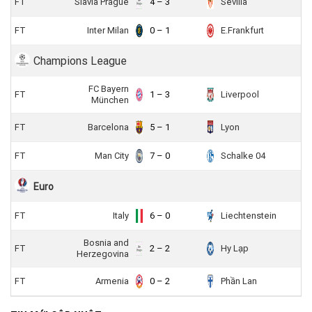
FT
Slavia Prague
4 – 3
Sevilla
FT
Inter Milan
0 – 1
E.Frankfurt
Champions League
FC Bayern
FT
1 – 3
Liverpool
München
FT
Barcelona
5 – 1
Lyon
FT
Man City
7 – 0
Schalke 04
Euro
FT
Italy
6 – 0
Liechtenstein
Bosnia and
FT
2 – 2
Hy Lạp
Herzegovina
FT
Armenia
0 – 2
Phần Lan