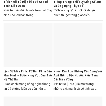
Tích Khối Tứ Diện Đều Và Các Bài
Tiếng Trung: Triết Lý Sống Cổ Xưa
Toán Liên Quan
Và Ứng Dụng Thực Tế
Khối tứ diện đều là một trong những
“Dĩ hòa vi quý” là một lời khuyên
hình khối cơ bản trong ...
quen thuộc trong giao tiếp, ...
Lịch Sử Máy Tính: Từ Bàn Phím Đến
Nhóm Kim Loại Không Tác Dụng Với
Màn Hình – Bước Nhảy Vọt Của Thế
Axit Nitric Đặc Nguội: Kiến Thức
Hệ Thứ Ba
Cần Nắm Vững
Cuộc cách mạng công nghệ thông
Axit nitric (HNO3) là một trong
tin đã chứng kiến sự tiến hóa ...
những axit mạnh và có tính oxi ...