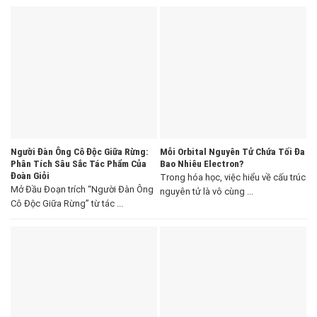
Người Đàn Ông Cô Độc Giữa Rừng:
Mỗi Orbital Nguyên Tử Chứa Tối Đa
Phân Tích Sâu Sắc Tác Phẩm Của
Bao Nhiêu Electron?
Đoàn Giỏi
Trong hóa học, việc hiểu về cấu trúc
Mở Đầu Đoạn trích “Người Đàn Ông
nguyên tử là vô cùng ...
Cô Độc Giữa Rừng” từ tác ...