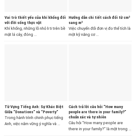
Vai trò thiết yếu của khí khổng đối
Hướng dẫn chi tiết cách đổi từ cm³
với đời sống thực vật
sang m³
Khí khổng, những lỗ nhỏ li ti trên bề
Việc chuyển đổi đơn vị đo thể tích là
mặt lá cây, đóng ...
một kỹ năng cơ ...
Từ Vựng Tiếng Anh: Sự Khác Biệt
Cách trả lời câu hỏi “How many
Giữa “Donations” và “Poverty”
people are there in your family?”
chuẩn xác và tự nhiên
Trong hành trình chinh phục tiếng
Câu hỏi “How many people are
Anh, việc nắm vững ý nghĩa và ...
there in your family?” là một trong ...