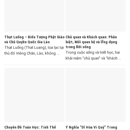
Thạt Luổng – Biểu Tượng Phật Giáo
Chủ quan và Khách quan: Phân
và Chủ Quyền Quốc Gia Lào
biệt, Mối quan hệ và Ứng dụng
trong Đời sống
Thạt Luổng (That Luang), tọa lạc tại
Trong cuộc sống và triết học, hai
thủ đô Viêng Chăn, Lào, không ...
khái niệm “chủ quan” và “khách ...
Chuyên Đề Toán Học: Tính Thể
Ý Nghĩa “Dĩ Hòa Vi Quý” Trong