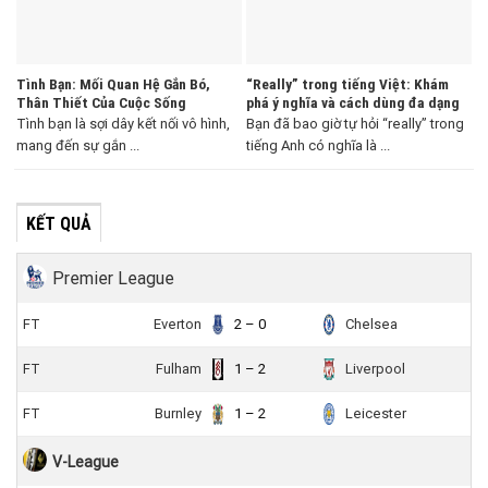
Tình Bạn: Mối Quan Hệ Gắn Bó,
“Really” trong tiếng Việt: Khám
Thân Thiết Của Cuộc Sống
phá ý nghĩa và cách dùng đa dạng
Tình bạn là sợi dây kết nối vô hình,
Bạn đã bao giờ tự hỏi “really” trong
mang đến sự gắn ...
tiếng Anh có nghĩa là ...
KẾT QUẢ
Premier League
FT
Everton
2 – 0
Chelsea
FT
Fulham
1 – 2
Liverpool
FT
Burnley
1 – 2
Leicester
V-League