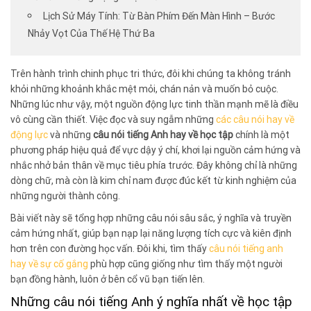
Lịch Sử Máy Tính: Từ Bàn Phím Đến Màn Hình – Bước
Nhảy Vọt Của Thế Hệ Thứ Ba
Trên hành trình chinh phục tri thức, đôi khi chúng ta không tránh
khỏi những khoảnh khắc mệt mỏi, chán nản và muốn bỏ cuộc.
Những lúc như vậy, một nguồn động lực tinh thần mạnh mẽ là điều
vô cùng cần thiết. Việc đọc và suy ngẫm những
các câu nói hay về
động lực
và những
câu nói tiếng Anh hay về học tập
chính là một
phương pháp hiệu quả để vực dậy ý chí, khơi lại nguồn cảm hứng và
nhắc nhở bản thân về mục tiêu phía trước. Đây không chỉ là những
dòng chữ, mà còn là kim chỉ nam được đúc kết từ kinh nghiệm của
những người thành công.
Bài viết này sẽ tổng hợp những câu nói sâu sắc, ý nghĩa và truyền
cảm hứng nhất, giúp bạn nạp lại năng lượng tích cực và kiên định
hơn trên con đường học vấn. Đôi khi, tìm thấy
câu nói tiếng anh
hay về sự cố gắng
phù hợp cũng giống như tìm thấy một người
bạn đồng hành, luôn ở bên cổ vũ bạn tiến lên.
Những câu nói tiếng Anh ý nghĩa nhất về học tập