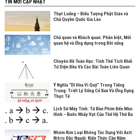
TIN MỚI CẬP NHẬT
Thạt Luổng – Biểu Tượng Phật Giáo và
Chủ Quyền Quốc Gia Lào
Chủ quan và Khách quan: Phân biệt, Mối
quan hệ và Ứng dụng trong Đời sống
Chuyên Đề Toán Học: Tính Thể Tích Khối
Tứ Diện Đều Và Các Bài Toán Liên Quan
Ý Nghĩa “Dĩ Hòa Vi Quý” Trong Tiếng
Trung: Triết Lý Sống Cổ Xưa Và Ứng Dụng
Thực Tế
Lịch Sử Máy Tính: Từ Bàn Phím Đến Màn
Hình – Bước Nhảy Vọt Của Thế Hệ Thứ Ba
Nhóm Kim Loại Không Tác Dụng Với Axit
Nitric Đặc Nguội: Kiến Thức Cần Nắm