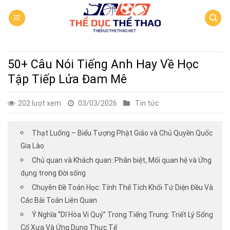
Skip
to
content
50+ Câu Nói Tiếng Anh Hay Về Học
Tập Tiếp Lửa Đam Mê
202 lượt xem
03/03/2026
Tin tức
Thạt Luổng – Biểu Tượng Phật Giáo và Chủ Quyền Quốc
Gia Lào
Chủ quan và Khách quan: Phân biệt, Mối quan hệ và Ứng
dụng trong Đời sống
Chuyên Đề Toán Học: Tính Thể Tích Khối Tứ Diện Đều Và
Các Bài Toán Liên Quan
Ý Nghĩa “Dĩ Hòa Vi Quý” Trong Tiếng Trung: Triết Lý Sống
Cổ Xưa Và Ứng Dụng Thực Tế