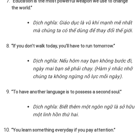
“Education is the most powerful weapon we use to change
the world.”
Dịch nghĩa: Giáo dục là vũ khí mạnh mẽ nhất
mà chúng ta có thể dùng để thay đổi thế giới.
“If you don’t walk today, you’ll have to run tomorrow.”
Dịch nghĩa: Nếu hôm nay bạn không bước đi,
ngày mai bạn sẽ phải chạy. (Hàm ý nhắc nhở
chúng ta không ngừng nỗ lực mỗi ngày).
“To have another language is to possess a second soul.”
Dịch nghĩa: Biết thêm một ngôn ngữ là sở hữu
một linh hồn thứ hai.
“You learn something everyday if you pay attention.”