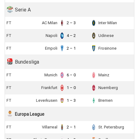
Serie A
FT
AC Milan
2 – 3
Inter Milan
FT
Napoli
4 – 2
Udinese
FT
Empoli
2 – 1
Frosinone
Bundesliga
FT
Munich
6 – 0
Mainz
FT
Frankfurt
1 – 0
Nuernberg
FT
Leverkusen
1 – 3
Bremen
Europa League
FT
Villarreal
2 – 1
St. Petersburg