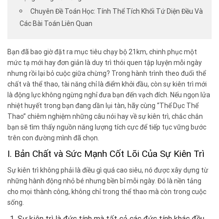
Chuyên Đề Toán Học: Tính Thể Tích Khối Tứ Diện Đều Và
Các Bài Toán Liên Quan
Bạn đã bao giờ đặt ra mục tiêu chạy bộ 21km, chinh phục một
mức tạ mới hay đơn giản là duy trì thói quen tập luyện mỗi ngày
nhưng rồi lại bỏ cuộc giữa chừng? Trong hành trình theo đuổi thể
chất và thể thao, tài năng chỉ là điểm khởi đầu, còn sự kiên trì mới
là động lực không ngừng nghỉ đưa bạn đến vạch đích. Nếu ngọn lửa
nhiệt huyết trong bạn đang dần lụi tàn, hãy cùng “Thể Dục Thể
Thao” chiêm nghiệm những câu nói hay về sự kiên trì, chắc chắn
bạn sẽ tìm thấy nguồn năng lượng tích cực để tiếp tục vững bước
trên con đường mình đã chọn.
I. Bản Chất và Sức Mạnh Cốt Lõi Của Sự Kiên Trì
Sự kiên trì không phải là điều gì quá cao siêu, nó được xây dựng từ
những hành động nhỏ bé nhưng bền bỉ mỗi ngày. Đó là nền tảng
cho mọi thành công, không chỉ trong thể thao mà còn trong cuộc
sống.
Sự kiên trì là đức tính mà tất cả các đức tính khác đều