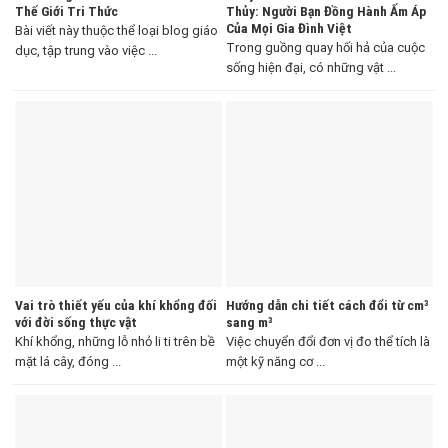
Thế Giới Tri Thức
Thủy: Người Bạn Đồng Hành Ấm Áp
Của Mọi Gia Đình Việt
Bài viết này thuộc thể loại blog giáo
Trong guồng quay hối hả của cuộc
dục, tập trung vào việc ...
sống hiện đại, có những vật ...
Vai trò thiết yếu của khí khổng đối
Hướng dẫn chi tiết cách đổi từ cm³
với đời sống thực vật
sang m³
Khí khổng, những lỗ nhỏ li ti trên bề
Việc chuyển đổi đơn vị đo thể tích là
mặt lá cây, đóng ...
một kỹ năng cơ ...