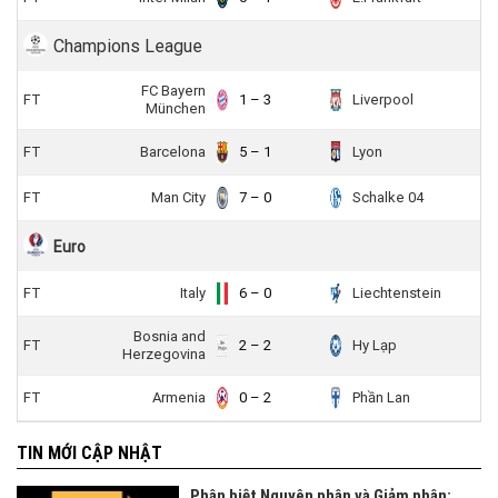
Champions League
FC Bayern
FT
1 – 3
Liverpool
München
FT
Barcelona
5 – 1
Lyon
FT
Man City
7 – 0
Schalke 04
Euro
FT
Italy
6 – 0
Liechtenstein
Bosnia and
FT
2 – 2
Hy Lạp
Herzegovina
FT
Armenia
0 – 2
Phần Lan
TIN MỚI CẬP NHẬT
Phân biệt Nguyên phân và Giảm phân: