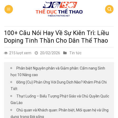
Skip
to
content
100+ Câu Nói Hay Về Sự Kiên Trì: Liều
Doping Tinh Thần Cho Dân Thể Thao
215 lượt xem
20/02/2026
Tin tức
Phân biệt Nguyên phân và Giảm phân: Cẩm nang Sinh
học 10 Nâng cao
Đồng (Cu) Phản Ứng Với Dung Dịch Nào? Khám Phá Chi
Tiết
Thạt Luổng – Biểu Tượng Phật Giáo và Chủ Quyền Quốc
Gia Lào
Chủ quan và Khách quan: Phân biệt, Mối quan hệ và Ứng
dụng trong Đời sống