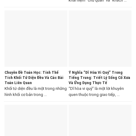
khái niệm “chủ quan” và “khách ...
Chuyên Đề Toán Học: Tính Thể
Ý Nghĩa “Dĩ Hòa Vi Quý” Trong
Tích Khối Tứ Diện Đều Và Các Bài
Tiếng Trung: Triết Lý Sống Cổ Xưa
Toán Liên Quan
Và Ứng Dụng Thực Tế
Khối tứ diện đều là một trong những
“Dĩ hòa vi quý” là một lời khuyên
hình khối cơ bản trong ...
quen thuộc trong giao tiếp, ...