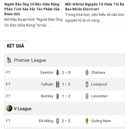
Người Đàn Ông Cô Độc Giữa Rừng:
Mỗi Orbital Nguyên Tử Chứa Tối Đa
Phân Tích Sâu Sắc Tác Phẩm Của
Bao Nhiêu Electron?
Đoàn Giỏi
Trong hóa học, việc hiểu về cấu trúc
Mở Đầu Đoạn trích “Người Đàn Ông
nguyên tử là vô cùng ...
Cô Độc Giữa Rừng” từ tác ...
KẾT QUẢ
Premier League
FT
Everton
2 – 0
Chelsea
FT
Fulham
1 – 2
Liverpool
FT
Burnley
1 – 2
Leicester
V-League
FT
Đà Nẵng
2 – 2
Quảng Nam