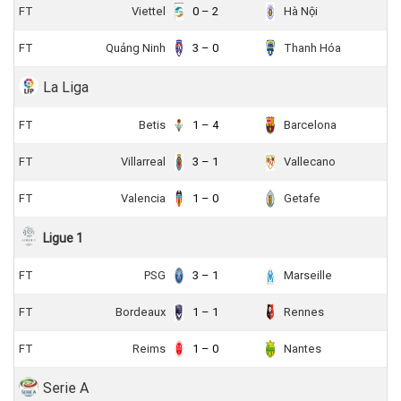
FT
Viettel
0 – 2
Hà Nội
FT
Quảng Ninh
3 – 0
Thanh Hóa
La Liga
FT
Betis
1 – 4
Barcelona
FT
Villarreal
3 – 1
Vallecano
FT
Valencia
1 – 0
Getafe
Ligue 1
FT
PSG
3 – 1
Marseille
FT
Bordeaux
1 – 1
Rennes
FT
Reims
1 – 0
Nantes
Serie A