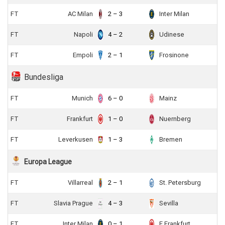
FT
AC Milan
2 – 3
Inter Milan
FT
Napoli
4 – 2
Udinese
FT
Empoli
2 – 1
Frosinone
Bundesliga
FT
Munich
6 – 0
Mainz
FT
Frankfurt
1 – 0
Nuernberg
FT
Leverkusen
1 – 3
Bremen
Europa League
FT
Villarreal
2 – 1
St. Petersburg
FT
Slavia Prague
4 – 3
Sevilla
FT
Inter Milan
0 – 1
E.Frankfurt