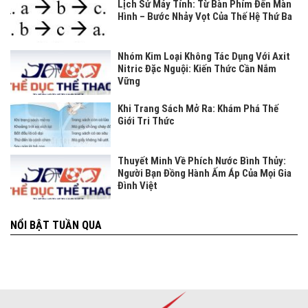
Lịch Sử Máy Tính: Từ Bàn Phím Đến Màn
Hình – Bước Nhảy Vọt Của Thế Hệ Thứ Ba
Nhóm Kim Loại Không Tác Dụng Với Axit
Nitric Đặc Nguội: Kiến Thức Cần Nắm
Vững
Khi Trang Sách Mở Ra: Khám Phá Thế
Giới Tri Thức
Thuyết Minh Về Phích Nước Bình Thủy:
Người Bạn Đồng Hành Ấm Áp Của Mọi Gia
Đình Việt
NỔI BẬT TUẦN QUA