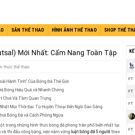
AO
SÂN THỂ THAO
HÌNH ẢNH THỂ THAO
SHOP THỂ TH
KÊ
utsal) Mới Nhất: Cẩm Nang Toàn Tập
ến thức thể thao
FT
oài Hành Tinh” Của Bóng Đá Thế Giới
Đá Bóng Hiệu Quả và Nhanh Chóng
FT
uật Chơi Và Tầm Quan Trọng
FT
Nhất Mọi Thời Đại: Từ Huyền Thoại Đến Ngôi Sao Sáng
hơi Bóng Đá và Cách Phòng Ngừa
 một trong những hình thức bóng đá phong trào phổ biến nhất tại
FT
g và thi đấu công bằng, việc nắm vững
luật bóng đá 5 người
theo