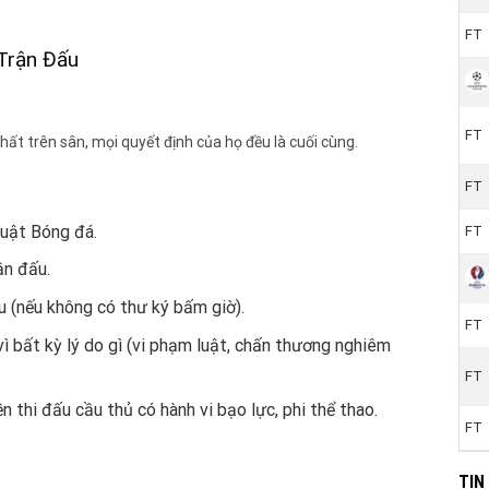
FT
 Trận Đấu
FT
nhất trên sân, mọi quyết định của họ đều là cuối cùng.
FT
uật Bóng đá.
FT
ận đấu.
u (nếu không có thư ký bấm giờ).
FT
ì bất kỳ lý do gì (vi phạm luật, chấn thương nghiêm
FT
 thi đấu cầu thủ có hành vi bạo lực, phi thể thao.
FT
TIN