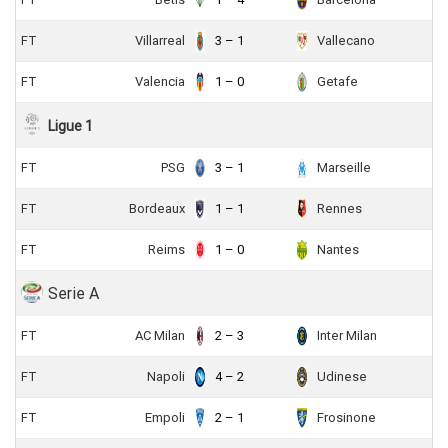
FT
Villarreal
3 – 1
Vallecano
FT
Valencia
1 – 0
Getafe
Ligue 1
FT
PSG
3 – 1
Marseille
FT
Bordeaux
1 – 1
Rennes
FT
Reims
1 – 0
Nantes
Serie A
FT
AC Milan
2 – 3
Inter Milan
FT
Napoli
4 – 2
Udinese
FT
Empoli
2 – 1
Frosinone