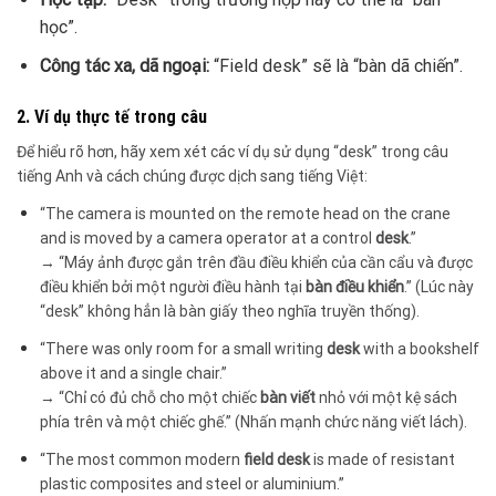
học”.
Công tác xa, dã ngoại:
“Field desk” sẽ là “bàn dã chiến”.
2. Ví dụ thực tế trong câu
Để hiểu rõ hơn, hãy xem xét các ví dụ sử dụng “desk” trong câu
tiếng Anh và cách chúng được dịch sang tiếng Việt:
“The camera is mounted on the remote head on the crane
and is moved by a camera operator at a control
desk
.”
→ “Máy ảnh được gắn trên đầu điều khiển của cần cẩu và được
điều khiển bởi một người điều hành tại
bàn điều khiển
.” (Lúc này
“desk” không hẳn là bàn giấy theo nghĩa truyền thống).
“There was only room for a small writing
desk
with a bookshelf
above it and a single chair.”
→ “Chỉ có đủ chỗ cho một chiếc
bàn viết
nhỏ với một kệ sách
phía trên và một chiếc ghế.” (Nhấn mạnh chức năng viết lách).
“The most common modern
field desk
is made of resistant
plastic composites and steel or aluminium.”