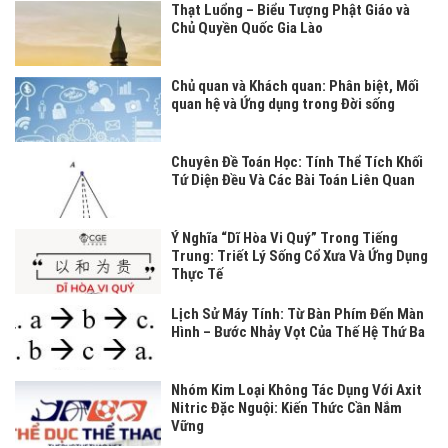
Thạt Luổng – Biểu Tượng Phật Giáo và
Chủ Quyền Quốc Gia Lào
Chủ quan và Khách quan: Phân biệt, Mối
quan hệ và Ứng dụng trong Đời sống
Chuyên Đề Toán Học: Tính Thể Tích Khối
Tứ Diện Đều Và Các Bài Toán Liên Quan
Ý Nghĩa “Dĩ Hòa Vi Quý” Trong Tiếng
Trung: Triết Lý Sống Cổ Xưa Và Ứng Dụng
Thực Tế
Lịch Sử Máy Tính: Từ Bàn Phím Đến Màn
Hình – Bước Nhảy Vọt Của Thế Hệ Thứ Ba
Nhóm Kim Loại Không Tác Dụng Với Axit
Nitric Đặc Nguội: Kiến Thức Cần Nắm
Vững