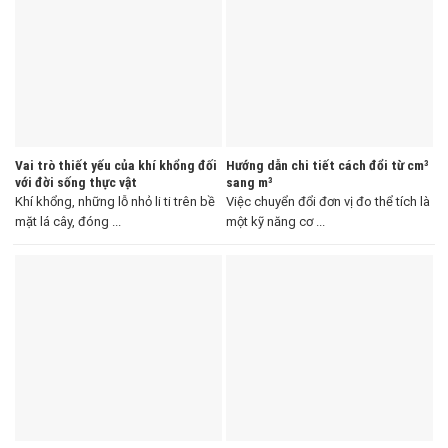
Vai trò thiết yếu của khí khổng đối
Hướng dẫn chi tiết cách đổi từ cm³
với đời sống thực vật
sang m³
Khí khổng, những lỗ nhỏ li ti trên bề
Việc chuyển đổi đơn vị đo thể tích là
mặt lá cây, đóng ...
một kỹ năng cơ ...