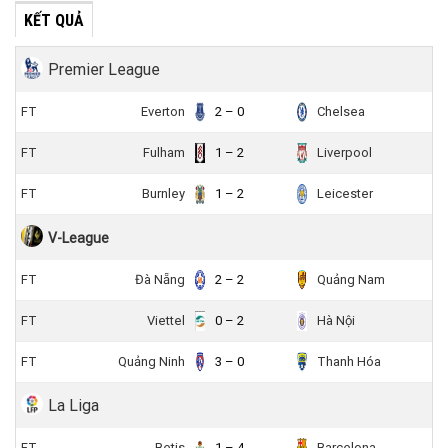
KẾT QUẢ
Premier League
FT
Everton
2 – 0
Chelsea
FT
Fulham
1 – 2
Liverpool
FT
Burnley
1 – 2
Leicester
V-League
FT
Đà Nẵng
2 – 2
Quảng Nam
FT
Viettel
0 – 2
Hà Nội
FT
Quảng Ninh
3 – 0
Thanh Hóa
La Liga
FT
Betis
1 – 4
Barcelona