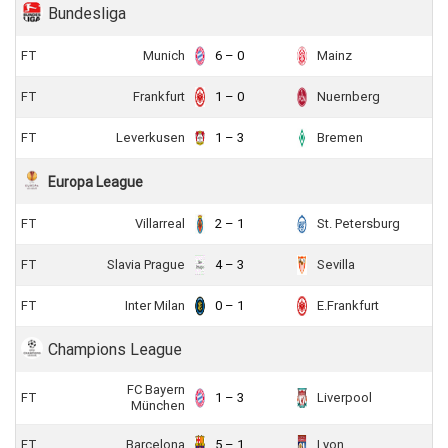
Bundesliga
FT
Munich
6 – 0
Mainz
FT
Frankfurt
1 – 0
Nuernberg
FT
Leverkusen
1 – 3
Bremen
Europa League
FT
Villarreal
2 – 1
St. Petersburg
FT
Slavia Prague
4 – 3
Sevilla
FT
Inter Milan
0 – 1
E.Frankfurt
Champions League
FC Bayern
FT
1 – 3
Liverpool
München
FT
Barcelona
5 – 1
Lyon