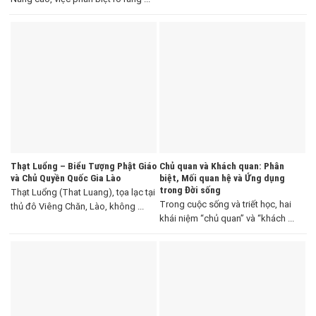
Thạt Luổng – Biểu Tượng Phật Giáo
Chủ quan và Khách quan: Phân
và Chủ Quyền Quốc Gia Lào
biệt, Mối quan hệ và Ứng dụng
trong Đời sống
Thạt Luổng (That Luang), tọa lạc tại
Trong cuộc sống và triết học, hai
thủ đô Viêng Chăn, Lào, không ...
khái niệm “chủ quan” và “khách ...