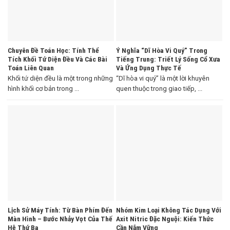
Chuyên Đề Toán Học: Tính Thể
Ý Nghĩa “Dĩ Hòa Vi Quý” Trong
Tích Khối Tứ Diện Đều Và Các Bài
Tiếng Trung: Triết Lý Sống Cổ Xưa
Toán Liên Quan
Và Ứng Dụng Thực Tế
Khối tứ diện đều là một trong những
“Dĩ hòa vi quý” là một lời khuyên
hình khối cơ bản trong ...
quen thuộc trong giao tiếp, ...
Lịch Sử Máy Tính: Từ Bàn Phím Đến
Nhóm Kim Loại Không Tác Dụng Với
Màn Hình – Bước Nhảy Vọt Của Thế
Axit Nitric Đặc Nguội: Kiến Thức
Hệ Thứ Ba
Cần Nắm Vững