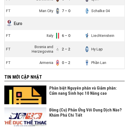
FT
Man City
7 – 0
Schalke 04
Euro
FT
Italy
6 – 0
Liechtenstein
Bosnia and
FT
2 – 2
Hy Lạp
Herzegovina
FT
Armenia
0 – 2
Phần Lan
TIN MỚI CẬP NHẬT
Phân biệt Nguyên phân và Giảm phân:
Cẩm nang Sinh học 10 Nâng cao
Đồng (Cu) Phản Ứng Với Dung Dịch Nào?
Khám Phá Chi Tiết