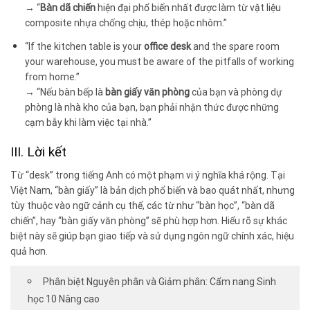
→ “
Bàn dã chiến
hiện đại phổ biến nhất được làm từ vật liệu
composite nhựa chống chịu, thép hoặc nhôm.”
“If the kitchen table is your
office desk
and the spare room
your warehouse, you must be aware of the pitfalls of working
from home.”
→ “Nếu bàn bếp là
bàn giấy văn phòng
của bạn và phòng dự
phòng là nhà kho của bạn, bạn phải nhận thức được những
cạm bẫy khi làm việc tại nhà.”
III. Lời kết
Từ “desk” trong tiếng Anh có một phạm vi ý nghĩa khá rộng. Tại
Việt Nam, “bàn giấy” là bản dịch phổ biến và bao quát nhất, nhưng
tùy thuộc vào ngữ cảnh cụ thể, các từ như “bàn học”, “bàn dã
chiến”, hay “bàn giấy văn phòng” sẽ phù hợp hơn. Hiểu rõ sự khác
biệt này sẽ giúp bạn giao tiếp và sử dụng ngôn ngữ chính xác, hiệu
quả hơn.
Phân biệt Nguyên phân và Giảm phân: Cẩm nang Sinh
học 10 Nâng cao