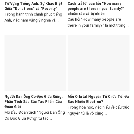
Từ Vựng Tiếng Anh: Sự Khác Biệt
Cách trả lời câu hỏi “How many
Giữa “Donations” và “Poverty”
people are there in your family?”
chuẩn xác và tự nhiên
Trong hành trình chinh phục tiếng
Câu hỏi “How many people are
Anh, việc nắm vững ý nghĩa và ...
there in your family?” là một trong ...
Người Đàn Ông Cô Độc Giữa Rừng:
Mỗi Orbital Nguyên Tử Chứa Tối Đa
Phân Tích Sâu Sắc Tác Phẩm Của
Bao Nhiêu Electron?
Đoàn Giỏi
Trong hóa học, việc hiểu về cấu trúc
Mở Đầu Đoạn trích “Người Đàn Ông
nguyên tử là vô cùng ...
Cô Độc Giữa Rừng” từ tác ...