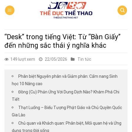
Skip
to
content
“Desk” trong tiếng Việt: Từ “Bàn Giấy”
đến những sắc thái ý nghĩa khác
149 lượt xem
22/05/2026
Tin tức
Phân biệt Nguyên phân và Giảm phân: Cẩm nang Sinh
học 10 Nâng cao
Đồng (Cu) Phản Ứng Với Dung Dịch Nào? Khám Phá Chi
Tiết
Thạt Luổng – Biểu Tượng Phật Giáo và Chủ Quyền Quốc
Gia Lào
Chủ quan và Khách quan: Phân biệt, Mối quan hệ và Ứng
dụng trong Đời sống