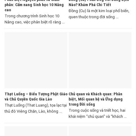
phân: Cẩm nang Sinh học 10 Nâng
Nào? Khám Phá Chi Tiết
cao
Đồng (Cu) là một kim loại phổ biến,
Trong chương trình Sinh học 10
quen thuộc trong đời sống ...
Nâng cao, việc phân biệt rõ ràng ...
Thạt Luổng – Biểu Tượng Phật Giáo
Chủ quan và Khách quan: Phân
và Chủ Quyền Quốc Gia Lào
biệt, Mối quan hệ và Ứng dụng
trong Đời sống
Thạt Luổng (That Luang), tọa lạc tại
Trong cuộc sống và triết học, hai
thủ đô Viêng Chăn, Lào, không ...
khái niệm “chủ quan” và “khách ...