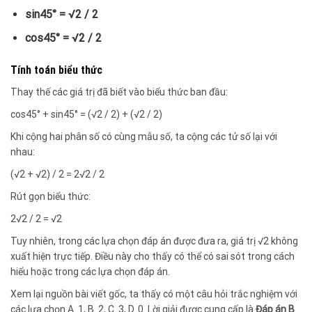
sin45° = √2 / 2
cos45° = √2 / 2
Tính toán biểu thức
Thay thế các giá trị đã biết vào biểu thức ban đầu:
cos45° + sin45° = (√2 / 2) + (√2 / 2)
Khi cộng hai phân số có cùng mẫu số, ta cộng các tử số lại với
nhau:
(√2 + √2) / 2 = 2√2 / 2
Rút gọn biểu thức:
2√2 / 2 = √2
Tuy nhiên, trong các lựa chọn đáp án được đưa ra, giá trị √2 không
xuất hiện trực tiếp. Điều này cho thấy có thể có sai sót trong cách
hiểu hoặc trong các lựa chọn đáp án.
Xem lại nguồn bài viết gốc, ta thấy có một câu hỏi trắc nghiệm với
các lựa chọn A. 1, B. 2, C. 3, D. 0. Lời giải được cung cấp là
Đáp án B
.