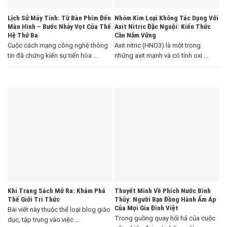
Lịch Sử Máy Tính: Từ Bàn Phím Đến
Nhóm Kim Loại Không Tác Dụng Với
Màn Hình – Bước Nhảy Vọt Của Thế
Axit Nitric Đặc Nguội: Kiến Thức
Hệ Thứ Ba
Cần Nắm Vững
Cuộc cách mạng công nghệ thông
Axit nitric (HNO3) là một trong
tin đã chứng kiến sự tiến hóa ...
những axit mạnh và có tính oxi ...
Khi Trang Sách Mở Ra: Khám Phá
Thuyết Minh Về Phích Nước Bình
Thế Giới Tri Thức
Thủy: Người Bạn Đồng Hành Ấm Áp
Của Mọi Gia Đình Việt
Bài viết này thuộc thể loại blog giáo
Trong guồng quay hối hả của cuộc
dục, tập trung vào việc ...