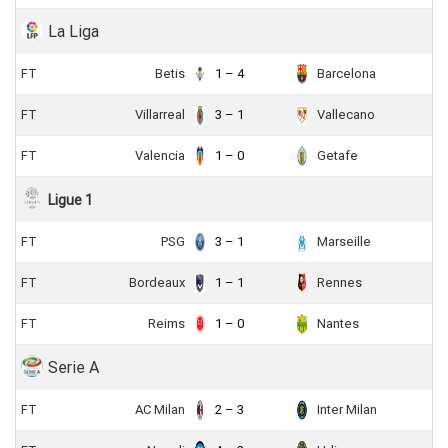
La Liga
FT
Betis
1 – 4
Barcelona
FT
Villarreal
3 – 1
Vallecano
FT
Valencia
1 – 0
Getafe
Ligue 1
FT
PSG
3 – 1
Marseille
FT
Bordeaux
1 – 1
Rennes
FT
Reims
1 – 0
Nantes
Serie A
FT
AC Milan
2 – 3
Inter Milan