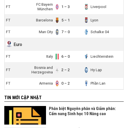
FC Bayern
FT
1 – 3
Liverpool
München
FT
Barcelona
5 – 1
Lyon
FT
Man City
7 – 0
Schalke 04
Euro
FT
Italy
6 – 0
Liechtenstein
Bosnia and
FT
2 – 2
Hy Lạp
Herzegovina
FT
Armenia
0 – 2
Phần Lan
TIN MỚI CẬP NHẬT
Phân biệt Nguyên phân và Giảm phân:
Cẩm nang Sinh học 10 Nâng cao