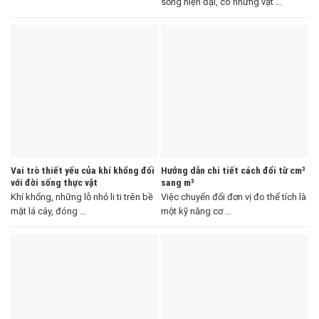
sống hiện đại, có những vật ...
Vai trò thiết yếu của khí khổng đối
Hướng dẫn chi tiết cách đổi từ cm³
với đời sống thực vật
sang m³
Khí khổng, những lỗ nhỏ li ti trên bề
Việc chuyển đổi đơn vị đo thể tích là
mặt lá cây, đóng ...
một kỹ năng cơ ...