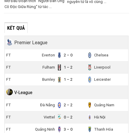
Mở Đầu Đoạn trích “Người Đàn Ông
nguyên tử là vô cùng ...
Cô Độc Giữa Rừng” từ tác ...
KẾT QUẢ
Premier League
FT
Everton
2 – 0
Chelsea
FT
Fulham
1 – 2
Liverpool
FT
Burnley
1 – 2
Leicester
V-League
FT
Đà Nẵng
2 – 2
Quảng Nam
FT
Viettel
0 – 2
Hà Nội
FT
Quảng Ninh
3 – 0
Thanh Hóa