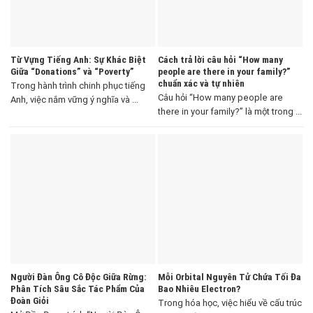
Từ Vựng Tiếng Anh: Sự Khác Biệt
Cách trả lời câu hỏi “How many
Giữa “Donations” và “Poverty”
people are there in your family?”
chuẩn xác và tự nhiên
Trong hành trình chinh phục tiếng
Câu hỏi “How many people are
Anh, việc nắm vững ý nghĩa và ...
there in your family?” là một trong ...
Người Đàn Ông Cô Độc Giữa Rừng:
Mỗi Orbital Nguyên Tử Chứa Tối Đa
Phân Tích Sâu Sắc Tác Phẩm Của
Bao Nhiêu Electron?
Đoàn Giỏi
Trong hóa học, việc hiểu về cấu trúc