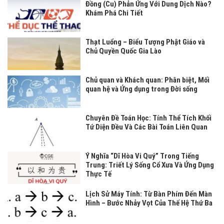
Đồng (Cu) Phản Ứng Với Dung Dịch Nào?
Khám Phá Chi Tiết
Thạt Luổng – Biểu Tượng Phật Giáo và
Chủ Quyền Quốc Gia Lào
Chủ quan và Khách quan: Phân biệt, Mối
quan hệ và Ứng dụng trong Đời sống
Chuyên Đề Toán Học: Tính Thể Tích Khối
Tứ Diện Đều Và Các Bài Toán Liên Quan
Ý Nghĩa “Dĩ Hòa Vi Quý” Trong Tiếng
Trung: Triết Lý Sống Cổ Xưa Và Ứng Dụng
Thực Tế
Lịch Sử Máy Tính: Từ Bàn Phím Đến Màn
Hình – Bước Nhảy Vọt Của Thế Hệ Thứ Ba