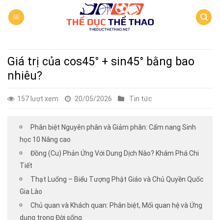
Skip
to
content
Giá trị của cos45° + sin45° bằng bao
nhiêu?
157 lượt xem
20/05/2026
Tin tức
Phân biệt Nguyên phân và Giảm phân: Cẩm nang Sinh
học 10 Nâng cao
Đồng (Cu) Phản Ứng Với Dung Dịch Nào? Khám Phá Chi
Tiết
Thạt Luổng – Biểu Tượng Phật Giáo và Chủ Quyền Quốc
Gia Lào
Chủ quan và Khách quan: Phân biệt, Mối quan hệ và Ứng
dụng trong Đời sống