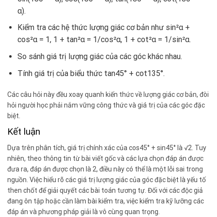
α).
Kiểm tra các hệ thức lượng giác cơ bản như sin²α +
cos²α = 1, 1 + tan²α = 1/cos²α, 1 + cot²α = 1/sin²α.
So sánh giá trị lượng giác của các góc khác nhau.
Tính giá trị của biểu thức tan45° + cot135°.
Các câu hỏi này đều xoay quanh kiến thức về lượng giác cơ bản, đòi
hỏi người học phải nắm vững công thức và giá trị của các góc đặc
biệt.
Kết luận
Dựa trên phân tích, giá trị chính xác của cos45° + sin45° là √2. Tuy
nhiên, theo thông tin từ bài viết gốc và các lựa chọn đáp án được
đưa ra, đáp án được chọn là 2, điều này có thể là một lỗi sai trong
nguồn. Việc hiểu rõ các giá trị lượng giác của góc đặc biệt là yếu tố
then chốt để giải quyết các bài toán tương tự. Đối với các độc giả
đang ôn tập hoặc cần làm bài kiểm tra, việc kiểm tra kỹ lưỡng các
đáp án và phương pháp giải là vô cùng quan trọng.