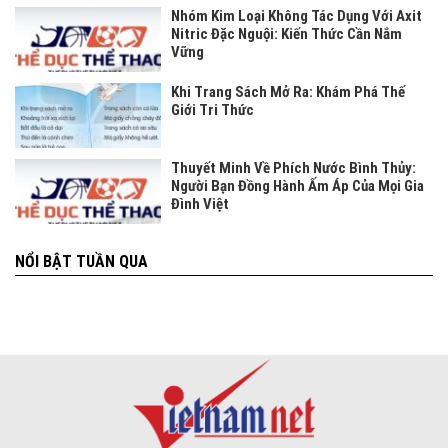
Nhóm Kim Loại Không Tác Dụng Với Axit
Nitric Đặc Nguội: Kiến Thức Cần Nắm
Vững
Khi Trang Sách Mở Ra: Khám Phá Thế
Giới Tri Thức
Thuyết Minh Về Phích Nước Bình Thủy:
Người Bạn Đồng Hành Ấm Áp Của Mọi Gia
Đình Việt
NỔI BẬT TUẦN QUA