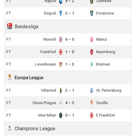
FT
Napoli
4 – 2
Udinese
FT
Empoli
2 – 1
Frosinone
Bundesliga
FT
Munich
6 – 0
Mainz
FT
Frankfurt
1 – 0
Nuernberg
FT
Leverkusen
1 – 3
Bremen
Europa League
FT
Villarreal
2 – 1
St. Petersburg
FT
Slavia Prague
4 – 3
Sevilla
FT
Inter Milan
0 – 1
E.Frankfurt
Champions League