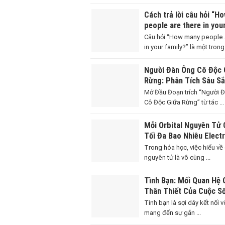
Cách trả lời câu hỏi “H
people are there in you
family?” chuẩn xác và t
Câu hỏi “How many people 
in your family?” là một trong 
Người Đàn Ông Cô Độc 
Rừng: Phân Tích Sâu S
Phẩm Của Đoàn Giỏi
Mở Đầu Đoạn trích “Người 
Cô Độc Giữa Rừng” từ tác ...
Mỗi Orbital Nguyên Tử
Tối Đa Bao Nhiêu Elect
Trong hóa học, việc hiểu về 
nguyên tử là vô cùng ...
Tình Bạn: Mối Quan Hệ 
Thân Thiết Của Cuộc S
Tình bạn là sợi dây kết nối v
mang đến sự gắn ...