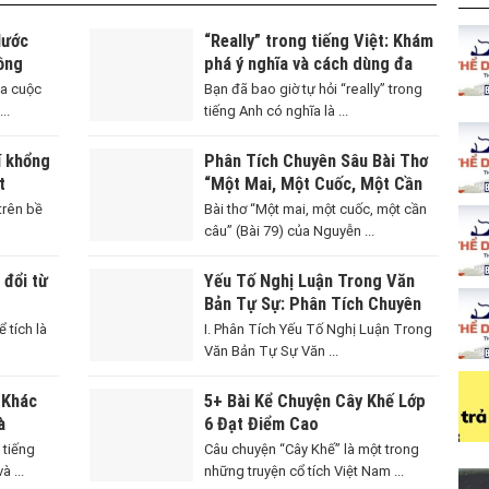
Nước
“Really” trong tiếng Việt: Khám
ồng
phá ý nghĩa và cách dùng đa
a Đình
dạng
ủa cuộc
Bạn đã bao giờ tự hỏi “really” trong
..
tiếng Anh có nghĩa là ...
í khổng
Phân Tích Chuyên Sâu Bài Thơ
t
“Một Mai, Một Cuốc, Một Cần
Câu” Của Nguyễn Bỉnh Khiêm
 trên bề
Bài thơ “Một mai, một cuốc, một cần
câu” (Bài 79) của Nguyễn ...
 đổi từ
Yếu Tố Nghị Luận Trong Văn
Bản Tự Sự: Phân Tích Chuyên
Sâu
 tích là
I. Phân Tích Yếu Tố Nghị Luận Trong
Văn Bản Tự Sự Văn ...
 Khác
5+ Bài Kể Chuyện Cây Khế Lớp
à
6 Đạt Điểm Cao
 tiếng
Câu chuyện “Cây Khế” là một trong
 ...
những truyện cổ tích Việt Nam ...