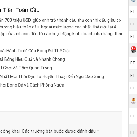
m Tiền Toàn Cầu
FT
sản
780 triệu USD
, giúp anh trở thành cầu thủ còn thi đấu giàu có
FT
hương hiệu toàn cầu. Ngoài mức lương cao nhất thế giới tại Al
hập của anh còn đến từ các hoạt động kinh doanh nhà hàng, thời
FT
oài Hành Tinh” Của Bóng Đá Thế Giới
Đá Bóng Hiệu Quả và Nhanh Chóng
FT
uật Chơi Và Tầm Quan Trọng
FT
Nhất Mọi Thời Đại: Từ Huyền Thoại Đến Ngôi Sao Sáng
hơi Bóng Đá và Cách Phòng Ngừa
FT
FT
công khai.
Các trường bắt buộc được đánh dấu
*
FT