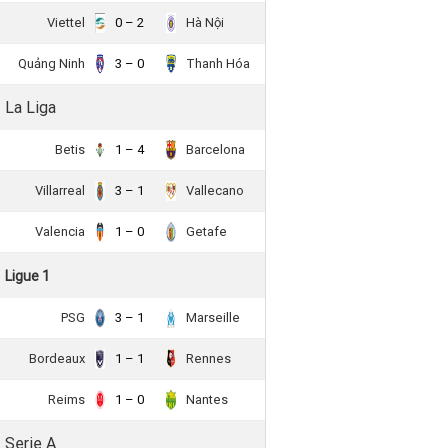
Viettel
0 – 2
Hà Nội
Quảng Ninh
3 – 0
Thanh Hóa
La Liga
Betis
1 – 4
Barcelona
Villarreal
3 – 1
Vallecano
Valencia
1 – 0
Getafe
Ligue 1
PSG
3 – 1
Marseille
Bordeaux
1 – 1
Rennes
Reims
1 – 0
Nantes
Serie A