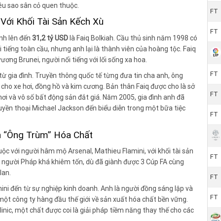
iêu sao sân cỏ quen thuộc.
FT
 Với Khối Tài Sản Kếch Xù
FT
ính lên đến
31,2 tỷ USD
là Faiq Bolkiah. Cầu thủ sinh năm 1998 có
 tiếng toàn cầu, nhưng anh lại là thành viên của hoàng tộc. Faiq
vương Brunei, người nổi tiếng với lối sống xa hoa.
FT
 từ gia đình. Truyền thông quốc tế từng đưa tin cha anh, ông
g cho xe hơi, đồng hồ và kim cương. Bản thân Faiq được cho là sở
FT
hơi và vô số bất động sản đắt giá. Năm 2005, gia đình anh đã
uyền thoại Michael Jackson đến biểu diễn trong một bữa tiệc
FT
n “Ông Trùm” Hóa Chất
huộc với người hâm mộ Arsenal, Mathieu Flamini, với khối tài sản
FT
ệ người Pháp khá khiêm tốn, dù đã giành được 3 Cúp FA cùng
lan.
FT
ini đến từ sự nghiệp kinh doanh. Anh là người đồng sáng lập và
FT
ột công ty hàng đầu thế giới về sản xuất hóa chất bền vững.
inic, một chất được coi là giải pháp tiềm năng thay thế cho các