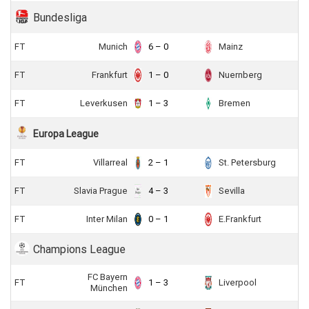
Bundesliga
FT
Munich
6 – 0
Mainz
FT
Frankfurt
1 – 0
Nuernberg
FT
Leverkusen
1 – 3
Bremen
Europa League
FT
Villarreal
2 – 1
St. Petersburg
FT
Slavia Prague
4 – 3
Sevilla
FT
Inter Milan
0 – 1
E.Frankfurt
Champions League
FC Bayern
FT
1 – 3
Liverpool
München