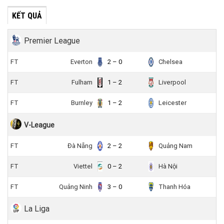
KẾT QUẢ
Premier League
FT
Everton
2 – 0
Chelsea
FT
Fulham
1 – 2
Liverpool
FT
Burnley
1 – 2
Leicester
V-League
FT
Đà Nẵng
2 – 2
Quảng Nam
FT
Viettel
0 – 2
Hà Nội
FT
Quảng Ninh
3 – 0
Thanh Hóa
La Liga