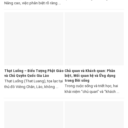
Nâng cao, việc phân biệt rõ ràng ...
Thạt Luổng – Biểu Tượng Phật Giáo
Chủ quan và Khách quan: Phân
và Chủ Quyền Quốc Gia Lào
biệt, Mối quan hệ và Ứng dụng
trong Đời sống
Thạt Luổng (That Luang), tọa lạc tại
Trong cuộc sống và triết học, hai
thủ đô Viêng Chăn, Lào, không ...
khái niệm “chủ quan” và “khách ...