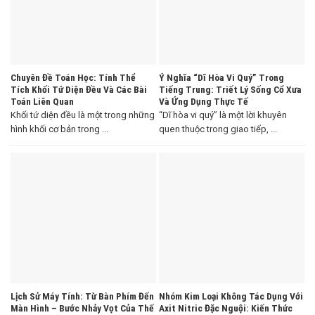
Chuyên Đề Toán Học: Tính Thể
Ý Nghĩa “Dĩ Hòa Vi Quý” Trong
Tích Khối Tứ Diện Đều Và Các Bài
Tiếng Trung: Triết Lý Sống Cổ Xưa
Toán Liên Quan
Và Ứng Dụng Thực Tế
Khối tứ diện đều là một trong những
“Dĩ hòa vi quý” là một lời khuyên
hình khối cơ bản trong ...
quen thuộc trong giao tiếp, ...
Lịch Sử Máy Tính: Từ Bàn Phím Đến
Nhóm Kim Loại Không Tác Dụng Với
Màn Hình – Bước Nhảy Vọt Của Thế
Axit Nitric Đặc Nguội: Kiến Thức