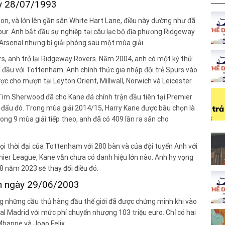
ày 28/07/1993
on, và lớn lên gần sân White Hart Lane, điều này dường như đã
ur. Anh bắt đầu sự nghiệp tại câu lạc bộ địa phương Ridgeway
 Arsenal nhưng bị giải phóng sau một mùa giải.
rs, anh trở lại Ridgeway Rovers. Năm 2004, anh có một kỳ thử
ối đầu với Tottenham. Anh chính thức gia nhập đội trẻ Spurs vào
 cho mượn tại Leyton Orient, Millwall, Norwich và Leicester.
 Tim Sherwood đã cho Kane đá chính trận đầu tiên tại Premier
 đấu đó. Trong mùa giải 2014/15, Harry Kane được bầu chọn là
ong 9 mùa giải tiếp theo, anh đã có 409 lần ra sân cho
ọi thời đại của Tottenham với 280 bàn và của đội tuyển Anh với
mier League, Kane vẫn chưa có danh hiệu lớn nào. Anh hy vọng
8 năm 2023 sẽ thay đổi điều đó.
nh ngày 29/06/2003
ng những cầu thủ hàng đầu thế giới đã được chứng minh khi vào
l Madrid với mức phí chuyển nhượng 103 triệu euro. Chỉ có hai
 Mbappe và Joao Felix.