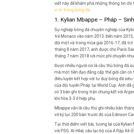
viết này để khám phá những thông tin chi t
vị trí trong bóng đá
.
1. Kylian Mbappe – Pháp – Sin
Sự nghiệp bóng đá chuyên nghiệp của Kyli
trẻ Monaco vào năm 2013. Đến năm 2015, 
đội một và trong mùa giải 2016-17, đã trở 
tháng 8 năm 2017, anh được cho Paris Sa
tháng 7 năm 2018 với mức phí chuyển nhượn
Được nhiều người coi là cầu thủ bóng đá x
mà một tiền đạo đẳng cấp thế giới cần có 
điêu luyện kết hợp với tư duy bóng đá siêu 
của đội tuyển Pháp tại World Cup. Anh đã g
có 3 bàn ghi trong trận chung kết với Arge
khi hòa 3-3 ở hiệp phụ.
Mbappe vẫn là cầu thủ ghi nhiều bàn thắng
vỡ kỷ lục 200 bàn trước đó của Edinson Ca
Tại thời điểm viết bài, tương lai của Kyl
với PSG. Al-Hilal, câu lạc bộ của Ả Rập Xê Ú