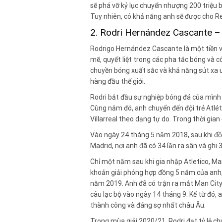
sẽ phá vỡ kỷ lục chuyển nhượng 200 triệ
Tuy nhiên, có khả năng anh sẽ được cho R
2. Rodri Hernández Cascante –
Rodrigo Hernández Cascante là một tiền 
mẽ, quyết liệt trong các pha tắc bóng và 
chuyền bóng xuất sắc và khả năng sút xa 
hàng đầu thế giới.
Rodri bắt đầu sự nghiệp bóng đá của mình
Cùng năm đó, anh chuyển đến đội trẻ Atlét
Villarreal theo dạng tự do. Trong thời gian 
Vào ngày 24 tháng 5 năm 2018, sau khi đồn
Madrid, nơi anh đã có 34 lần ra sân và ghi
Chỉ một năm sau khi gia nhập Atletico, Man
khoản giải phóng hợp đồng 5 năm của anh,
năm 2019. Anh đã có trận ra mắt Man City
câu lạc bộ vào ngày 14 tháng 9. Kể từ đó, 
thành công và đáng sợ nhất châu Âu.
Trong mùa giải 2020/21, Rodri đạt tỷ lệ ch