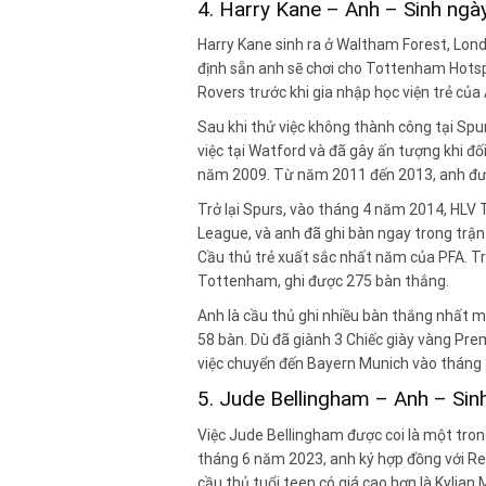
4. Harry Kane – Anh – Sinh ng
Harry Kane sinh ra ở Waltham Forest, Lond
định sẵn anh sẽ chơi cho Tottenham Hotsp
Rovers trước khi gia nhập học viện trẻ của
Sau khi thử việc không thành công tại Spu
việc tại Watford và đã gây ấn tượng khi đ
năm 2009. Từ năm 2011 đến 2013, anh được
Trở lại Spurs, vào tháng 4 năm 2014, HLV
League, và anh đã ghi bàn ngay trong trận
Cầu thủ trẻ xuất sắc nhất năm của PFA. Tr
Tottenham, ghi được 275 bàn thắng.
Anh là cầu thủ ghi nhiều bàn thắng nhất m
58 bàn. Dù đã giành 3 Chiếc giày vàng Pre
việc chuyển đến Bayern Munich vào tháng 
5. Jude Bellingham – Anh – Si
Việc Jude Bellingham được coi là một tro
tháng 6 năm 2023, anh ký hợp đồng với Rea
cầu thủ tuổi teen có giá cao hơn là Kylian