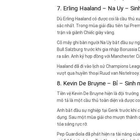
7. Erling Haaland – Na Uy – Si
Dù Erling Haaland có được coi là cầu thủ x
sắc nhất. Trong mùa giải đầu tiên tại Prem
trận và giành Chiếc giày vàng.
Cỗ máy ghi bàn người Na Uy bắt đầu sự ngh
Bull Salzburg trước khi gia nhập Borussia
ra sân. Anh ký hợp đồng với Manchester C
Haaland đã đi vào lịch sử Champions Leag
vượt qua huyền thoại Ruud van Nistelrooy.
8. Kevin De Bruyne – Bỉ – Sinh
Tiền vệ Kevin De Bruyne hiện là đội trưởn
mô tả là một cầu thủ toàn diện và được coi
Anh bắt đầu sự nghiệp tại Genk trước khi
dụng. Sau một mùa giải cho mượn thành c
tỏa sáng rực rỡ.
Pep Guardiola đã phát hiện ra tài năng c