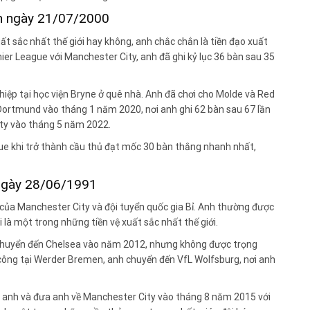
nh ngày 21/07/2000
uất sắc nhất thế giới hay không, anh chắc chắn là tiền đạo xuất
ier League với Manchester City, anh đã ghi kỷ lục 36 bàn sau 35
iệp tại học viện Bryne ở quê nhà. Anh đã chơi cho Molde và Red
 Dortmund vào tháng 1 năm 2020, nơi anh ghi 62 bàn sau 67 lần
ity vào tháng 5 năm 2022.
ue khi trở thành cầu thủ đạt mốc 30 bàn thắng nhanh nhất,
 ngày 28/06/1991
g của Manchester City và đội tuyển quốc gia Bỉ. Anh thường được
 là một trong những tiền vệ xuất sắc nhất thế giới.
 chuyển đến Chelsea vào năm 2012, nhưng không được trọng
ông tại Werder Bremen, anh chuyển đến VfL Wolfsburg, nơi anh
ủa anh và đưa anh về Manchester City vào tháng 8 năm 2015 với