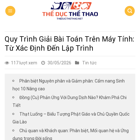
Skip
to
content
Quy Trình Giải Bài Toán Trên Máy Tính:
Từ Xác Định Đến Lập Trình
117 lượt xem
30/05/2026
Tin tức
Phân biệt Nguyên phân và Giảm phân: Cẩm nang Sinh
học 10 Nâng cao
Đồng (Cu) Phản Ứng Với Dung Dịch Nào? Khám Phá Chi
Tiết
Thạt Luổng – Biểu Tượng Phật Giáo và Chủ Quyền Quốc
Gia Lào
Chủ quan và Khách quan: Phân biệt, Mối quan hệ và Ứng
dụng trong Đời sống