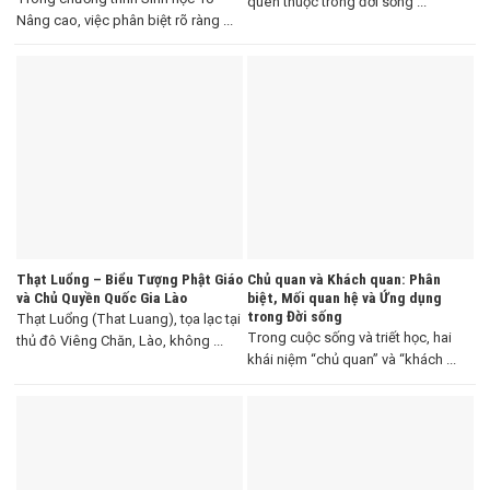
quen thuộc trong đời sống ...
Nâng cao, việc phân biệt rõ ràng ...
Thạt Luổng – Biểu Tượng Phật Giáo
Chủ quan và Khách quan: Phân
và Chủ Quyền Quốc Gia Lào
biệt, Mối quan hệ và Ứng dụng
trong Đời sống
Thạt Luổng (That Luang), tọa lạc tại
Trong cuộc sống và triết học, hai
thủ đô Viêng Chăn, Lào, không ...
khái niệm “chủ quan” và “khách ...