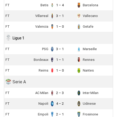
FT
Betis
1 – 4
Barcelona
FT
Villarreal
3 – 1
Vallecano
FT
Valencia
1 – 0
Getafe
Ligue 1
FT
PSG
3 – 1
Marseille
FT
Bordeaux
1 – 1
Rennes
FT
Reims
1 – 0
Nantes
Serie A
FT
AC Milan
2 – 3
Inter Milan
FT
Napoli
4 – 2
Udinese
FT
Empoli
2 – 1
Frosinone