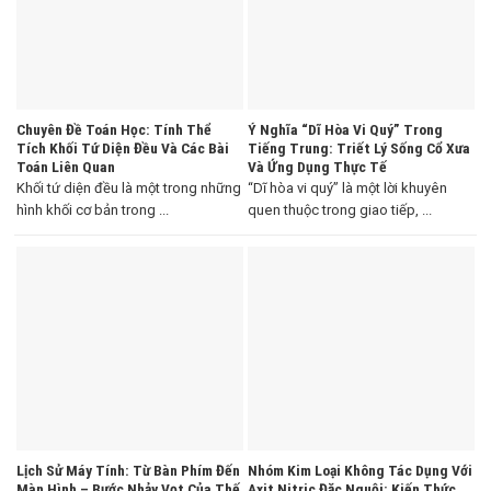
Chuyên Đề Toán Học: Tính Thể
Ý Nghĩa “Dĩ Hòa Vi Quý” Trong
Tích Khối Tứ Diện Đều Và Các Bài
Tiếng Trung: Triết Lý Sống Cổ Xưa
Toán Liên Quan
Và Ứng Dụng Thực Tế
Khối tứ diện đều là một trong những
“Dĩ hòa vi quý” là một lời khuyên
hình khối cơ bản trong ...
quen thuộc trong giao tiếp, ...
Lịch Sử Máy Tính: Từ Bàn Phím Đến
Nhóm Kim Loại Không Tác Dụng Với
Màn Hình – Bước Nhảy Vọt Của Thế
Axit Nitric Đặc Nguội: Kiến Thức