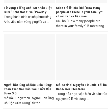
Từ Vựng Tiếng Anh: Sự Khác Biệt
Cách trả lời câu hỏi “How many
Giữa “Donations” và “Poverty”
people are there in your family?”
chuẩn xác và tự nhiên
Trong hành trình chinh phục tiếng
Câu hỏi “How many people are
Anh, việc nắm vững ý nghĩa và ...
there in your family?” là một trong ...
Người Đàn Ông Cô Độc Giữa Rừng:
Mỗi Orbital Nguyên Tử Chứa Tối Đa
Phân Tích Sâu Sắc Tác Phẩm Của
Bao Nhiêu Electron?
Đoàn Giỏi
Trong hóa học, việc hiểu về cấu trúc
Mở Đầu Đoạn trích “Người Đàn Ông
nguyên tử là vô cùng ...
Cô Độc Giữa Rừng” từ tác ...