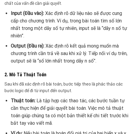
chất của vấn đề cần giải quyết.
Input (Đầu vào):
Xác định rõ dữ liệu nào sẽ được cung
cấp cho chương trình. Ví dụ, trong bài toán tìm số lớn
nhất trong một dãy số tự nhiên, input sẽ là “dãy n số tự
nhiên”.
Output (Đầu ra):
Xác định rõ kết quả mong muốn mà
chương trình cần trả về sau khi xử lý. Tiếp nối ví dụ trên,
output sẽ là “số lớn nhất trong dãy n số”.
2. Mô Tả Thuật Toán
Sau khi đã xác định rõ bài toán, bước tiếp theo là phác thảo các
bước logic để đi từ input đến output.
Thuật toán:
Là tập hợp các thao tác, các bước tuần tự
cần thực hiện để giải quyết bài toán. Việc mô tả thuật
toán giúp chúng ta có một bản thiết kế chi tiết trước khi
bắt tay vào viết mã.
Ví dụ:
Nếu bài toán là hoán đổi giá trị của hai biến x và y,