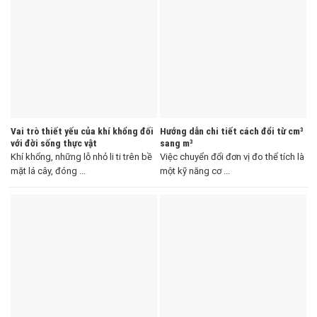
Vai trò thiết yếu của khí khổng đối
Hướng dẫn chi tiết cách đổi từ cm³
với đời sống thực vật
sang m³
Khí khổng, những lỗ nhỏ li ti trên bề
Việc chuyển đổi đơn vị đo thể tích là
mặt lá cây, đóng ...
một kỹ năng cơ ...