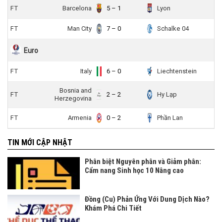
FT
Barcelona
5 – 1
Lyon
FT
Man City
7 – 0
Schalke 04
Euro
FT
Italy
6 – 0
Liechtenstein
Bosnia and
FT
2 – 2
Hy Lạp
Herzegovina
FT
Armenia
0 – 2
Phần Lan
TIN MỚI CẬP NHẬT
Phân biệt Nguyên phân và Giảm phân:
Cẩm nang Sinh học 10 Nâng cao
Đồng (Cu) Phản Ứng Với Dung Dịch Nào?
Khám Phá Chi Tiết