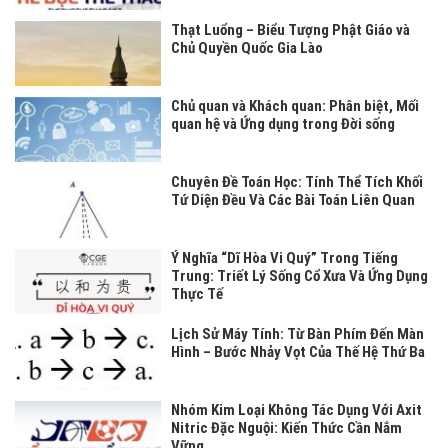
Thạt Luổng – Biểu Tượng Phật Giáo và
Chủ Quyền Quốc Gia Lào
Chủ quan và Khách quan: Phân biệt, Mối
quan hệ và Ứng dụng trong Đời sống
Chuyên Đề Toán Học: Tính Thể Tích Khối
Tứ Diện Đều Và Các Bài Toán Liên Quan
Ý Nghĩa “Dĩ Hòa Vi Quý” Trong Tiếng
Trung: Triết Lý Sống Cổ Xưa Và Ứng Dụng
Thực Tế
Lịch Sử Máy Tính: Từ Bàn Phím Đến Màn
Hình – Bước Nhảy Vọt Của Thế Hệ Thứ Ba
Nhóm Kim Loại Không Tác Dụng Với Axit
Nitric Đặc Nguội: Kiến Thức Cần Nắm
Vững