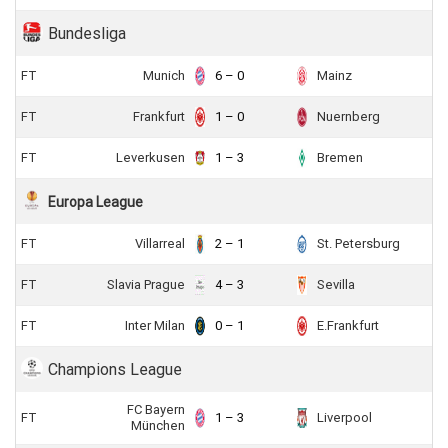
Bundesliga
FT
Munich
6 – 0
Mainz
FT
Frankfurt
1 – 0
Nuernberg
FT
Leverkusen
1 – 3
Bremen
Europa League
FT
Villarreal
2 – 1
St. Petersburg
FT
Slavia Prague
4 – 3
Sevilla
FT
Inter Milan
0 – 1
E.Frankfurt
Champions League
FC Bayern
FT
1 – 3
Liverpool
München