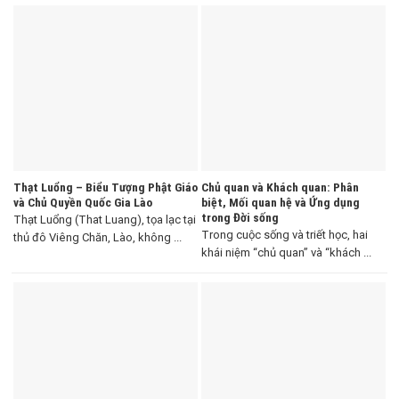
Thạt Luổng – Biểu Tượng Phật Giáo
Chủ quan và Khách quan: Phân
và Chủ Quyền Quốc Gia Lào
biệt, Mối quan hệ và Ứng dụng
trong Đời sống
Thạt Luổng (That Luang), tọa lạc tại
Trong cuộc sống và triết học, hai
thủ đô Viêng Chăn, Lào, không ...
khái niệm “chủ quan” và “khách ...