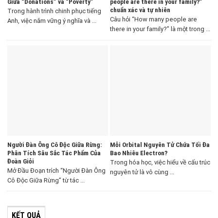
Giữa “Donations” và “Poverty”
people are there in your family?”
chuẩn xác và tự nhiên
Trong hành trình chinh phục tiếng
Câu hỏi “How many people are
Anh, việc nắm vững ý nghĩa và ...
there in your family?” là một trong ...
Người Đàn Ông Cô Độc Giữa Rừng:
Mỗi Orbital Nguyên Tử Chứa Tối Đa
Phân Tích Sâu Sắc Tác Phẩm Của
Bao Nhiêu Electron?
Đoàn Giỏi
Trong hóa học, việc hiểu về cấu trúc
Mở Đầu Đoạn trích “Người Đàn Ông
nguyên tử là vô cùng ...
Cô Độc Giữa Rừng” từ tác ...
KẾT QUẢ