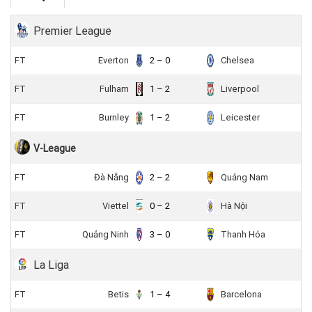
Premier League
FT
Everton
2 – 0
Chelsea
FT
Fulham
1 – 2
Liverpool
FT
Burnley
1 – 2
Leicester
V-League
FT
Đà Nẵng
2 – 2
Quảng Nam
FT
Viettel
0 – 2
Hà Nội
FT
Quảng Ninh
3 – 0
Thanh Hóa
La Liga
FT
Betis
1 – 4
Barcelona