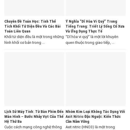
Chuyên Đề Toán Học: Tính Thể
Ý Nghĩa “Dĩ Hòa Vi Quý” Trong
Tích Khối Tứ Diện Đều Và Các Bài
Tiếng Trung: Triết Lý Sống Cổ Xưa
Toán Liên Quan
Và Ứng Dụng Thực Tế
Khối tứ diện đều là một trong những
“Dĩ hòa vi quý” là một lời khuyên
hình khối cơ bản trong ...
quen thuộc trong giao tiếp, ...
Lịch Sử Máy Tính: Từ Bàn Phím Đến
Nhóm Kim Loại Không Tác Dụng Với
Màn Hình – Bước Nhảy Vọt Của Thế
Axit Nitric Đặc Nguội: Kiến Thức
Hệ Thứ Ba
Cần Nắm Vững
Cuộc cách mạng công nghệ thông
Axit nitric (HNO3) là một trong