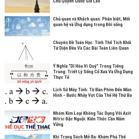
Chủ Quyền Quốc Gia Lào
Chủ quan và Khách quan: Phân biệt, Mối
quan hệ và Ứng dụng trong Đời sống
Chuyên Đề Toán Học: Tính Thể Tích Khối
Tứ Diện Đều Và Các Bài Toán Liên Quan
Ý Nghĩa “Dĩ Hòa Vi Quý” Trong Tiếng
Trung: Triết Lý Sống Cổ Xưa Và Ứng Dụng
Thực Tế
Lịch Sử Máy Tính: Từ Bàn Phím Đến Màn
Hình – Bước Nhảy Vọt Của Thế Hệ Thứ Ba
Nhóm Kim Loại Không Tác Dụng Với Axit
Nitric Đặc Nguội: Kiến Thức Cần Nắm
Vững
Khi Trang Sách Mở Ra: Khám Phá Thế