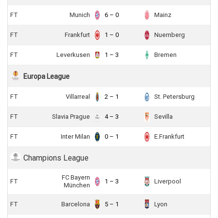
FT
Munich
6 – 0
Mainz
FT
Frankfurt
1 – 0
Nuernberg
FT
Leverkusen
1 – 3
Bremen
Europa League
FT
Villarreal
2 – 1
St. Petersburg
FT
Slavia Prague
4 – 3
Sevilla
FT
Inter Milan
0 – 1
E.Frankfurt
Champions League
FC Bayern
FT
1 – 3
Liverpool
München
FT
Barcelona
5 – 1
Lyon