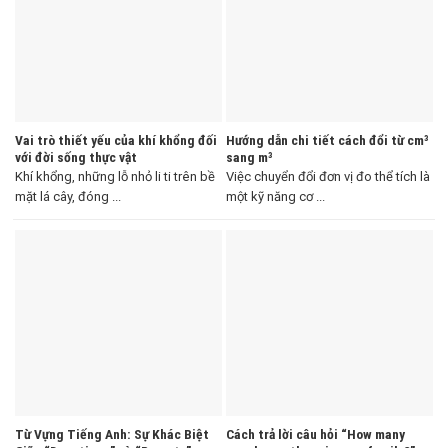
Vai trò thiết yếu của khí khổng đối
Hướng dẫn chi tiết cách đổi từ cm³
với đời sống thực vật
sang m³
Khí khổng, những lỗ nhỏ li ti trên bề
Việc chuyển đổi đơn vị đo thể tích là
mặt lá cây, đóng ...
một kỹ năng cơ ...
Từ Vựng Tiếng Anh: Sự Khác Biệt
Cách trả lời câu hỏi “How many