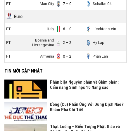
FT
Man City
7 – 0
Schalke 04
Euro
FT
Italy
6 – 0
Liechtenstein
Bosnia and
FT
2 – 2
Hy Lạp
Herzegovina
FT
Armenia
0 – 2
Phần Lan
TIN MỚI CẬP NHẬT
Phân biệt Nguyên phân và Giảm phân:
Cẩm nang Sinh học 10 Nâng cao
Đồng (Cu) Phản Ứng Với Dung Dịch Nào?
Khám Phá Chi Tiết
Thạt Luổng – Biểu Tượng Phật Giáo và