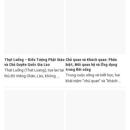
Thạt Luổng – Biểu Tượng Phật Giáo
Chủ quan và Khách quan: Phân
và Chủ Quyền Quốc Gia Lào
biệt, Mối quan hệ và Ứng dụng
trong Đời sống
Thạt Luổng (That Luang), tọa lạc tại
Trong cuộc sống và triết học, hai
thủ đô Viêng Chăn, Lào, không ...
khái niệm “chủ quan” và “khách ...