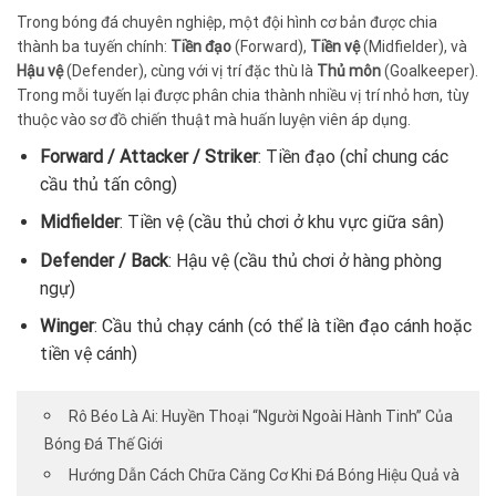
Trong bóng đá chuyên nghiệp, một đội hình cơ bản được chia
thành ba tuyến chính:
Tiền đạo
(Forward),
Tiền vệ
(Midfielder), và
Hậu vệ
(Defender), cùng với vị trí đặc thù là
Thủ môn
(Goalkeeper).
Trong mỗi tuyến lại được phân chia thành nhiều vị trí nhỏ hơn, tùy
thuộc vào sơ đồ chiến thuật mà huấn luyện viên áp dụng.
Forward / Attacker / Striker
: Tiền đạo (chỉ chung các
cầu thủ tấn công)
Midfielder
: Tiền vệ (cầu thủ chơi ở khu vực giữa sân)
Defender / Back
: Hậu vệ (cầu thủ chơi ở hàng phòng
ngự)
Winger
: Cầu thủ chạy cánh (có thể là tiền đạo cánh hoặc
tiền vệ cánh)
Rô Béo Là Ai: Huyền Thoại “Người Ngoài Hành Tinh” Của
Bóng Đá Thế Giới
Hướng Dẫn Cách Chữa Căng Cơ Khi Đá Bóng Hiệu Quả và