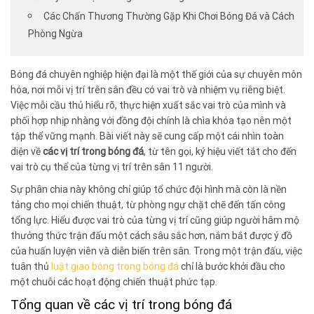
Các Chấn Thương Thường Gặp Khi Chơi Bóng Đá và Cách
Phòng Ngừa
Bóng đá chuyên nghiệp hiện đại là một thế giới của sự chuyên môn
hóa, nơi mỗi vị trí trên sân đều có vai trò và nhiệm vụ riêng biệt.
Việc mỗi cầu thủ hiểu rõ, thực hiện xuất sắc vai trò của mình và
phối hợp nhịp nhàng với đồng đội chính là chìa khóa tạo nên một
tập thể vững mạnh. Bài viết này sẽ cung cấp một cái nhìn toàn
diện về
các vị trí trong bóng đá
, từ tên gọi, ký hiệu viết tắt cho đến
vai trò cụ thể của từng vị trí trên sân 11 người.
Sự phân chia này không chỉ giúp tổ chức đội hình mà còn là nền
tảng cho mọi chiến thuật, từ phòng ngự chặt chẽ đến tấn công
tổng lực. Hiểu được vai trò của từng vị trí cũng giúp người hâm mộ
thưởng thức trận đấu một cách sâu sắc hơn, nắm bắt được ý đồ
của huấn luyện viên và diễn biến trên sân. Trong một trận đấu, việc
tuân thủ
luật giao bóng trong bóng đá
chỉ là bước khởi đầu cho
một chuỗi các hoạt động chiến thuật phức tạp.
Tổng quan về các vị trí trong bóng đá