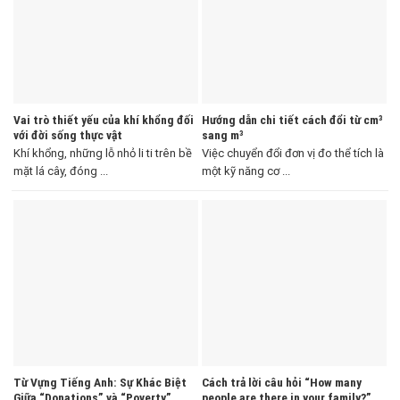
Vai trò thiết yếu của khí khổng đối
Hướng dẫn chi tiết cách đổi từ cm³
với đời sống thực vật
sang m³
Khí khổng, những lỗ nhỏ li ti trên bề
Việc chuyển đổi đơn vị đo thể tích là
mặt lá cây, đóng ...
một kỹ năng cơ ...
Từ Vựng Tiếng Anh: Sự Khác Biệt
Cách trả lời câu hỏi “How many
Giữa “Donations” và “Poverty”
people are there in your family?”