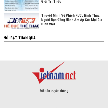
Giới Tri Thức
Thuyết Minh Về Phích Nước Bình Thủy:
Người Bạn Đồng Hành Ấm Áp Của Mọi Gia
Đình Việt
NỔI BẬT TUẦN QUA
Đối tác truyền thông