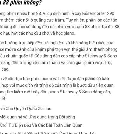
n 88 phím không?
ợng phím nhiều hơn 88. Ví dụ điển hình là cây Bösendorfer 290
ồm thêm các nốt ở quãng cực trầm. Tuy nhiên, phần lớn các tác
không đòi hỏi sử dụng đến dải phím vượt quá 88 phím. Do đó, 88
o hầu hết các nhu cầu chơi và học piano.
nh hưởng trực tiếp đến trải nghiệm và khả năng biểu diễn của
m sẽ mở ra cánh cửa khám phá trọn vẹn thế giới âm thanh phong
 tiêu chuẩn quốc tế. Các dòng đàn cao cấp như Steinway & Sons
mang đến trải nghiệm âm thanh và cảm giác phím vượt trội,
 cao.
ơn về cấu tạo bàn phím piano và biết được đàn
piano có bao
ù hợp với mục đích và trình độ của mình là bước đầu tiên quan
ang tìm kiếm một cây đàn piano Steinway & Sons đẳng cấp,
iết.
 và Chủ Quyền Quốc Gia Lào
 Mối quan hệ và Ứng dụng trong Đời sống
Khối Tứ Diện Đều Và Các Bài Toán Liên Quan
g Trung: Triết Lý Sống Cổ Xưa Và Ứng Dụng Thực Tế