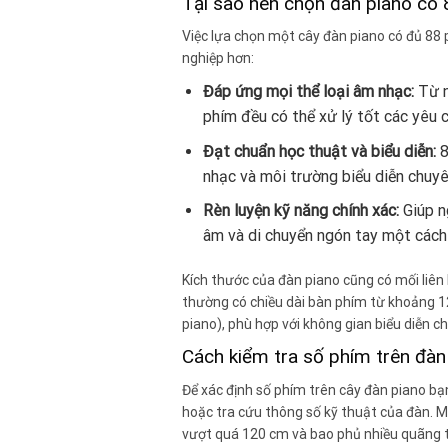
Tại sao nên chọn đàn piano có
Việc lựa chọn một cây đàn piano có đủ 88
nghiệp hơn:
Đáp ứng mọi thể loại âm nhạc:
Từ n
phím đều có thể xử lý tốt các yêu 
Đạt chuẩn học thuật và biểu diễn:
8
nhạc và môi trường biểu diễn chuyê
Rèn luyện kỹ năng chính xác:
Giúp n
âm và di chuyển ngón tay một cách
Kích thước của đàn piano cũng có mối liên
thường có chiều dài bàn phím từ khoảng 12
piano), phù hợp với không gian biểu diễn c
Cách kiểm tra số phím trên đàn
Để xác định số phím trên cây đàn piano b
hoặc tra cứu thông số kỹ thuật của đàn. M
vượt quá 120 cm và bao phủ nhiều quãng tá