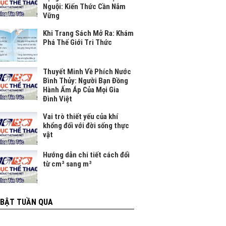
Nguội: Kiến Thức Cần Nắm
Vững
Khi Trang Sách Mở Ra: Khám
Phá Thế Giới Tri Thức
Thuyết Minh Về Phích Nước
Bình Thủy: Người Bạn Đồng
Hành Ấm Áp Của Mọi Gia
Đình Việt
Vai trò thiết yếu của khí
khổng đối với đời sống thực
vật
Hướng dẫn chi tiết cách đổi
từ cm³ sang m³
 BẬT TUẦN QUA