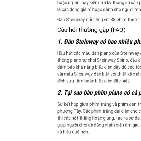
hoặc organ, hãy kiểm tra kỹ thông số sản 
là các dòng giá rẻ hoặc dành cho người mới
Đàn Steinway nổi tiếng với 88 phím theo t
Câu hỏi thường gặp (FAQ)
1. Đàn Steinway có bao nhiêu p
Hầu hết các mẫu đàn piano của Steinway &
thống piano tự chơi Steinway Spirio, đều đ
đảm bảo khả năng biểu diễn đầy đủ các tá
vài mẫu Steinway đặc biệt với thiết kế m
đích sưu tầm hoặc biểu diễn đặc biệt.
2. Tại sao bàn phím piano có cả
Sự kết hợp giữa phím trắng và phím đen t
phương Tây. Các phím trắng đại diện cho c
thị các nốt thăng hoặc giáng, tạo ra sự 
giúp người chơi dễ dàng nhận diện âm giai
và hiệu quả hơn.