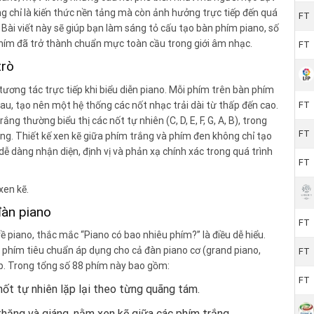
ng chỉ là kiến thức nền tảng mà còn ảnh hưởng trực tiếp đến quá
FT
 Bài viết này sẽ giúp bạn làm sáng tỏ cấu tạo bàn phím piano, số
 phím đã trở thành chuẩn mực toàn cầu trong giới âm nhạc.
FT
trò
tương tác trực tiếp khi biểu diễn piano. Mỗi phím trên bàn phím
u, tạo nên một hệ thống các nốt nhạc trải dài từ thấp đến cao.
FT
g thường biểu thị các nốt tự nhiên (C, D, E, F, G, A, B), trong
FT
áng. Thiết kế xen kẽ giữa phím trắng và phím đen không chỉ tạo
ễ dàng nhận diện, định vị và phản xạ chính xác trong quá trình
FT
xen kẽ.
đàn piano
FT
ề piano, thắc mắc “Piano có bao nhiêu phím?” là điều dễ hiểu.
g phím tiêu chuẩn áp dụng cho cả đàn piano cơ (grand piano,
FT
ấp. Trong tổng số 88 phím này bao gồm:
FT
ốt tự nhiên lặp lại theo từng quãng tám.
thăng và giáng, nằm xen kẽ giữa các phím trắng.