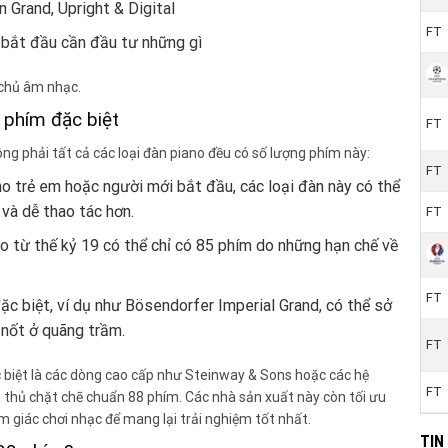
 Grand, Upright & Digital
FT
 bắt đầu cần đầu tư những gì
chủ âm nhạc.
 phím đặc biệt
FT
ng phải tất cả các loại đàn piano đều có số lượng phím này:
FT
 trẻ em hoặc người mới bắt đầu, các loại đàn này có thể
và dễ thao tác hơn.
FT
 từ thế kỷ 19 có thể chỉ có 85 phím do những hạn chế về
FT
 biệt, ví dụ như Bösendorfer Imperial Grand, có thể sở
 nốt ở quãng trầm.
FT
c biệt là các dòng cao cấp như Steinway & Sons hoặc các hệ
FT
n thủ chặt chẽ chuẩn 88 phím. Các nhà sản xuất này còn tối ưu
m giác chơi nhạc để mang lại trải nghiệm tốt nhất.
TIN