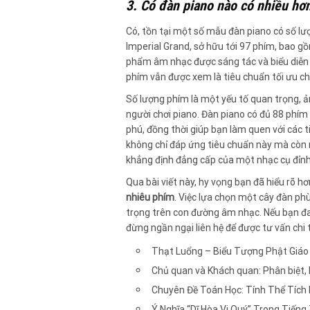
3. Có đàn piano nào có nhiều hơ
Có, tồn tại một số mẫu đàn piano có số lư
Imperial Grand, sở hữu tới 97 phím, bao g
phẩm âm nhạc được sáng tác và biểu diễn 
phím vẫn được xem là tiêu chuẩn tối ưu ch
Số lượng phím là một yếu tố quan trọng, ả
người chơi piano. Đàn piano có đủ 88 phí
phú, đồng thời giúp bạn làm quen với các
không chỉ đáp ứng tiêu chuẩn này mà còn 
khẳng định đẳng cấp của một nhạc cụ đỉnh
Qua bài viết này, hy vọng bạn đã hiểu rõ h
nhiêu phím
. Việc lựa chọn một cây đàn ph
trọng trên con đường âm nhạc. Nếu bạn đ
đừng ngần ngại liên hệ để được tư vấn chi t
Thạt Luổng – Biểu Tượng Phật Giáo
Chủ quan và Khách quan: Phân biệt,
Chuyên Đề Toán Học: Tính Thể Tích 
Ý Nghĩa “Dĩ Hòa Vi Quý” Trong Tiến