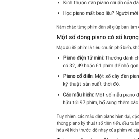
Kích thước đàn piano chuẩn của đàn
Học piano mất bao lâu? Người mới
Nắm chắc từng phím đàn sẽ giúp bạn làm 
Một số dòng piano có số lượng
Mặc dù 88 phím là tiêu chuẩn phổ biến, khô
Piano điện tử mini:
Thường dành cho
có 32, 49 hoặc 61 phím để nhỏ gọn 
Piano cổ điển:
Một số cây đàn piano
kỹ thuật sản xuất thời đó.
Các mẫu hiếm:
Một số mẫu piano đặc
hữu tới 97 phím, bổ sung thêm các
Tuy nhiên, các mẫu đàn piano hiện đại, đặ
thống piano kỹ thuật số tiên tiến, đều tuâ
hóa về kích thước, độ nhạy của phím và cả