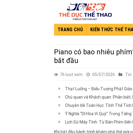
Skip
to
content
TRANG CHỦ
KIẾN THỨC THỂ TH
Piano có bao nhiêu phím
bắt đầu
76 lượt xem
05/07/2026
Tin
Thạt Luổng – Biểu Tượng Phật Giáo
Chủ quan và Khách quan: Phân biệt,
Chuyên Đề Toán Học: Tính Thể Tích 
Ý Nghĩa “Dĩ Hòa Vi Quý” Trong Tiến
Lịch Sử Máy Tính: Từ Bàn Phím Đến
Khi bắt đầu hành trình khám phá thế giới 