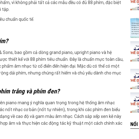
phẩm, vì không phải tất cả các mẫu đều có đủ 88 phím, đặc biệt
 tập.
iêu chuẩn quốc tế.
hím?
 Sons, bao gồm cả dòng grand piano, upright piano và hệ
ược thiết kế với 88 phím tiêu chuẩn. Đây là chuẩn mực toàn cầu,
c phẩm âm nhạc từ cổ điển đến hiện đại. Mặc dù có thể có một
ở rộng dải phím, nhưng chúng rất hiếm và chủ yếu dành cho mục
 phím trắng và phím đen?
rên piano mang ý nghĩa quan trọng trong hệ thống âm nhạc
ác nốt nhạc cơ bản (nốt tự nhiên), trong khi các phím đen biểu
đa dạng về cao độ và gam màu âm nhạc. Cách sắp xếp xen kẽ này
, hợp âm và thực hiện các động tác kỹ thuật một cách chính xác
NỔI