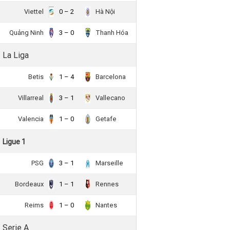
Viettel
0 – 2
Hà Nội
Quảng Ninh
3 – 0
Thanh Hóa
La Liga
Betis
1 – 4
Barcelona
Villarreal
3 – 1
Vallecano
Valencia
1 – 0
Getafe
Ligue 1
PSG
3 – 1
Marseille
Bordeaux
1 – 1
Rennes
Reims
1 – 0
Nantes
Serie A