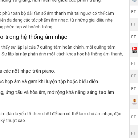
FT
ao phủ toàn bộ dải tần số âm thanh mà tai người có thể cảm
diễn đa dạng các tác phẩm âm nhạc, từ những giai điệu nhẹ
FT
g phức tạp và hoành tráng.
no trong hệ thống âm nhạc
FT
 thấy sự lặp lại của 7 quãng tám hoàn chỉnh, mỗi quãng tám
. Sự lặp lại này phản ánh một cách khoa học hệ thống âm thanh,
FT
a các nốt nhạc trên piano.
FT
ọc hợp âm và gam khi luyện tập hoặc biểu diễn.
FT
ông, ứng tấu và hòa âm, mở rộng khả năng sáng tạo âm
phím đàn là yếu tố then chốt để bạn có thể làm chủ âm nhạc, đặc
FT
 kỹ thuật cao.
FT