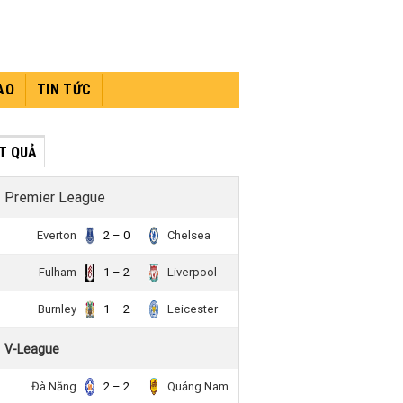
AO
TIN TỨC
́T QUẢ
Premier League
Everton
2 – 0
Chelsea
Fulham
1 – 2
Liverpool
Burnley
1 – 2
Leicester
V-League
Đà Nẵng
2 – 2
Quảng Nam