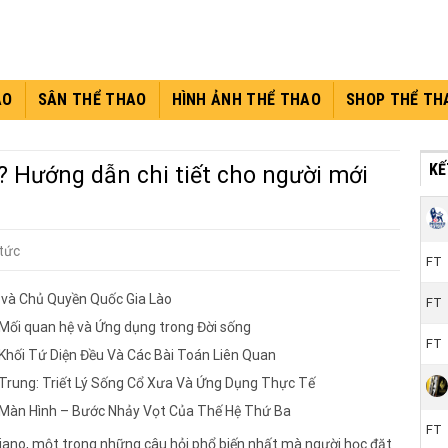
AO
SÂN THỂ THAO
HÌNH ẢNH THỂ THAO
SHOP THỂ TH
KÊ
? Hướng dẫn chi tiết cho người mới
 tức
FT
 và Chủ Quyền Quốc Gia Lào
FT
 Mối quan hệ và Ứng dụng trong Đời sống
FT
Khối Tứ Diện Đều Và Các Bài Toán Liên Quan
g Trung: Triết Lý Sống Cổ Xưa Và Ứng Dụng Thực Tế
 Màn Hình – Bước Nhảy Vọt Của Thế Hệ Thứ Ba
FT
piano, một trong những câu hỏi phổ biến nhất mà người học đặt