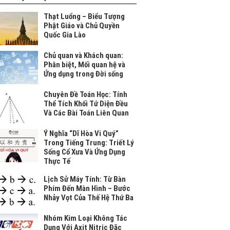
Thạt Luổng – Biểu Tượng
Phật Giáo và Chủ Quyền
Quốc Gia Lào
Chủ quan và Khách quan:
Phân biệt, Mối quan hệ và
Ứng dụng trong Đời sống
Chuyên Đề Toán Học: Tính
Thể Tích Khối Tứ Diện Đều
Và Các Bài Toán Liên Quan
Ý Nghĩa “Dĩ Hòa Vi Quý”
Trong Tiếng Trung: Triết Lý
Sống Cổ Xưa Và Ứng Dụng
Thực Tế
Lịch Sử Máy Tính: Từ Bàn
Phím Đến Màn Hình – Bước
Nhảy Vọt Của Thế Hệ Thứ Ba
Nhóm Kim Loại Không Tác
Dụng Với Axit Nitric Đặc