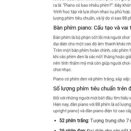
ra là: “Piano có bao nhiêu phím?”. Đây khô
trình học tập và lựa chọn nhạc cụ phù hợp.
lượng phím tiêu chuẩn, và lý do vì sao 88
Bàn phím piano: Cấu tạo và vai 
Bàn phím là bộ phận cốt lõi mà người chơi 
đại diện cho một cao độ âm thanh khác nha
Trên một bàn phím hoàn chỉnh, các phím trắn
khi các phím đen là các nốt thăng hoặc gi
nên tính thẩm mỹ mà còn giúp người chơi d
chơi nhạc.
Piano có phím đen và phím trắng, sắp xếp 
Số lượng phím tiêu chuẩn trên 
Đối với những người mới bắt đầu tìm hiểu v
Hiện nay, đàn piano với 88 phím là số lượn
upright piano) và đàn piano điện tử cao c
52 phím trắng:
Tượng trưng cho 7 n
36 phím đen:
Đại diện cho các nốt 