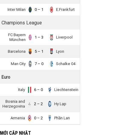
Inter Milan
0 – 1
E.Frankfurt
Champions League
FC Bayern
1 – 3
Liverpool
München
Barcelona
5 – 1
Lyon
Man City
7 – 0
Schalke 04
Euro
Italy
6 – 0
Liechtenstein
Bosnia and
2 – 2
Hy Lạp
Herzegovina
Armenia
0 – 2
Phần Lan
 MỚI CẬP NHẬT