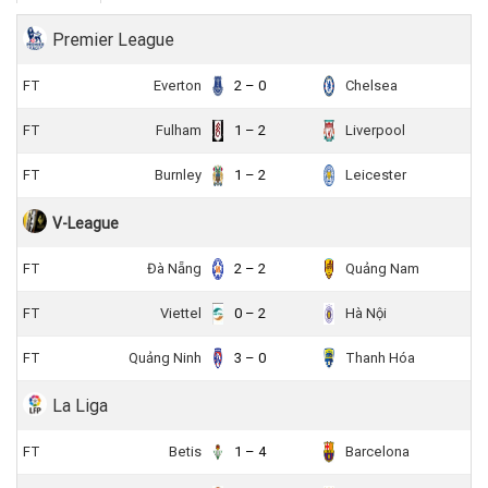
Premier League
FT
Everton
2 – 0
Chelsea
FT
Fulham
1 – 2
Liverpool
FT
Burnley
1 – 2
Leicester
V-League
FT
Đà Nẵng
2 – 2
Quảng Nam
FT
Viettel
0 – 2
Hà Nội
FT
Quảng Ninh
3 – 0
Thanh Hóa
La Liga
FT
Betis
1 – 4
Barcelona