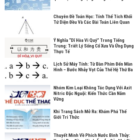
Chuyên Đề Toán Học: Tính Thể Tích Khối
Tứ Diện Đều Và Các Bài Toán Liên Quan
Ý Nghĩa “Dĩ Hòa Vi Quý” Trong Tiếng
Trung: Triết Lý Sống Cổ Xưa Và Ứng Dụng
Thực Tế
Lịch Sử Máy Tính: Từ Bàn Phím Đến Màn
Hình – Bước Nhảy Vọt Của Thế Hệ Thứ Ba
Nhóm Kim Loại Không Tác Dụng Với Axit
Nitric Đặc Nguội: Kiến Thức Cần Nắm
Vững
Khi Trang Sách Mở Ra: Khám Phá Thế
Giới Tri Thức
Thuyết Minh Về Phích Nước Bình Thủy: