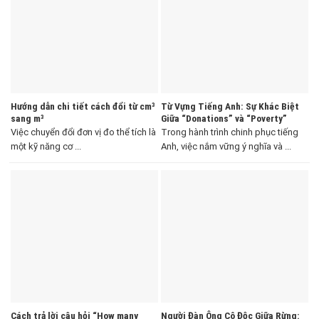
Hướng dẫn chi tiết cách đổi từ cm³
Từ Vựng Tiếng Anh: Sự Khác Biệt
sang m³
Giữa “Donations” và “Poverty”
Việc chuyển đổi đơn vị đo thể tích là
Trong hành trình chinh phục tiếng
một kỹ năng cơ ...
Anh, việc nắm vững ý nghĩa và ...
Cách trả lời câu hỏi “How many
Người Đàn Ông Cô Độc Giữa Rừng: