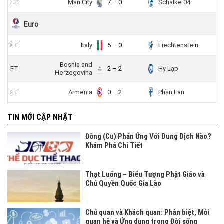
FT
Man City
7 – 0
Schalke 04
Euro
FT
Italy
6 – 0
Liechtenstein
Bosnia and
FT
2 – 2
Hy Lạp
Herzegovina
FT
Armenia
0 – 2
Phần Lan
TIN MỚI CẬP NHẬT
Đồng (Cu) Phản Ứng Với Dung Dịch Nào?
Khám Phá Chi Tiết
Thạt Luổng – Biểu Tượng Phật Giáo và
Chủ Quyền Quốc Gia Lào
Chủ quan và Khách quan: Phân biệt, Mối
quan hệ và Ứng dụng trong Đời sống