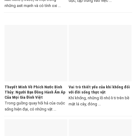
dục, tập trung vào việc ...
những axit mạnh và có tính oxi ...
Thuyết Minh Về Phích Nước Bình
Vai trò thiết yếu của khí khổng đối
Thủy: Người Bạn Đồng Hành Ấm Áp
với đời sống thực vật
Của Mọi Gia Đình Việt
Khí khổng, những lỗ nhỏ li ti trên bề
Trong guồng quay hối hả của cuộc
mặt lá cây, đóng ...
sống hiện đại, có những vật ...