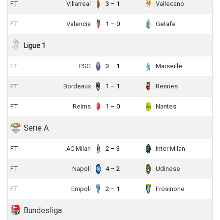
FT
Villarreal
3 – 1
Vallecano
FT
Valencia
1 – 0
Getafe
Ligue 1
FT
PSG
3 – 1
Marseille
FT
Bordeaux
1 – 1
Rennes
FT
Reims
1 – 0
Nantes
Serie A
FT
AC Milan
2 – 3
Inter Milan
FT
Napoli
4 – 2
Udinese
FT
Empoli
2 – 1
Frosinone
Bundesliga