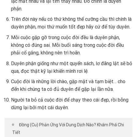
lạc mất nhau và lại tìm thấy nhau. Đó chính là duyên
phận.
Trên đời này nếu có thứ không thể cưỡng cầu thì chính là
duyên phận, mọi thứ muốn tốt đẹp hãy cứ để tùy duyên.
Mỗi cuộc gặp gỡ trong cuộc đời đều là duyên phận,
không có đúng sai. Mỗi buổi sáng trong cuộc đời đều
phải cố gắng, không nên trì hoãn.
Duyên phận giống như một quyển sách, lơ đãng lật sẽ bỏ
qua, đọc thật kỹ lại khiến mình rơi lệ.
Cuộc đời là những lời chào, gặp mặt và tạm biệt… cho
đến khi chúng ta có đủ duyên để gặp lại lần nữa.
Người ta bỏ cả cuộc đời để chạy theo cái đẹp, rồi bỗng
dừng lại bởi một cái duyên.
Đồng (Cu) Phản Ứng Với Dung Dịch Nào? Khám Phá Chi
Tiết