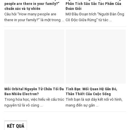
people are there in your family?”
Phân Tích Sâu Sắc Tác Phẩm Của
chuẩn xác và tự nhiên
Đoàn Giỏi
Câu hỏi “How many people are
Mở Đầu Đoạn trích “Người Đàn Ông
there in your family?” là một trong ...
Cô Độc Giữa Rừng” từ tác ...
Mỗi Orbital Nguyên Tử Chứa Tối Đa
Tình Bạn: Mối Quan Hệ Gắn Bó,
Bao Nhiêu Electron?
Thân Thiết Của Cuộc Sống
Trong hóa học, việc hiểu về cấu trúc
Tình bạn là sợi dây kết nối vô hình,
nguyên tử là vô cùng ...
mang đến sự gắn ...
KẾT QUẢ