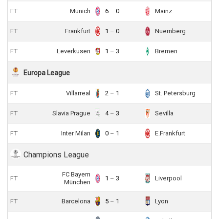
FT
Munich
6 – 0
Mainz
FT
Frankfurt
1 – 0
Nuernberg
FT
Leverkusen
1 – 3
Bremen
Europa League
FT
Villarreal
2 – 1
St. Petersburg
FT
Slavia Prague
4 – 3
Sevilla
FT
Inter Milan
0 – 1
E.Frankfurt
Champions League
FC Bayern
FT
1 – 3
Liverpool
München
FT
Barcelona
5 – 1
Lyon