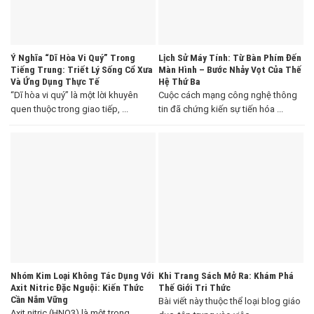
Ý Nghĩa “Dĩ Hòa Vi Quý” Trong
Lịch Sử Máy Tính: Từ Bàn Phím Đến
Tiếng Trung: Triết Lý Sống Cổ Xưa
Màn Hình – Bước Nhảy Vọt Của Thế
Và Ứng Dụng Thực Tế
Hệ Thứ Ba
“Dĩ hòa vi quý” là một lời khuyên
Cuộc cách mạng công nghệ thông
quen thuộc trong giao tiếp, ...
tin đã chứng kiến sự tiến hóa ...
Nhóm Kim Loại Không Tác Dụng Với
Khi Trang Sách Mở Ra: Khám Phá
Axit Nitric Đặc Nguội: Kiến Thức
Thế Giới Tri Thức
Cần Nắm Vững
Bài viết này thuộc thể loại blog giáo
Axit nitric (HNO3) là một trong