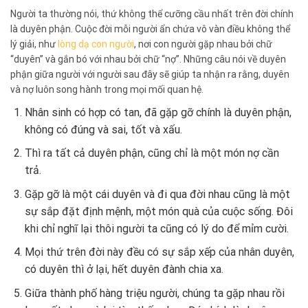
Người ta thường nói, thứ không thể cưỡng cầu nhất trên đời chính
là duyên phận. Cuộc đời mỗi người ẩn chứa vô vàn điều không thể
lý giải, như
lòng dạ con người
, nơi con người gặp nhau bởi chữ
“duyên” và gắn bó với nhau bởi chữ “nợ”. Những câu nói về duyên
phận giữa người với người sau đây sẽ giúp ta nhận ra rằng, duyên
và nợ luôn song hành trong mọi mối quan hệ.
Nhân sinh có hợp có tan, đã gặp gỡ chính là duyên phận,
không có đúng và sai, tốt và xấu.
Thì ra tất cả duyên phận, cũng chỉ là một món nợ cần
trả.
Gặp gỡ là một cái duyên và đi qua đời nhau cũng là một
sự sắp đặt định mệnh, một món quà của cuộc sống. Đôi
khi chỉ nghĩ lại thôi người ta cũng có lý do để mỉm cười.
Mọi thứ trên đời này đều có sự sắp xếp của nhân duyên,
có duyên thì ở lại, hết duyên đành chia xa.
Giữa thành phố hàng triệu người, chúng ta gặp nhau rồi