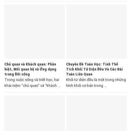
Chủ quan và Khách quan: Phân
Chuyên Đề Toán Học: Tính Thể
biệt, Mối quan hệ và Ứng dụng
Tích Khối Tứ Diện Đều Và Các Bài
trong Đời sống
Toán Liên Quan
Trong cuộc sống và triết học, hai
Khối tứ diện đều là một trong những
khái niệm “chủ quan” và “khách ...
hình khối cơ bản trong ...