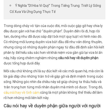
Ý Nghĩa “Dĩ Hòa Vi Quý” Trong Tiếng Trung: Triết Lý Sống
Cổ Xưa Và Ứng Dụng Thực Tế
Trong dòng chảy vô tận của cuộc đời, mỗi cuộc gặp gỡ hay chia ly
đều được gắn với hai chữ “duyên phận”. Duyên đến rồi đi, hợp rồi
tan, dường như đã được sắp đặt bởi một quy luật vô hình nào đó.
Có những mối lương duyên vừa bắt đầu đã như ván đóng thuyền,
nhưng cũng có những duyên phận ngay từ đầu đã định sẵn hồi kết
phân ly. Để hiểu sâu sắc hơn về khái niệm vừa gần gũi lại vừa bí ẩn
này, hãy cùng chiêm nghiệm những
câu nói hay về duyên phận
được tổng hợp dưới đây.
Mỗi câu chữ không chỉ là sự đúc kết về các mối quan hệ, mà còn là
lời giải đáp cho những trăn trở về gặp gỡ và định mệnh trong cuộc
sống. Những góc nhìn đa chiều này sẽ giúp chúng ta thấu hiểu và
trân trọng hơn từng mối nhân duyên mà mình có được. Trong đó,
câu nói hay về tình cảm
cũng là một phần không thể thiếu để làm
rõ hơn những mối liên kết này.
Câu nói hay về duyên phận giữa người với người