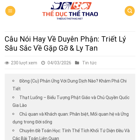
Skip
to
content
Câu Nói Hay Về Duyên Phận: Triết Lý
Sâu Sắc Về Gặp Gỡ & Ly Tan
230 lượt xem
04/03/2026
Tin tức
Đồng (Cu) Phản Ứng Với Dung Dịch Nào? Khám Phá Chi
Tiết
Thạt Luổng – Biểu Tượng Phật Giáo và Chủ Quyền Quốc
Gia Lào
Chủ quan và Khách quan: Phân biệt, Mối quan hệ và Ứng
dụng trong Đời sống
Chuyên Đề Toán Học: Tính Thể Tích Khối Tứ Diện Đều Và
Các Bài Toán Liên Quan