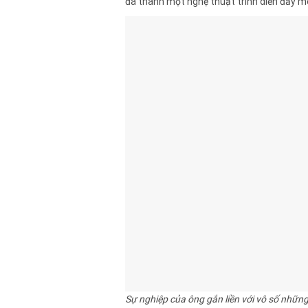
đá thành một nghệ thuật trình diễn đầy m
Sự nghiệp của ông gắn liền với vô số nhữn