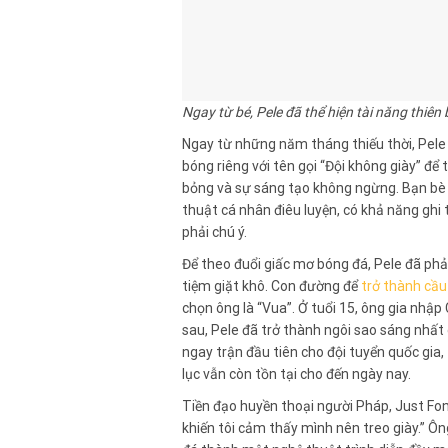
Ngay từ bé, Pele đã thể hiện tài năng thiên 
Ngay từ những năm tháng thiếu thời, Pele 
bóng riêng với tên gọi “Đội không giày” 
bỏng và sự sáng tạo không ngừng. Bạn bè cù
thuật cá nhân điêu luyện, có khả năng ghi 
phải chú ý.
Để theo đuổi giấc mơ bóng đá, Pele đã phả
tiệm giặt khô. Con đường để
trở thành cầu
chọn ông là “Vua”. Ở tuổi 15, ông gia nhậ
sau, Pele đã trở thành ngôi sao sáng nhất g
ngay trận đầu tiên cho đội tuyển quốc gia,
lục vẫn còn tồn tại cho đến ngày nay.
Tiền đạo huyền thoại người Pháp, Just Fon
khiến tôi cảm thấy mình nên treo giày.” Ô