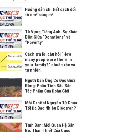
Hướng dẫn chi tiết cách đổi
từ cm³ sang m³
Từ Vựng Tiếng Anh: Sự Khác
Biệt Giữa “Donations” và
“Poverty”
Cách trả lời câu hỏi “How
many people are there in
your family?” chuẩn xác và
tự nhiên
Người Đàn Ông Cô Độc Giữa
Rừng: Phân Tích Sâu Sắc
Tác Phẩm Của Đoàn Giỏi
Mỗi Orbital Nguyên Tử Chứa
Tối Đa Bao Nhiêu Electron?
Tình Bạn: Mối Quan Hệ Gắn
Bó, Thân Thiết Của Cuộc