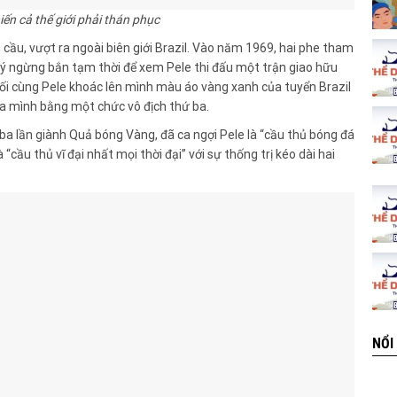
ến cả thế giới phải thán phục
cầu, vượt ra ngoài biên giới Brazil. Vào năm 1969, hai phe tham
g ý ngừng bắn tạm thời để xem Pele thi đấu một trận giao hữu
uối cùng Pele khoác lên mình màu áo vàng xanh của tuyển Brazil
ủa mình bằng một chức vô địch thứ ba.
ba lần giành Quả bóng Vàng, đã ca ngợi Pele là “cầu thủ bóng đá
 “cầu thủ vĩ đại nhất mọi thời đại” với sự thống trị kéo dài hai
NỔI