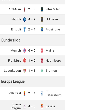
AC Milan
2 – 3
Inter Milan
Napoli
4 – 2
Udinese
Empoli
2 – 1
Frosinone
Bundesliga
Munich
6 – 0
Mainz
Frankfurt
1 – 0
Nuernberg
Leverkusen
1 – 3
Bremen
Europa League
St.
Villarreal
2 – 1
Petersburg
Slavia
4 – 3
Sevilla
Prague