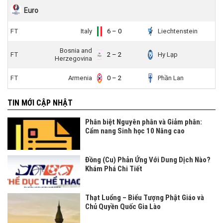
Euro
FT
Italy
6 – 0
Liechtenstein
Bosnia and
FT
2 – 2
Hy Lạp
Herzegovina
FT
Armenia
0 – 2
Phần Lan
TIN MỚI CẬP NHẬT
Phân biệt Nguyên phân và Giảm phân:
Cẩm nang Sinh học 10 Nâng cao
Đồng (Cu) Phản Ứng Với Dung Dịch Nào?
Khám Phá Chi Tiết
Thạt Luổng – Biểu Tượng Phật Giáo và
Chủ Quyền Quốc Gia Lào