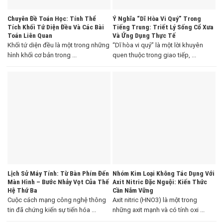
Chuyên Đề Toán Học: Tính Thể
Ý Nghĩa “Dĩ Hòa Vi Quý” Trong
Tích Khối Tứ Diện Đều Và Các Bài
Tiếng Trung: Triết Lý Sống Cổ Xưa
Toán Liên Quan
Và Ứng Dụng Thực Tế
Khối tứ diện đều là một trong những
“Dĩ hòa vi quý” là một lời khuyên
hình khối cơ bản trong ...
quen thuộc trong giao tiếp, ...
Lịch Sử Máy Tính: Từ Bàn Phím Đến
Nhóm Kim Loại Không Tác Dụng Với
Màn Hình – Bước Nhảy Vọt Của Thế
Axit Nitric Đặc Nguội: Kiến Thức
Hệ Thứ Ba
Cần Nắm Vững
Cuộc cách mạng công nghệ thông
Axit nitric (HNO3) là một trong
tin đã chứng kiến sự tiến hóa ...
những axit mạnh và có tính oxi ...