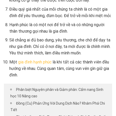
không có gì thay thế được trên cuộc đời này.
Điều quý giá nhất của mỗi chúng ta chính là có một gia
đình để yêu thương, đùm bọc. Để trở về mỗi khi mệt mỏi.
Hạnh phúc là có một nơi để trở về và có những người
thân thương gọi nhau là gia đình.
Sẽ chẳng ai đủ bao dung, yêu thương, che chở để dạy ta
như gia đình. Chỉ có ở nơi đây, ta mới được là chính mình.
Yêu thứ mình thích, làm điều mình muốn.
Một
gia đình hạnh phúc
là khi tất cả các thành viên đều
hướng về nhau. Cùng quan tâm, cùng vun vén gìn giữ gia
đình.
Phân biệt Nguyên phân và Giảm phân: Cẩm nang Sinh
học 10 Nâng cao
Đồng (Cu) Phản Ứng Với Dung Dịch Nào? Khám Phá Chi
Tiết