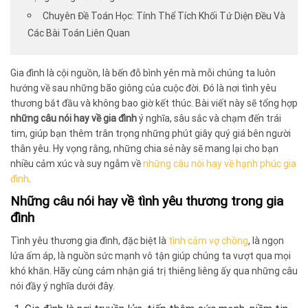
Chuyên Đề Toán Học: Tính Thể Tích Khối Tứ Diện Đều Và
Các Bài Toán Liên Quan
Gia đình là cội nguồn, là bến đỗ bình yên mà mỗi chúng ta luôn
hướng về sau những bão giông của cuộc đời. Đó là nơi tình yêu
thương bắt đầu và không bao giờ kết thúc. Bài viết này sẽ tổng hợp
những câu nói hay về gia đình
ý nghĩa, sâu sắc và chạm đến trái
tim, giúp bạn thêm trân trọng những phút giây quý giá bên người
thân yêu. Hy vọng rằng, những chia sẻ này sẽ mang lại cho bạn
nhiều cảm xúc và suy ngẫm về
những câu nói hay về hạnh phúc gia
đình
.
Những câu nói hay về tình yêu thương trong gia
đình
Tình yêu thương gia đình, đặc biệt là
tình cảm vợ chồng
, là ngọn
lửa ấm áp, là nguồn sức mạnh vô tận giúp chúng ta vượt qua mọi
khó khăn. Hãy cùng cảm nhận giá trị thiêng liêng ấy qua những câu
nói đầy ý nghĩa dưới đây.