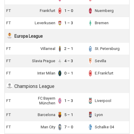
FT
Frankfurt
1 – 0
Nuernberg
FT
Leverkusen
1 – 3
Bremen
Europa League
FT
Villarreal
2 – 1
St. Petersburg
FT
Slavia Prague
4 – 3
Sevilla
FT
Inter Milan
0 – 1
E.Frankfurt
Champions League
FC Bayern
FT
1 – 3
Liverpool
München
FT
Barcelona
5 – 1
Lyon
FT
Man City
7 – 0
Schalke 04