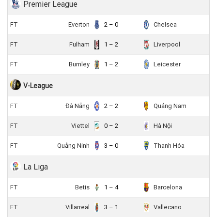
Premier League
FT
Everton
2 – 0
Chelsea
FT
Fulham
1 – 2
Liverpool
FT
Burnley
1 – 2
Leicester
V-League
FT
Đà Nẵng
2 – 2
Quảng Nam
FT
Viettel
0 – 2
Hà Nội
FT
Quảng Ninh
3 – 0
Thanh Hóa
La Liga
FT
Betis
1 – 4
Barcelona
FT
Villarreal
3 – 1
Vallecano