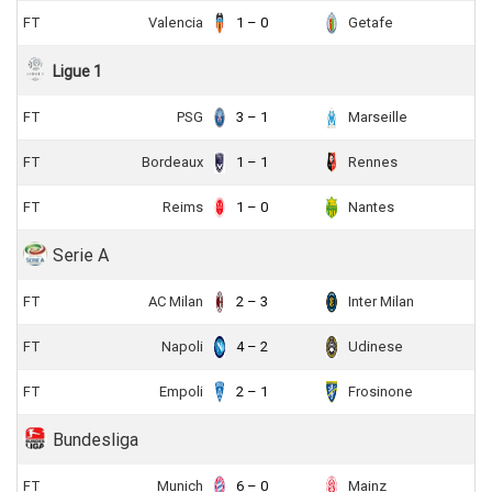
FT
Valencia
1 – 0
Getafe
Ligue 1
FT
PSG
3 – 1
Marseille
FT
Bordeaux
1 – 1
Rennes
FT
Reims
1 – 0
Nantes
Serie A
FT
AC Milan
2 – 3
Inter Milan
FT
Napoli
4 – 2
Udinese
FT
Empoli
2 – 1
Frosinone
Bundesliga
FT
Munich
6 – 0
Mainz