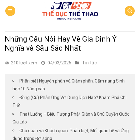
Skip
to
content
Những Câu Nói Hay Về Gia Đình Ý
Nghĩa và Sâu Sắc Nhất
210 lượt xem
04/03/2026
Tin tức
Phân biệt Nguyên phân và Giảm phân: Cẩm nang Sinh
học 10 Nâng cao
Đồng (Cu) Phản Ứng Với Dung Dịch Nào? Khám Phá Chi
Tiết
Thạt Luổng – Biểu Tượng Phật Giáo và Chủ Quyền Quốc
Gia Lào
Chủ quan và Khách quan: Phân biệt, Mối quan hệ và Ứng
dụng trong Đời sống