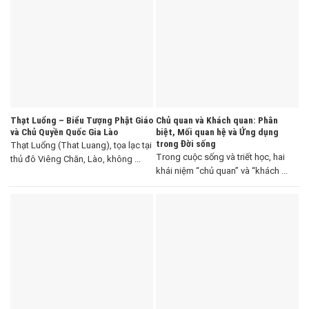
Thạt Luổng – Biểu Tượng Phật Giáo
Chủ quan và Khách quan: Phân
và Chủ Quyền Quốc Gia Lào
biệt, Mối quan hệ và Ứng dụng
trong Đời sống
Thạt Luổng (That Luang), tọa lạc tại
Trong cuộc sống và triết học, hai
thủ đô Viêng Chăn, Lào, không ...
khái niệm “chủ quan” và “khách ...