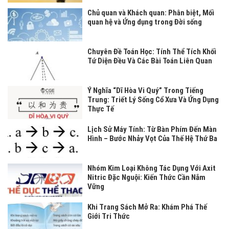
Chủ quan và Khách quan: Phân biệt, Mối
quan hệ và Ứng dụng trong Đời sống
Chuyên Đề Toán Học: Tính Thể Tích Khối
Tứ Diện Đều Và Các Bài Toán Liên Quan
Ý Nghĩa “Dĩ Hòa Vi Quý” Trong Tiếng
Trung: Triết Lý Sống Cổ Xưa Và Ứng Dụng
Thực Tế
Lịch Sử Máy Tính: Từ Bàn Phím Đến Màn
Hình – Bước Nhảy Vọt Của Thế Hệ Thứ Ba
Nhóm Kim Loại Không Tác Dụng Với Axit
Nitric Đặc Nguội: Kiến Thức Cần Nắm
Vững
Khi Trang Sách Mở Ra: Khám Phá Thế
Giới Tri Thức