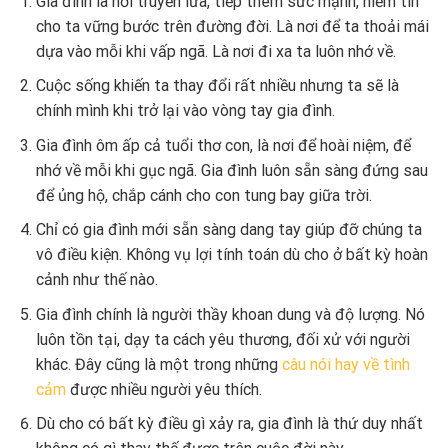
Gia đình là nơi truyền lửa, tiếp thêm sức mạnh, niềm tin
cho ta vững bước trên đường đời. Là nơi để ta thoải mái
dựa vào mỗi khi vấp ngã. Là nơi đi xa ta luôn nhớ về.
Cuộc sống khiến ta thay đổi rất nhiều nhưng ta sẽ là
chính mình khi trở lại vào vòng tay gia đình.
Gia đình ôm ấp cả tuổi thơ con, là nơi để hoài niệm, để
nhớ về mỗi khi gục ngã. Gia đình luôn sẵn sàng đứng sau
để ủng hộ, chắp cánh cho con tung bay giữa trời.
Chỉ có gia đình mới sẵn sàng dang tay giúp đỡ chúng ta
vô điều kiện. Không vụ lợi tính toán dù cho ở bất kỳ hoàn
cảnh như thế nào.
Gia đình chính là người thầy khoan dung và độ lượng. Nó
luôn tồn tại, dạy ta cách yêu thương, đối xử với người
khác. Đây cũng là một trong những
câu nói hay về tình
cảm
được nhiều người yêu thích.
Dù cho có bất kỳ điều gì xảy ra, gia đình là thứ duy nhất