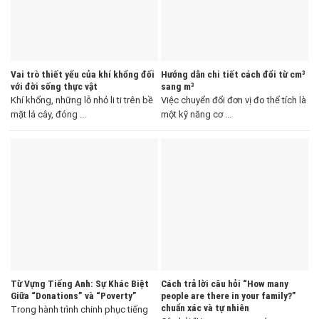
Vai trò thiết yếu của khí khổng đối
Hướng dẫn chi tiết cách đổi từ cm³
với đời sống thực vật
sang m³
Khí khổng, những lỗ nhỏ li ti trên bề
Việc chuyển đổi đơn vị đo thể tích là
mặt lá cây, đóng ...
một kỹ năng cơ ...
Từ Vựng Tiếng Anh: Sự Khác Biệt
Cách trả lời câu hỏi “How many
Giữa “Donations” và “Poverty”
people are there in your family?”
chuẩn xác và tự nhiên
Trong hành trình chinh phục tiếng