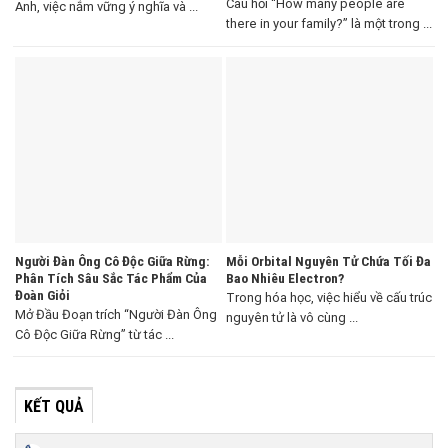
Câu hỏi “How many people are
Anh, việc nắm vững ý nghĩa và ...
there in your family?” là một trong ...
Người Đàn Ông Cô Độc Giữa Rừng:
Mỗi Orbital Nguyên Tử Chứa Tối Đa
Phân Tích Sâu Sắc Tác Phẩm Của
Bao Nhiêu Electron?
Đoàn Giỏi
Trong hóa học, việc hiểu về cấu trúc
Mở Đầu Đoạn trích “Người Đàn Ông
nguyên tử là vô cùng ...
Cô Độc Giữa Rừng” từ tác ...
KẾT QUẢ