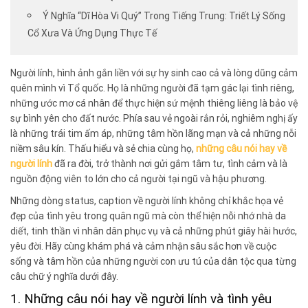
Ý Nghĩa “Dĩ Hòa Vi Quý” Trong Tiếng Trung: Triết Lý Sống
Cổ Xưa Và Ứng Dụng Thực Tế
Người lính, hình ảnh gắn liền với sự hy sinh cao cả và lòng dũng cảm
quên mình vì Tổ quốc. Họ là những người đã tạm gác lại tình riêng,
những ước mơ cá nhân để thực hiện sứ mệnh thiêng liêng là bảo vệ
sự bình yên cho đất nước. Phía sau vẻ ngoài rắn rỏi, nghiêm nghị ấy
là những trái tim ấm áp, những tâm hồn lãng mạn và cả những nỗi
niềm sâu kín. Thấu hiểu và sẻ chia cùng họ,
những câu nói hay về
người lính
đã ra đời, trở thành nơi gửi gắm tâm tư, tình cảm và là
nguồn động viên to lớn cho cả người tại ngũ và hậu phương.
Những dòng status, caption về người lính không chỉ khắc họa vẻ
đẹp của tình yêu trong quân ngũ mà còn thể hiện nỗi nhớ nhà da
diết, tinh thần vì nhân dân phục vụ và cả những phút giây hài hước,
yêu đời. Hãy cùng khám phá và cảm nhận sâu sắc hơn về cuộc
sống và tâm hồn của những người con ưu tú của dân tộc qua từng
câu chữ ý nghĩa dưới đây.
1. Những câu nói hay về người lính và tình yêu