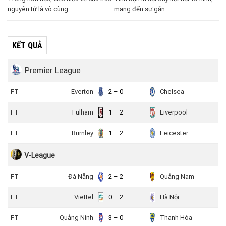
nguyên tử là vô cùng ...
mang đến sự gắn ...
KẾT QUẢ
Premier League
FT
Everton
2 – 0
Chelsea
FT
Fulham
1 – 2
Liverpool
FT
Burnley
1 – 2
Leicester
V-League
FT
Đà Nẵng
2 – 2
Quảng Nam
FT
Viettel
0 – 2
Hà Nội
FT
Quảng Ninh
3 – 0
Thanh Hóa