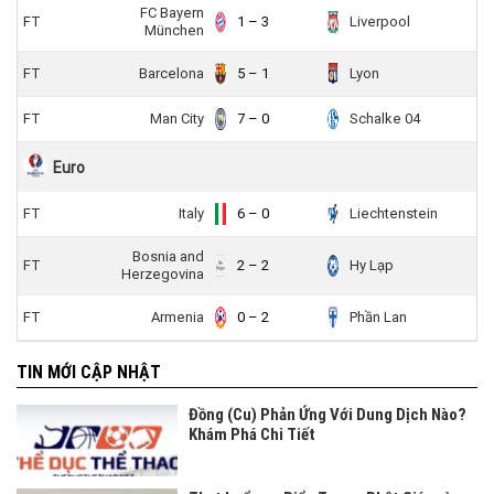
FC Bayern
FT
1 – 3
Liverpool
München
FT
Barcelona
5 – 1
Lyon
FT
Man City
7 – 0
Schalke 04
Euro
FT
Italy
6 – 0
Liechtenstein
Bosnia and
FT
2 – 2
Hy Lạp
Herzegovina
FT
Armenia
0 – 2
Phần Lan
TIN MỚI CẬP NHẬT
Đồng (Cu) Phản Ứng Với Dung Dịch Nào?
Khám Phá Chi Tiết