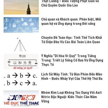
Thạt Luổng – Biểu Tượng Phật Giáo và
Chủ Quyền Quốc Gia Lào
Chủ quan và Khách quan: Phân biệt, Mối
quan hệ và Ứng dụng trong Đời sống
Chuyên Đề Toán Học: Tính Thể Tích Khối
Tứ Diện Đều Và Các Bài Toán Liên Quan
Ý Nghĩa “Dĩ Hòa Vi Quý” Trong Tiếng
Trung: Triết Lý Sống Cổ Xưa Và Ứng Dụng
Thực Tế
Lịch Sử Máy Tính: Từ Bàn Phím Đến Màn
Hình – Bước Nhảy Vọt Của Thế Hệ Thứ Ba
Nhóm Kim Loại Không Tác Dụng Với Axit
Nitric Đặc Nguội: Kiến Thức Cần Nắm
Vững