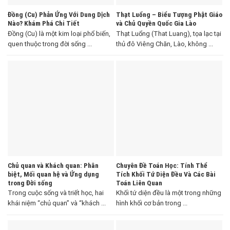
Đồng (Cu) Phản Ứng Với Dung Dịch
Thạt Luổng – Biểu Tượng Phật Giáo
Nào? Khám Phá Chi Tiết
và Chủ Quyền Quốc Gia Lào
Đồng (Cu) là một kim loại phổ biến,
Thạt Luổng (That Luang), tọa lạc tại
quen thuộc trong đời sống ...
thủ đô Viêng Chăn, Lào, không ...
Chủ quan và Khách quan: Phân
Chuyên Đề Toán Học: Tính Thể
biệt, Mối quan hệ và Ứng dụng
Tích Khối Tứ Diện Đều Và Các Bài
trong Đời sống
Toán Liên Quan
Trong cuộc sống và triết học, hai
Khối tứ diện đều là một trong những
khái niệm “chủ quan” và “khách ...
hình khối cơ bản trong ...