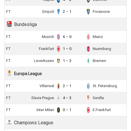
FT
Empoli
2 – 1
Frosinone
Bundesliga
FT
Munich
6 – 0
Mainz
FT
Frankfurt
1 – 0
Nuernberg
FT
Leverkusen
1 – 3
Bremen
Europa League
FT
Villarreal
2 – 1
St. Petersburg
FT
Slavia Prague
4 – 3
Sevilla
FT
Inter Milan
0 – 1
E.Frankfurt
Champions League