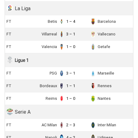
La Liga
FT
Betis
1 – 4
Barcelona
FT
Villarreal
3 – 1
Vallecano
FT
Valencia
1 – 0
Getafe
Ligue 1
FT
PSG
3 – 1
Marseille
FT
Bordeaux
1 – 1
Rennes
FT
Reims
1 – 0
Nantes
Serie A
FT
AC Milan
2 – 3
Inter Milan
FT
Napoli
4 – 2
Udinese