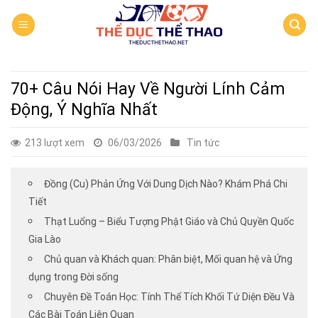
Skip
to
content
70+ Câu Nói Hay Về Người Lính Cảm
Động, Ý Nghĩa Nhất
213 lượt xem
06/03/2026
Tin tức
Đồng (Cu) Phản Ứng Với Dung Dịch Nào? Khám Phá Chi
Tiết
Thạt Luổng – Biểu Tượng Phật Giáo và Chủ Quyền Quốc
Gia Lào
Chủ quan và Khách quan: Phân biệt, Mối quan hệ và Ứng
dụng trong Đời sống
Chuyên Đề Toán Học: Tính Thể Tích Khối Tứ Diện Đều Và
Các Bài Toán Liên Quan