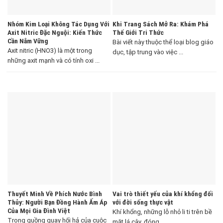
Nhóm Kim Loại Không Tác Dụng Với
Khi Trang Sách Mở Ra: Khám Phá
Axit Nitric Đặc Nguội: Kiến Thức
Thế Giới Tri Thức
Cần Nắm Vững
Bài viết này thuộc thể loại blog giáo
Axit nitric (HNO3) là một trong
dục, tập trung vào việc ...
những axit mạnh và có tính oxi ...
Thuyết Minh Về Phích Nước Bình
Vai trò thiết yếu của khí khổng đối
Thủy: Người Bạn Đồng Hành Ấm Áp
với đời sống thực vật
Của Mọi Gia Đình Việt
Khí khổng, những lỗ nhỏ li ti trên bề
Trong guồng quay hối hả của cuộc
mặt lá cây, đóng ...